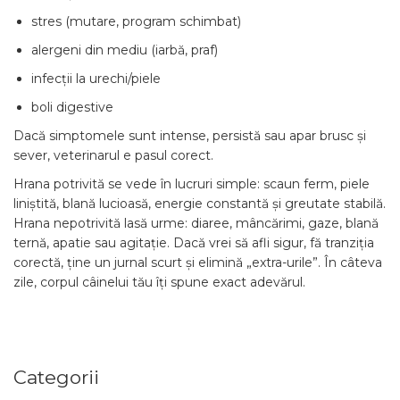
stres (mutare, program schimbat)
alergeni din mediu (iarbă, praf)
infecții la urechi/piele
boli digestive
Dacă simptomele sunt intense, persistă sau apar brusc și
sever, veterinarul e pasul corect.
Hrana potrivită se vede în lucruri simple: scaun ferm, piele
liniștită, blană lucioasă, energie constantă și greutate stabilă.
Hrana nepotrivită lasă urme: diaree, mâncărimi, gaze, blană
ternă, apatie sau agitație. Dacă vrei să afli sigur, fă tranziția
corectă, ține un jurnal scurt și elimină „extra-urile”. În câteva
zile, corpul câinelui tău îți spune exact adevărul.
Categorii