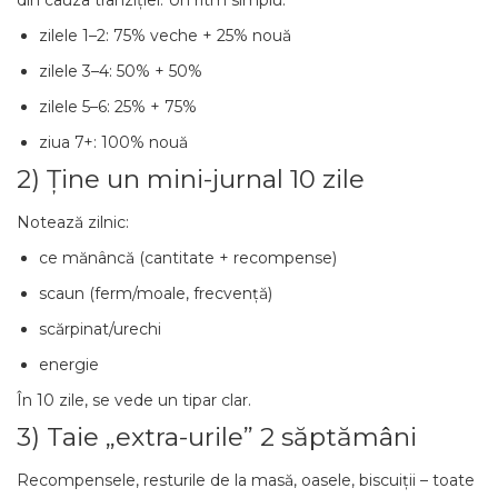
din cauza tranziției. Un ritm simplu:
zilele 1–2: 75% veche + 25% nouă
zilele 3–4: 50% + 50%
zilele 5–6: 25% + 75%
ziua 7+: 100% nouă
2) Ține un mini-jurnal 10 zile
Notează zilnic:
ce mănâncă (cantitate + recompense)
scaun (ferm/moale, frecvență)
scărpinat/urechi
energie
În 10 zile, se vede un tipar clar.
3) Taie „extra-urile” 2 săptămâni
Recompensele, resturile de la masă, oasele, biscuiții – toate