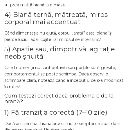
prea multă hrană la o masă
4) Blană ternă, mătreață, miros
corporal mai accentuat
Când alimentația nu ajută, corpul „arată” asta: blana își
pierde luciul, apar cojițe, iar mirosul se intensifică.
5) Apatie sau, dimpotrivă, agitație
neobișnuită
Când nutrienții nu sunt potriviți sau porțiile sunt greșite,
comportamentul se poate schimba. Dacă observi o
schimbare clară, notează când a început și ce s-a modificat
în rutină.
Cum testezi corect dacă problema e de la
hrană?
1) Fă tranziția corectă (7–10 zile)
Dacă ai schimbat hrana brusc, multe simptome apar doar