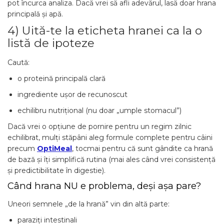
pot încurca analiza. Dacă vrei să afli adevărul, lasă doar hrana
principală și apă.
4) Uită-te la eticheta hranei ca la o
listă de ipoteze
Caută:
o proteină principală clară
ingrediente ușor de recunoscut
echilibru nutrițional (nu doar „umple stomacul”)
Dacă vrei o opțiune de pornire pentru un regim zilnic
echilibrat, mulți stăpâni aleg formule complete pentru câini
precum
OptiMeal
, tocmai pentru că sunt gândite ca hrană
de bază și îți simplifică rutina (mai ales când vrei consistență
și predictibilitate în digestie).
Când hrana NU e problema, deși așa pare?
Uneori semnele „de la hrană” vin din altă parte:
paraziți intestinali