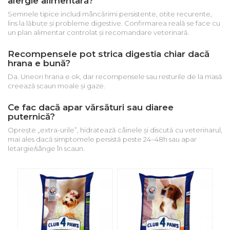
alergie alimentară?
Semnele tipice includ mâncărimi persistente, otite recurente,
lins la lăbuțe și probleme digestive. Confirmarea reală se face cu
un plan alimentar controlat și recomandare veterinară.
Recompensele pot strica digestia chiar dacă
hrana e bună?
Da. Uneori hrana e ok, dar recompensele sau resturile de la masă
creează scaun moale și gaze.
Ce fac dacă apar vărsături sau diaree
puternică?
Oprește „extra-urile”, hidratează câinele și discută cu veterinarul,
mai ales dacă simptomele persistă peste 24–48h sau apar
letargie/sânge în scaun.