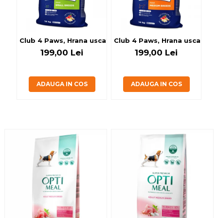
Club 4 Paws, Hrana uscata caini de talie mica, 14kg
Club 4 Paws, Hrana uscata ca
Cl
199,00 Lei
199,00 Lei
ADAUGA IN COS
ADAUGA IN COS