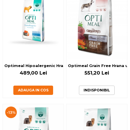
Optimeal Hipoalergenic Hrana uscata caini adulti de talie
Optimeal Grain Free Hrana usc
489,00 Lei
551,20 Lei
ADAUGA IN COS
INDISPONIBIL
-13%