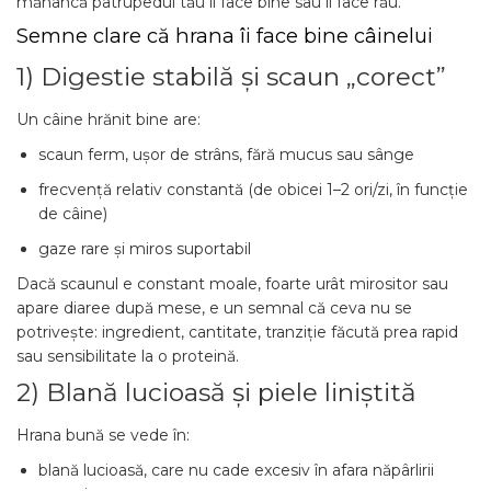
mănâncă patrupedul tău îi face bine sau îi face rău.
Semne clare că hrana îi face bine câinelui
1) Digestie stabilă și scaun „corect”
Un câine hrănit bine are:
scaun ferm, ușor de strâns, fără mucus sau sânge
frecvență relativ constantă (de obicei 1–2 ori/zi, în funcție
de câine)
gaze rare și miros suportabil
Dacă scaunul e constant moale, foarte urât mirositor sau
apare diaree după mese, e un semnal că ceva nu se
potrivește: ingredient, cantitate, tranziție făcută prea rapid
sau sensibilitate la o proteină.
2) Blană lucioasă și piele liniștită
Hrana bună se vede în:
blană lucioasă, care nu cade excesiv în afara năpârlirii