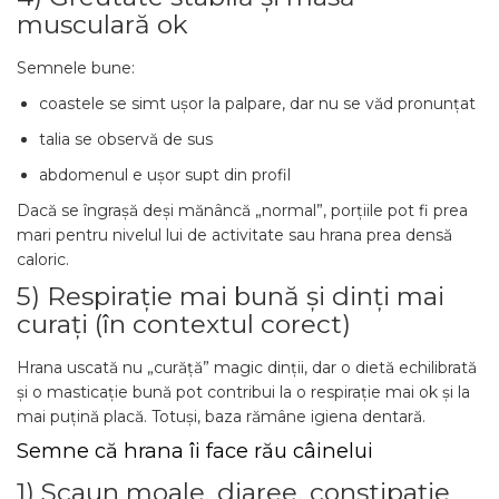
musculară ok
Semnele bune:
coastele se simt ușor la palpare, dar nu se văd pronunțat
talia se observă de sus
abdomenul e ușor supt din profil
Dacă se îngrașă deși mănâncă „normal”, porțiile pot fi prea
mari pentru nivelul lui de activitate sau hrana prea densă
caloric.
5) Respirație mai bună și dinți mai
curați (în contextul corect)
Hrana uscată nu „curăță” magic dinții, dar o dietă echilibrată
și o masticație bună pot contribui la o respirație mai ok și la
mai puțină placă. Totuși, baza rămâne igiena dentară.
Semne că hrana îi face rău câinelui
1) Scaun moale, diaree, constipație