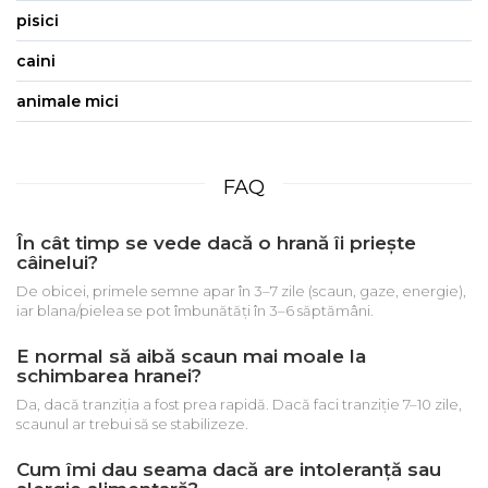
pisici
caini
animale mici
FAQ
În cât timp se vede dacă o hrană îi priește
câinelui?
De obicei, primele semne apar în 3–7 zile (scaun, gaze, energie),
iar blana/pielea se pot îmbunătăți în 3–6 săptămâni.
E normal să aibă scaun mai moale la
schimbarea hranei?
Da, dacă tranziția a fost prea rapidă. Dacă faci tranziție 7–10 zile,
scaunul ar trebui să se stabilizeze.
Cum îmi dau seama dacă are intoleranță sau