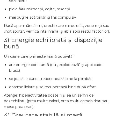
sezoniere
piele fără mătreață, cojițe, roșeață
mai puține scărpinări și lins compulsiv
Dacă apar mâncărimi, urechi care miros urât, zone roșii sau
„hot spots”, verifică întâi hrana (și abia apoi restul factorilor).
3) Energie echilibrată și dispoziție
bună
Un câine care primește hrană potrivită:
are energie constantă (nu „explodează” și apoi cade
brusc)
se joacă, e curios, reacționează bine la plimbări
doarme liniștit și se recuperează bine după efort
Atenție: hiperactivitatea poate fi și ea un semn de
dezechilibru (prea multe calorii, prea mulți carbohidrați sau
mese prea mari).
4) Greutate stabilă și masă