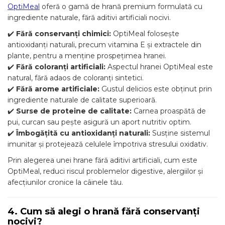
OptiMeal
oferă o gamă de hrană premium formulată cu
ingrediente naturale, fără aditivi artificiali nocivi.
✔️
Fără conservanți chimici:
OptiMeal folosește
antioxidanți naturali, precum vitamina E și extractele din
plante, pentru a menține prospețimea hranei.
✔️
Fără coloranți artificiali:
Aspectul hranei OptiMeal este
natural, fără adaos de coloranți sintetici.
✔️
Fără arome artificiale:
Gustul delicios este obținut prin
ingrediente naturale de calitate superioară.
✔️
Surse de proteine de calitate:
Carnea proaspătă de
pui, curcan sau pește asigură un aport nutritiv optim.
✔️
Îmbogățită cu antioxidanți naturali:
Susține sistemul
imunitar și protejează celulele împotriva stresului oxidativ.
Prin alegerea unei hrane fără aditivi artificiali, cum este
OptiMeal, reduci riscul problemelor digestive, alergiilor și
afecțiunilor cronice la câinele tău.
4. Cum să alegi o hrană fără conservanți
nocivi?