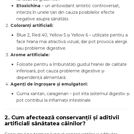
Etoxichina
– un antioxidant sintetic controversat,
interzis în unele țări din cauza posibilelor efecte
negative asupra sănătății.
Coloranți artificiali:
Blue 2, Red 40, Yellow 5 și Yellow 6 – utilizate pentru a
face hrana mai atractivă vizual, dar pot provoca alergii
sau probleme digestive.
Arome artificiale:
Folosite pentru a îmbunătăți gustul hranei de calitate
inferioară, pot cauza probleme digestive și
dependență alimentară.
Agenți de îngroșare și emulgatori:
Guma xantan, caragenan – pot irita sistemul digestiv și
pot contribui la inflamații intestinale.
2. Cum afectează conservanții și aditivii
artificiali sănătatea câinilor?