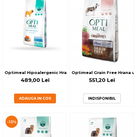
Optimeal Hipoalergenic Hrana uscata caini adulti de talie
Optimeal Grain Free Hrana usc
489,00 Lei
551,20 Lei
ADAUGA IN COS
INDISPONIBIL
-13%