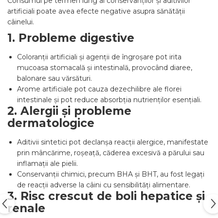
Consumul pe termen lung al conservanților și aditivilor
artificiali poate avea efecte negative asupra sănătății
câinelui.
1. Probleme digestive
Coloranții artificiali și agenții de îngroșare pot irita
mucoasa stomacală și intestinală, provocând diaree,
balonare sau vărsături.
Arome artificiale pot cauza dezechilibre ale florei
intestinale și pot reduce absorbția nutrienților esențiali.
2. Alergii și probleme
dermatologice
Aditivii sintetici pot declanșa reacții alergice, manifestate
prin mâncărime, roșeață, căderea excesivă a părului sau
inflamații ale pielii.
Conservanții chimici, precum BHA și BHT, au fost legați
de reacții adverse la câini cu sensibilități alimentare.
3. Risc crescut de boli hepatice și
renale