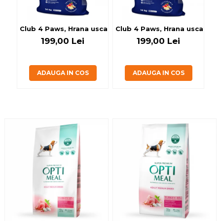
Club 4 Paws, Hrana uscata caini de talie mica, 14kg
Club 4 Paws, Hrana uscata ca
Cl
199,00 Lei
199,00 Lei
ADAUGA IN COS
ADAUGA IN COS