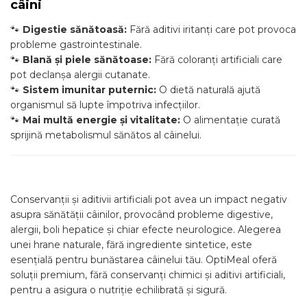
câini
🐾
Digestie sănătoasă:
Fără aditivi iritanți care pot provoca
probleme gastrointestinale.
🐾
Blană și piele sănătoase:
Fără coloranți artificiali care
pot declanșa alergii cutanate.
🐾
Sistem imunitar puternic:
O dietă naturală ajută
organismul să lupte împotriva infecțiilor.
🐾
Mai multă energie și vitalitate:
O alimentație curată
sprijină metabolismul sănătos al câinelui.
Conservanții și aditivii artificiali pot avea un impact negativ
asupra sănătății câinilor, provocând probleme digestive,
alergii, boli hepatice și chiar efecte neurologice. Alegerea
unei hrane naturale, fără ingrediente sintetice, este
esențială pentru bunăstarea câinelui tău. OptiMeal oferă
soluții premium, fără conservanți chimici și aditivi artificiali,
pentru a asigura o nutriție echilibrată și sigură.