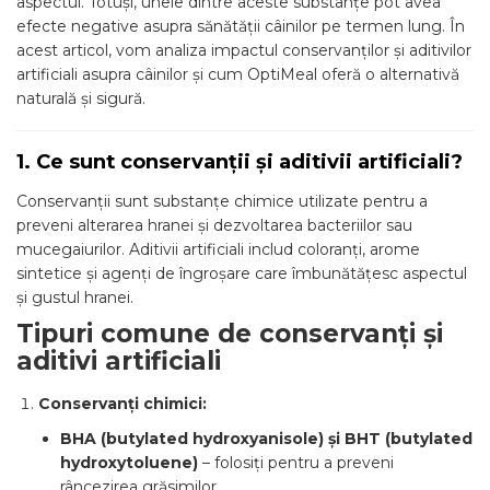
aspectul. Totuși, unele dintre aceste substanțe pot avea
efecte negative asupra sănătății câinilor pe termen lung. În
acest articol, vom analiza impactul conservanților și aditivilor
artificiali asupra câinilor și cum OptiMeal oferă o alternativă
naturală și sigură.
1. Ce sunt conservanții și aditivii artificiali?
Conservanții sunt substanțe chimice utilizate pentru a
preveni alterarea hranei și dezvoltarea bacteriilor sau
mucegaiurilor. Aditivii artificiali includ coloranți, arome
sintetice și agenți de îngroșare care îmbunătățesc aspectul
și gustul hranei.
Tipuri comune de conservanți și
aditivi artificiali
Conservanți chimici:
BHA (butylated hydroxyanisole) și BHT (butylated
hydroxytoluene)
– folosiți pentru a preveni
râncezirea grăsimilor.