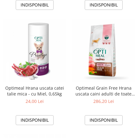
INDISPONIBIL
INDISPONIBIL
Optimeal Hrana uscata catei
Optimeal Grain Free Hrana
talie mica - cu Miel, 0,65kg
uscata caini adulti de toate
rasele - Curcan si legume,
24,00 Lei
286,20 Lei
10kg
INDISPONIBIL
INDISPONIBIL