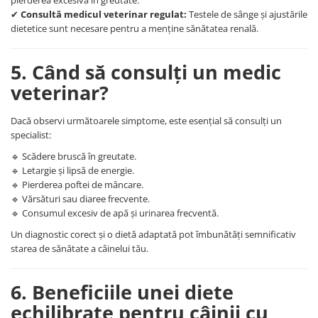
pierderea excesivă în greutate.
✔
Consultă medicul veterinar regulat:
Testele de sânge și ajustările
dietetice sunt necesare pentru a menține sănătatea renală.
5. Când să consulți un medic
veterinar?
Dacă observi următoarele simptome, este esențial să consulți un
specialist:
🔹 Scădere bruscă în greutate.
🔹 Letargie și lipsă de energie.
🔹 Pierderea poftei de mâncare.
🔹 Vărsături sau diaree frecvente.
🔹 Consumul excesiv de apă și urinarea frecventă.
Un diagnostic corect și o dietă adaptată pot îmbunătăți semnificativ
starea de sănătate a câinelui tău.
6. Beneficiile unei diete
echilibrate pentru câinii cu