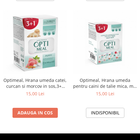
Optimeal, Hrana umeda catei,
Optimeal, Hrana umeda
curcan si morcov in sos,3+1
pentru caini de talie mica, mix
BONUS, 400g
de arome, 3+1, 400g
15,00 Lei
15,00 Lei
ADAUGA IN COS
INDISPONIBIL