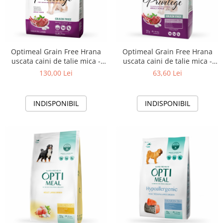
Optimeal Grain Free Hrana
Optimeal Grain Free Hrana
uscata caini de talie mica -
uscata caini de talie mica -
continut ridicat de miel, 4kg
continut ridicat de miel 1,5 kg
130,00 Lei
63,60 Lei
INDISPONIBIL
INDISPONIBIL