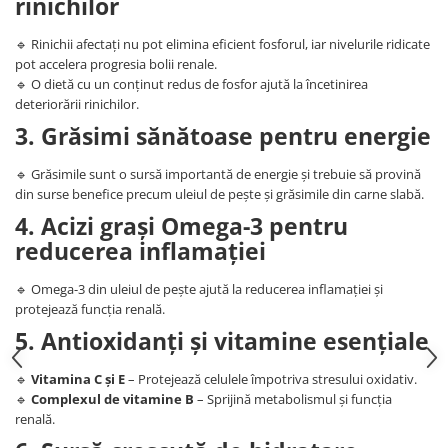
rinichilor
🔹 Rinichii afectați nu pot elimina eficient fosforul, iar nivelurile ridicate
pot accelera progresia bolii renale.
🔹 O dietă cu un conținut redus de fosfor ajută la încetinirea
deteriorării rinichilor.
3. Grăsimi sănătoase pentru energie
🔹 Grăsimile sunt o sursă importantă de energie și trebuie să provină
din surse benefice precum uleiul de pește și grăsimile din carne slabă.
4. Acizi grași Omega-3 pentru
reducerea inflamației
🔹 Omega-3 din uleiul de pește ajută la reducerea inflamației și
protejează funcția renală.
5. Antioxidanți și vitamine esențiale
🔹
Vitamina C și E
– Protejează celulele împotriva stresului oxidativ.
🔹
Complexul de vitamine B
– Sprijină metabolismul și funcția
renală.