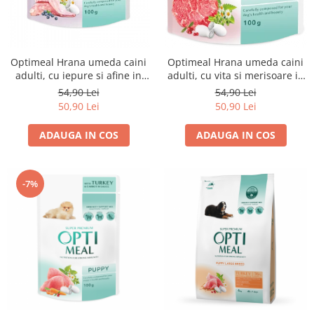
Optimeal Hrana umeda caini
Optimeal Hrana umeda caini
adulti, cu iepure si afine in
adulti, cu vita si merisoare in
sos 12x0,1 kg
jeleu, 12x0,1 kg
54,90 Lei
54,90 Lei
50,90 Lei
50,90 Lei
ADAUGA IN COS
ADAUGA IN COS
-7%