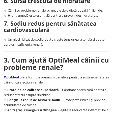
6. Sursă crescută de hidratare
🔹 Câinii cu probleme renale au nevoie de o dietă bogată în lichide.
🔹 Hrana umedă este esențială pentru a preveni deshidratarea.
7. Sodiu redus pentru sănătatea
cardiovasculară
🔹 Un nivel ridicat de sodiu poate crește tensiunea arterială și poate
agrava insuficiența renală.
3. Cum ajută OptiMeal câinii cu
probleme renale?
OptiMeal
oferă formule premium benefice pentru a susține sănătatea
câinilor cu afecțiuni renale:
✅
Proteine de calitate superioară
– Cantitate optimizată pentru a
reduce stresul asupra rinichilor.
✅
Conținut redus de fosfor și sodiu
– Protejează rinichii și previne
acumularea de toxine.
✅
Acizi grași Omega-3 și Omega-6
– Ajută la reducerea inflamațiilor și