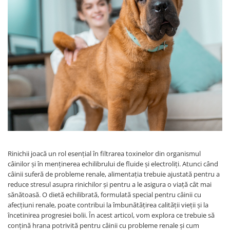
Rinichii joacă un rol esențial în filtrarea toxinelor din organismul
câinilor și în menținerea echilibrului de fluide și electroliți. Atunci când
câinii suferă de probleme renale, alimentația trebuie ajustată pentru a
reduce stresul asupra rinichilor și pentru a le asigura o viață cât mai
sănătoasă. O dietă echilibrată, formulată special pentru câinii cu
afecțiuni renale, poate contribui la îmbunătățirea calității vieții și la
încetinirea progresiei bolii. În acest articol, vom explora ce trebuie să
conțină hrana potrivită pentru câinii cu probleme renale și cum