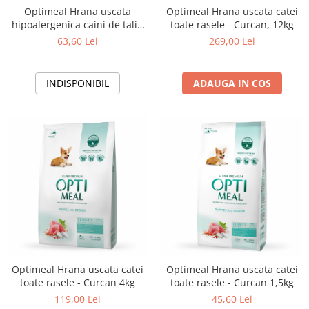
Optimeal Hrana uscata
Optimeal Hrana uscata catei
hipoalergenica caini de talie
toate rasele - Curcan, 12kg
mica - Miel si orez, 1,5kg
63,60 Lei
269,00 Lei
INDISPONIBIL
ADAUGA IN COS
Optimeal Hrana uscata catei
Optimeal Hrana uscata catei
toate rasele - Curcan 4kg
toate rasele - Curcan 1,5kg
119,00 Lei
45,60 Lei