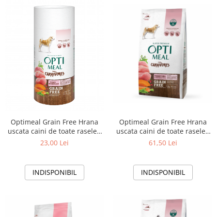
Optimeal Grain Free Hrana
Optimeal Grain Free Hrana
uscata caini de toate rasele -
uscata caini de toate rasele -
Curcan si legume, 1,5kg
Curcan si legume, 650g
61,50 Lei
23,00 Lei
INDISPONIBIL
INDISPONIBIL