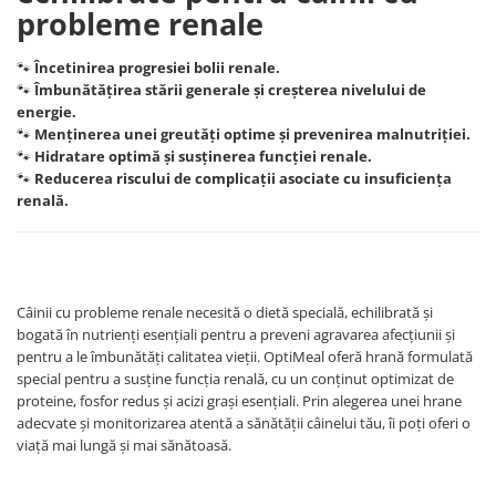
probleme renale
🐾
Încetinirea progresiei bolii renale.
🐾
Îmbunătățirea stării generale și creșterea nivelului de
energie.
🐾
Menținerea unei greutăți optime și prevenirea malnutriției.
🐾
Hidratare optimă și susținerea funcției renale.
🐾
Reducerea riscului de complicații asociate cu insuficiența
renală.
Câinii cu probleme renale necesită o dietă specială, echilibrată și
bogată în nutrienți esențiali pentru a preveni agravarea afecțiunii și
pentru a le îmbunătăți calitatea vieții. OptiMeal oferă hrană formulată
special pentru a susține funcția renală, cu un conținut optimizat de
proteine, fosfor redus și acizi grași esențiali. Prin alegerea unei hrane
adecvate și monitorizarea atentă a sănătății câinelui tău, îi poți oferi o
viață mai lungă și mai sănătoasă.