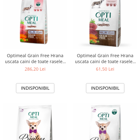
Optimeal Grain Free Hrana
Optimeal Grain Free Hrana
uscata caini de toate rasele -
uscata caini de toate rasele -
Rata si legume, 10kg
Rata si legume, 1,5 kg
286,20 Lei
61,50 Lei
INDISPONIBIL
INDISPONIBIL