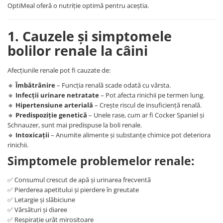
OptiMeal oferă o nutriție optimă pentru aceștia.
1. Cauzele și simptomele
bolilor renale la câini
Afecțiunile renale pot fi cauzate de:
🔹
Îmbătrânire
– Funcția renală scade odată cu vârsta.
🔹
Infecții urinare netratate
– Pot afecta rinichii pe termen lung.
🔹
Hipertensiune arterială
– Crește riscul de insuficiență renală.
🔹
Predispoziție genetică
– Unele rase, cum ar fi Cocker Spaniel și
Schnauzer, sunt mai predispuse la boli renale.
🔹
Intoxicații
– Anumite alimente și substanțe chimice pot deteriora
rinichii.
Simptomele problemelor renale:
✅ Consumul crescut de apă și urinarea frecventă
✅ Pierderea apetitului și pierdere în greutate
✅ Letargie și slăbiciune
✅ Vărsături și diaree
✅ Respirație urât mirositoare