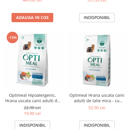
20kg
ADAUGA IN COS
INDISPONIBIL
-13%
Optimeal Hipoalergenic,
Optimeal Hrana uscata caini
Hrana uscata caini adulti de
adulti de talie mica - cu
talie mica, somon, 0.7kg
somon, 1.5kg
22,90 Lei
52,90 Lei
19,90 Lei
INDISPONIBIL
INDISPONIBIL