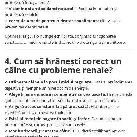
protejează funcția renală.
✅
Vitamine și antioxidanți naturali
– Sprijină imunitatea și
protejează celulele.
✅
Formule umede pentru hidratare suplimentară
– Ajută la
prevenirea deshidratării.
OptiMeal asigură o nutriție echilibrată, sprijinind funcționarea
sănătoasă a rinichilor și oferind câinelui o dietă sigură și hrănitoare.
4. Cum să hrănești corect un
câine cu probleme renale?
✔
Hrănește câinele în porții mici și regulate:
Evită supraîncărcarea
digestivă și menține un nivel optim de energie.
✔
Alege hrana umedă în combinație cu cea uscată:
Hrana umedă
ajută la menținerea hidratării și reduce stresul asupra rinichilor.
✔
Asigură acces constant la apă proaspătă:
Hidratarea este
esențială pentru eliminarea toxinelor.
✔
Evită alimentele bogate în sodiu și fosfor:
Exclude alimente
precum brânza, carnea procesată sau oasele.
✔
Monitorizează greutatea câinelui:
O dietă echilibrată previne