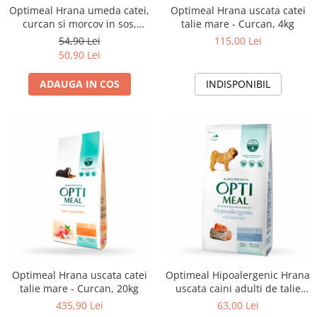
Optimeal Hrana umeda catei,
Optimeal Hrana uscata catei
curcan si morcov in sos,
talie mare - Curcan, 4kg
12x0,1kg
54,90 Lei
115,00 Lei
50,90 Lei
ADAUGA IN COS
INDISPONIBIL
Optimeal Hrana uscata catei
Optimeal Hipoalergenic Hrana
talie mare - Curcan, 20kg
uscata caini adulti de talie
medie si mare - cu somon, 1,5
435,90 Lei
63,00 Lei
kg