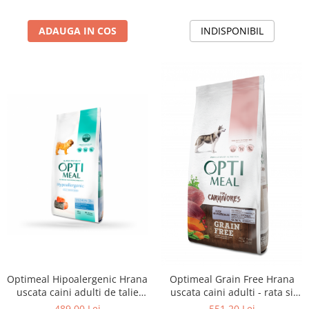
ADAUGA IN COS
INDISPONIBIL
Optimeal Hipoalergenic Hrana
Optimeal Grain Free Hrana
uscata caini adulti de talie
uscata caini adulti - rata si
medie si mare - cu somon,
legume, 20 kg
489,00 Lei
551,20 Lei