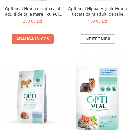
Optimeal Hrana uscata caini
Optimeal Hipoalergenic Hrana
adulti de talie mare - cu Pui,
uscata caini adulti de talie
12kg
medie si mare - cu somon,
299,00 Lei
159,00 Lei
4kg
ADAUGA IN COS
INDISPONIBIL