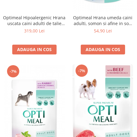
Optimeal Hipoalergenic Hrana
Optimeal Hrana umeda caini
uscata caini adulti de talie
adulti, somon si afine in sos,
medie si mare - cu somon,
12x0,1kg
319,00 Lei
54,90 Lei
12kg
ADAUGA IN COS
ADAUGA IN COS
-7%
-7%