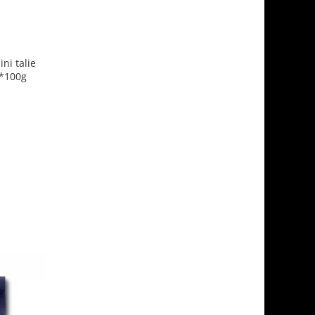
ni talie
4*100g