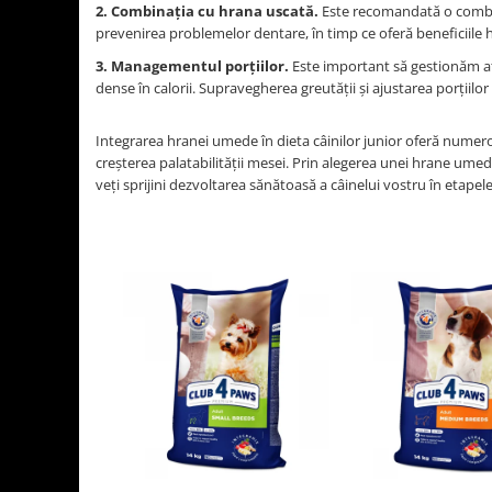
2. Combinația cu hrana uscată.
Este recomandată o combin
prevenirea problemelor dentare, în timp ce oferă beneficiile hi
3. Managementul porțiilor.
Este important să gestionăm at
dense în calorii. Supravegherea greutății și ajustarea porțiilo
Integrarea hranei umede în dieta câinilor junior oferă numeroas
creșterea palatabilității mesei. Prin alegerea unei hrane umed
veți sprijini dezvoltarea sănătoasă a câinelui vostru în etapel