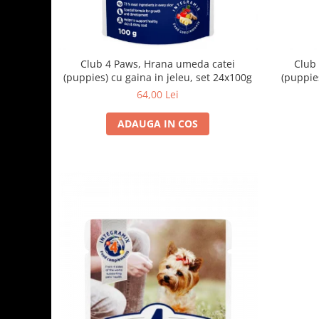
Club 4 Paws, Hrana umeda catei
Club
(puppies) cu gaina in jeleu, set 24x100g
(puppie
64,00 Lei
ADAUGA IN COS