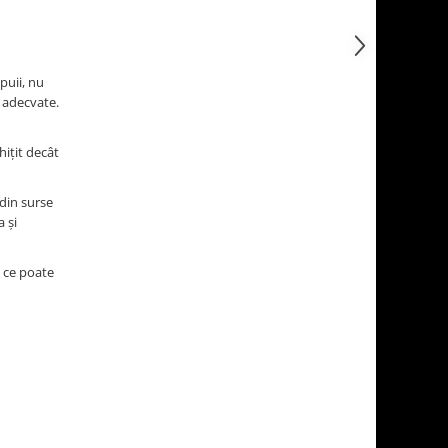
puii, nu
 adecvate.
hițit decât
din surse
 și
a ce poate