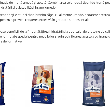
ație de hrană umedă și uscată. Combinarea celor două tipuri de hrană poat
dratării și palatabilității hranei umede.
ent porțiile atunci când hrănim cățeii cu alimente umede, deoarece acestea 
r pentru a preveni creșterea excesivă în greutate sunt esențiale.
e beneficii, de la îmbunătățirea hidratării și a aportului de proteine de cali
e formulate special pentru nevoile lor și prin echilibrarea acesteia cu hrana 
e sale formative.