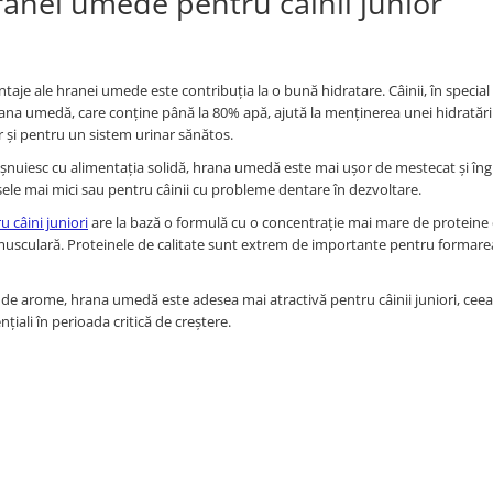
hranei umede pentru câinii junior
aje ale hranei umede este contribuția la o bună hidratare. Câinii, în special 
rana umedă, care conține până la 80% apă, ajută la menținerea unei hidratări
r și pentru un sistem urinar sănătos.
ișnuiesc cu alimentația solidă, hrana umedă este mai ușor de mestecat și îng
sele mai mici sau pentru câinii cu probleme dentare în dezvoltare.
câini juniori
are la bază o formulă cu o concentrație mai mare de proteine 
 musculară. Proteinele de calitate sunt extrem de importante pentru formarea
ții de arome, hrana umedă este adesea mai atractivă pentru câinii juniori, cee
nțiali în perioada critică de creștere.