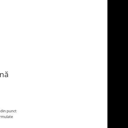
ană
 din punct
ormulate