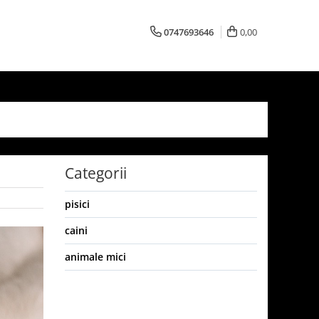
0747693646
0,00
Categorii
pisici
caini
animale mici