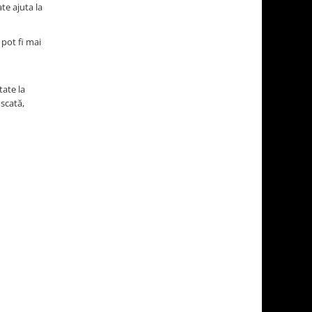
e ajuta la
pot fi mai
tate la
uscată,