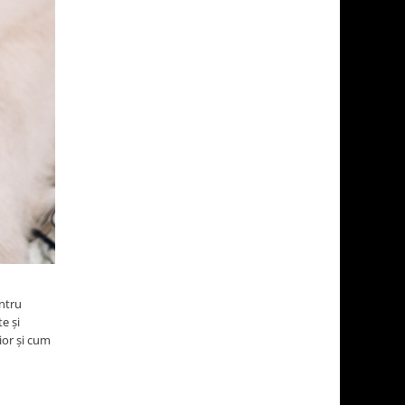
entru
e și
ior și cum