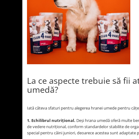
La ce aspecte trebuie să fii a
umedă?
Iată câteva sfaturi pentru alegerea hranei umede pentru cățe
1. Echilibrul nutrițional.
Deși hrana umedă oferă multe benef
de vedere nutrițional, conform standardelor stabilite de orga
special pentru câini juniori, deoarece acestea sunt adaptate pe