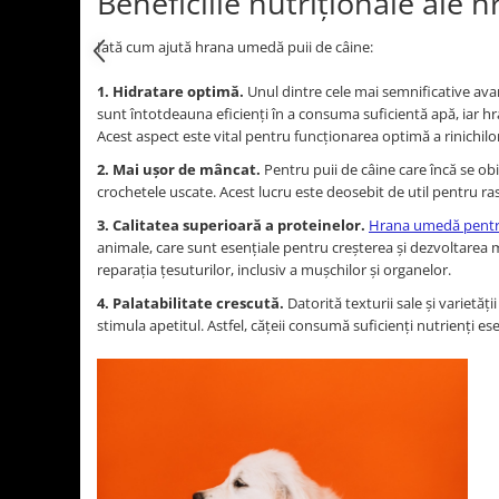
Beneficiile nutriționale ale 
Iată cum ajută hrana umedă puii de câine:
1. Hidratare optimă.
Unul dintre cele mai semnificative avant
sunt întotdeauna eficienți în a consuma suficientă apă, iar h
Acest aspect este vital pentru funcționarea optimă a rinichilo
2. Mai ușor de mâncat.
Pentru puii de câine care încă se ob
crochetele uscate. Acest lucru este deosebit de util pentru ra
3. Calitatea superioară a proteinelor.
Hrana umedă pentru 
animale, care sunt esențiale pentru creșterea și dezvoltarea
reparația țesuturilor, inclusiv a mușchilor și organelor.
4. Palatabilitate crescută.
Datorită texturii sale și varietă
stimula apetitul. Astfel, cățeii consumă suficienți nutrienți ese