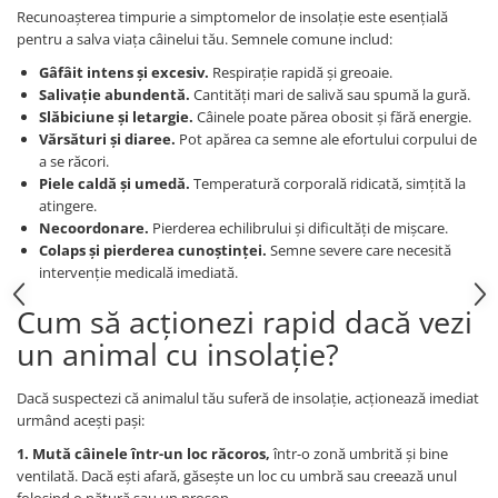
Recunoașterea timpurie a simptomelor de insolație este esențială
pentru a salva viața câinelui tău. Semnele comune includ:
Gâfâit intens și excesiv.
Respirație rapidă și greoaie.
Salivație abundentă.
Cantități mari de salivă sau spumă la gură.
Slăbiciune și letargie.
Câinele poate părea obosit și fără energie.
Vărsături și diaree.
Pot apărea ca semne ale efortului corpului de
a se răcori.
Piele caldă și umedă.
Temperatură corporală ridicată, simțită la
atingere.
Necoordonare.
Pierderea echilibrului și dificultăți de mișcare.
Colaps și pierderea cunoștinței.
Semne severe care necesită
intervenție medicală imediată.
Cum să acționezi rapid dacă vezi
un animal cu insolație?
Dacă suspectezi că animalul tău suferă de insolație, acționează imediat
urmând acești pași:
1. Mută câinele într-un loc răcoros,
într-o zonă umbrită și bine
ventilată. Dacă ești afară, găsește un loc cu umbră sau creează unul