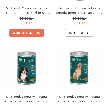
Dr. Trend, Conserva pentru
Dr. Trend, Conserva hrana
caini adulti, cu miel in sos
umeda pentru caini adulti, cu
10x400g
vitel in sos 10x400g
59,00 Lei
59,00 Lei
55,90 Lei
55,90 Lei
ADAUGA IN COS
INDISPONIBIL
Dr.Trend, Conserva hrana
Dr.Trend, Conserva hrana
umeda pentru caini adulti,
umeda pentru caini adulti,
carne de curcan, 8x1250g
carne de pui, 8x1250g