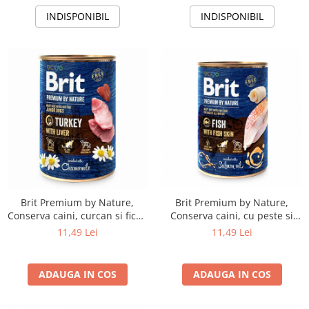
INDISPONIBIL
INDISPONIBIL
Brit Premium by Nature,
Brit Premium by Nature,
Conserva caini, curcan si ficat,
Conserva caini, cu peste si
400 g
piele de peste, 400 g
11,49 Lei
11,49 Lei
ADAUGA IN COS
ADAUGA IN COS