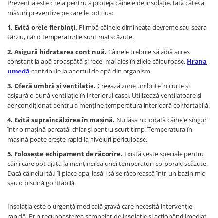
Prevenția este cheia pentru a proteja câinele de insolație. Iată câteva
măsuri preventive pe care le poți lua:
1. Evită orele fierbinți.
Plimbă câinele dimineața devreme sau seara
târziu, când temperaturile sunt mai scăzute.
2. Asigură hidratarea continuă.
Câinele trebuie să aibă acces
constant la apă proaspătă și rece, mai ales în zilele călduroase.
Hrana
umedă
contribuie la aportul de apă din organism.
3. Oferă umbră și ventilație.
Creează zone umbrite în curte și
asigură o bună ventilație în interiorul casei. Utilizează ventilatoare și
aer condiționat pentru a menține temperatura interioară confortabilă.
4. Evită supraîncălzirea în mașină.
Nu lăsa niciodată câinele singur
într-o mașină parcată, chiar și pentru scurt timp. Temperatura în
mașină poate crește rapid la niveluri periculoase.
5. Folosește echipament de răcorire.
Există veste speciale pentru
câini care pot ajuta la menținerea unei temperaturi corporale scăzute.
Dacă câinelui tău îi place apa, lasă-l să se răcorească într-un bazin mic
sau o piscină gonflabilă.
Insolația este o urgență medicală gravă care necesită intervenție
rapidă. Prin recunoașterea semnelor de insolație și acționând imediat