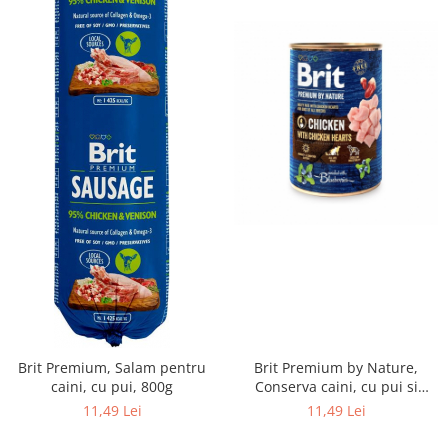
Brit Premium, Salam pentru
Brit Premium by Nature,
caini, cu pui, 800g
Conserva caini, cu pui si
inimi, 400 g
11,49 Lei
11,49 Lei