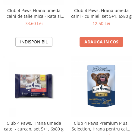
Club 4 Paws Hrana umeda
Club 4 Paws, Hrana umeda
caini de talie mica - Rata si
caini - cu miel, set 5+1, 6x80 g
curcan, set 24*100g
73,60 Lei
12,50 Lei
INDISPONIBIL
ADAUGA IN COS
Club 4 Paws, Hrana umeda
Club 4 Paws Premium Plus,
catei - curcan, set 5+1, 6x80 g
Selection, Hrana pentru caini
adulti de talie mica -Bucati de