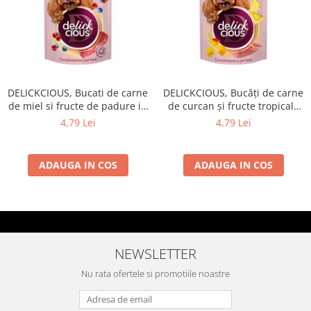
DELICKCIOUS, Bucati de carne
DELICKCIOUS, Bucăți de carne
de miel si fructe de padure in
de curcan și fructe tropicale
sos cremos, pentru caini, 80g
în sos cremos, pentru caini,
4,79 Lei
4,79 Lei
80g
ADAUGA IN COS
ADAUGA IN COS
NEWSLETTER
Nu rata ofertele si promotiile noastre