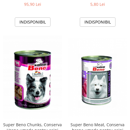
carne de vita, 8x1250g
adulti, pui, 415g
95,90 Lei
5,80 Lei
INDISPONIBIL
INDISPONIBIL
Super Beno Chunks, Conserva
Super Beno Meat, Conserva