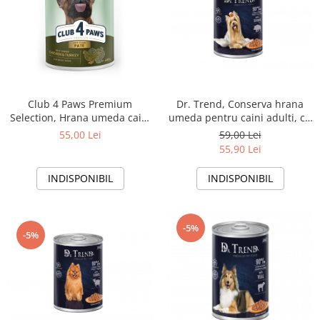
Dr. Trend, Conserva hrana
Club 4 Paws Premium
umeda pentru caini adulti, cu
Selection, Hrana umeda caini
vanat in sos , 10x400g
adulti - Pate cu pui si curcan,
59,00 Lei
55,00 Lei
6x400 g
55,90 Lei
INDISPONIBIL
INDISPONIBIL
-5%
-5%