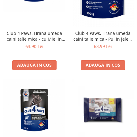
Club 4 Paws, Hrana umeda
Club 4 Paws, Hrana umeda
caini talie mica - cu Miel in
caini talie mica - Pui in jeleu,
sos, set 24*100g
set 24x100g
63,90 Lei
63,99 Lei
ADAUGA IN COS
ADAUGA IN COS