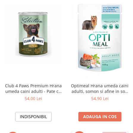
Club 4 Paws Premium Hrana
Optimeal Hrana umeda caini
umeda caini adulti - Pate cu
adulti, somon si afine in sos,
curcan si miel, 6x400 g
12x0,1kg
54,00 Lei
54,90 Lei
INDISPONIBIL
ADAUGA IN COS