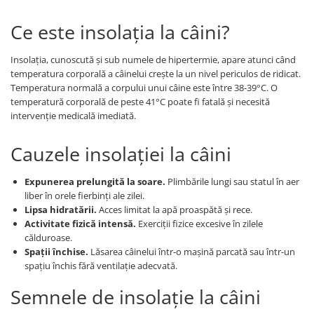
Ce este insolația la câini?
Insolația, cunoscută și sub numele de hipertermie, apare atunci când
temperatura corporală a câinelui crește la un nivel periculos de ridicat.
Temperatura normală a corpului unui câine este între 38-39°C. O
temperatură corporală de peste 41°C poate fi fatală și necesită
intervenție medicală imediată.
Cauzele insolației la câini
Expunerea prelungită la soare.
Plimbările lungi sau statul în aer
liber în orele fierbinți ale zilei.
Lipsa hidratării.
Acces limitat la apă proaspătă și rece.
Activitate fizică intensă.
Exerciții fizice excesive în zilele
călduroase.
Spații închise.
Lăsarea câinelui într-o mașină parcată sau într-un
spațiu închis fără ventilație adecvată.
Semnele de insolație la câini