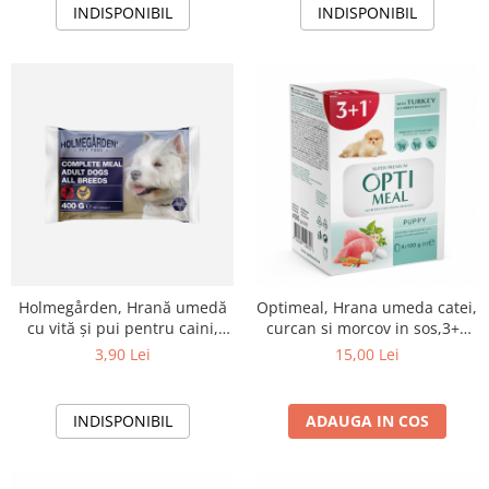
INDISPONIBIL
INDISPONIBIL
Holmegården, Hrană umedă
Optimeal, Hrana umeda catei,
cu vită și pui pentru caini,
curcan si morcov in sos,3+1
4x100g
BONUS, 400g
3,90 Lei
15,00 Lei
INDISPONIBIL
ADAUGA IN COS