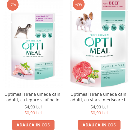
-7%
-7%
Optimeal Hrana umeda caini
Optimeal Hrana umeda caini
adulti, cu iepure si afine in
adulti, cu vita si merisoare in
sos 12x0,1 kg
jeleu, 12x0,1 kg
54,90 Lei
54,90 Lei
50,90 Lei
50,90 Lei
ADAUGA IN COS
ADAUGA IN COS