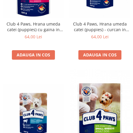
Club 4 Paws, Hrana umeda
Club 4 Paws, Hrana umeda
catei (puppies) cu gaina in
catei (puppies) - curcan in
jeleu, set 24x100g
sos, set 24*100g
64,00 Lei
64,00 Lei
ADAUGA IN COS
ADAUGA IN COS