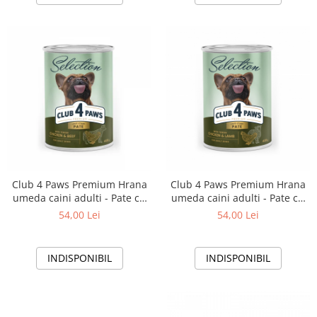
Club 4 Paws Premium Hrana
Club 4 Paws Premium Hrana
umeda caini adulti - Pate cu
umeda caini adulti - Pate cu
pui si vita, 6x400 g
pui si miel , 6x400 g
54,00 Lei
54,00 Lei
INDISPONIBIL
INDISPONIBIL