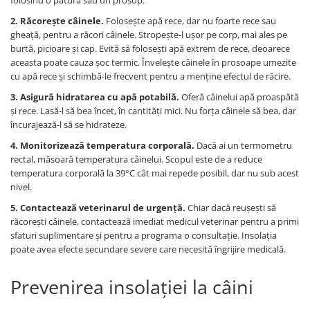
folosind o pătură sau un prosop.
2. Răcorește câinele.
Folosește apă rece, dar nu foarte rece sau
gheață, pentru a răcori câinele. Stropește-l ușor pe corp, mai ales pe
burtă, picioare și cap. Evită să folosești apă extrem de rece, deoarece
aceasta poate cauza șoc termic. Învelește câinele în prosoape umezite
cu apă rece și schimbă-le frecvent pentru a menține efectul de răcire.
3. Asigură hidratarea cu a
pă potabilă.
Oferă câinelui apă proaspătă
și rece. Lasă-l să bea încet, în cantități mici. Nu forța câinele să bea, dar
încurajează-l să se hidrateze.
4. Monitorizează temperatura corporală.
Dacă ai un termometru
rectal, măsoară temperatura câinelui. Scopul este de a reduce
temperatura corporală la 39°C cât mai repede posibil, dar nu sub acest
nivel.
5. Contactează veterinarul
de urgență.
Chiar dacă reușești să
răcorești câinele, contactează imediat medicul veterinar pentru a primi
sfaturi suplimentare și pentru a programa o consultație. Insolația
poate avea efecte secundare severe care necesită îngrijire medicală.
Prevenirea insolației la câini