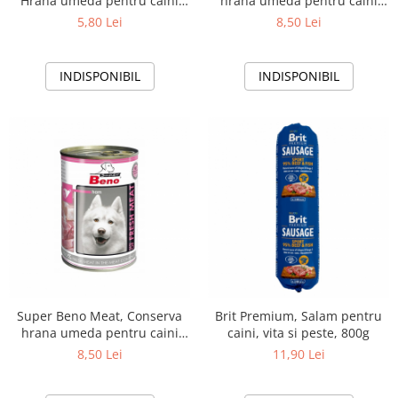
Hrana umeda pentru caini
hrana umeda pentru caini
adulti, vita, 415g
adulti,cap si carne vita, 400g
5,80 Lei
8,50 Lei
INDISPONIBIL
INDISPONIBIL
Super Beno Meat, Conserva
Brit Premium, Salam pentru
hrana umeda pentru caini
caini, vita si peste, 800g
adulti, sunca, 400g
8,50 Lei
11,90 Lei