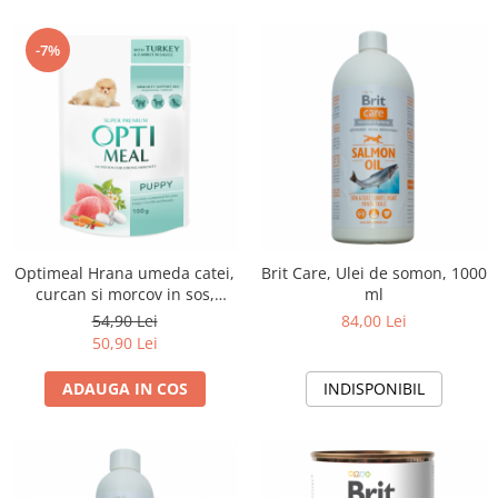
-7%
Optimeal Hrana umeda catei,
Brit Care, Ulei de somon, 1000
curcan si morcov in sos,
ml
12x0,1kg
54,90 Lei
84,00 Lei
50,90 Lei
ADAUGA IN COS
INDISPONIBIL