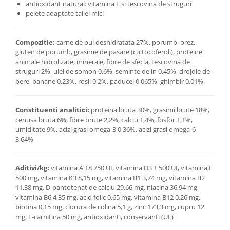
antioxidant natural: vitamina E si tescovina de struguri
pelete adaptate taliei mici
Compozitie:
carne de pui deshidratata 27%, porumb, orez,
gluten de porumb, grasime de pasare (cu tocoferoli), proteine
animale hidrolizate, minerale, fibre de sfecla, tescovina de
struguri 2%, ulei de somon 0,6%, seminte de in 0,45%, drojdie de
bere, banane 0,23%, rosii 0,2%, paducel 0,065%, ghimbir 0,01%
Constituenti analitici:
proteina bruta 30%, grasimi brute 18%,
cenusa bruta 6%, fibre brute 2,2%, calciu 1,4%, fosfor 1,1%,
umiditate 9%, acizi grasi omega-3 0,36%, acizi grasi omega-6
3,64%
Aditivi/kg:
vitamina A 18 750 UI, vitamina D3 1 500 UI, vitamina E
500 mg, vitamina K3 8,15 mg, vitamina B1 3,74 mg, vitamina B2
11,38 mg, D-pantotenat de calciu 29,66 mg, niacina 36,94 mg,
vitamina B6 4,35 mg, acid folic 0,65 mg, vitamina B12 0,26 mg,
biotina 0,15 mg, clorura de colina 5,1 g, zinc 173,3 mg, cupru 12
mg, L-carnitina 50 mg, antioxidanti, conservanti (UE)