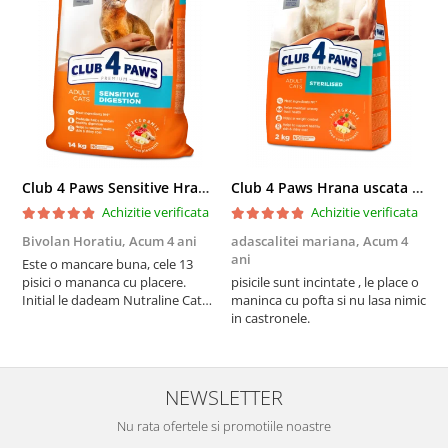
Club 4 Paws Sensitive Hrana uscata pisici adulte, 14kg
Club 4 Paws Hrana uscata pisici sterilizate, 2kg
Achizitie verificata
Achizitie verificata
Bivolan Horatiu,
Acum 4 ani
adascalitei mariana,
Acum 4
a
ani
a
Este o mancare buna, cele 13
pisici o mananca cu placere.
pisicile sunt incintate , le place o
p
Initial le dadeam Nutraline Cat
maninca cu pofta si nu lasa nimic
m
Indoor, dar de cand s-a
in castronele.
i
scumpuit am incercat 4 paw si
concept for Live pe care o evita,
nu o mananca cu placere. Eu
sunt multumit si voi continua cu
NEWSLETTER
acest brand...
Nu rata ofertele si promotiile noastre