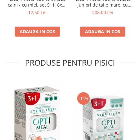
caini - cu miel, set 5+1, 6x80
juniori de talie mare, cu
g
pui, 14kg
12,50 Lei
208,00 Lei
ADAUGA IN COS
ADAUGA IN COS
PRODUSE PENTRU PISICI
-14%