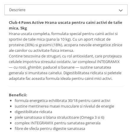
Descriere
Club 4 Paws Active Hrana uscata pentru caini activi de talie
mica, 5kg
Hrana uscata completa, formulata special pentru cainii activi si
sportivi de talie mica (pana la 10 kg). Cu un aport ridicat de
proteine (30%) si grasimi (18%), acopera nevoile energetice zilnice
ale cainilor cu activitate fizica intensa.
Contine tescovina de struguri, cu rol antioxidant, care protejeaza
celulele impotriva stresului oxidativ, iar complexul INTEGRAMIX
— cu rosii, ghimbir, paducel si banane — sustine sanatatea
generala si imunitatea cainelui. Digestibilitatea ridicata si peletele
adaptate fac aceasta formula ideala pentru cainii mici activi.
Beneficii:
formula energetica echilibrata 30/18 pentru cainii activi
sustine mentinerea masei musculare si nivelul de energie
digestibilitate ridicata
piele sanatoasa si blana stralucitoare (Omega 3 si 6)
complex INTEGRAMIX pentru sanatatea generala
fibre de sfecla pentru digestie sanatoasa