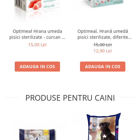
Optimeal Hrana umeda
Optimeal, Hrană umedă
pisici sterilizate - curcan si
pisici sterilizate, diferite
pui in sos, set 3+1,
arome, (3+1), 0.34kg
15,00 Lei
15,00 Lei
4*0,085kg
12,90 Lei
ADAUGA IN COS
ADAUGA IN COS
PRODUSE PENTRU CAINI