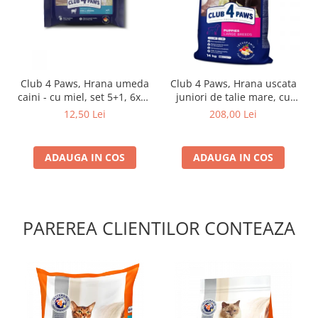
Club 4 Paws, Hrana umeda
Club 4 Paws, Hrana uscata
caini - cu miel, set 5+1, 6x80
juniori de talie mare, cu
g
pui, 14kg
12,50 Lei
208,00 Lei
ADAUGA IN COS
ADAUGA IN COS
PAREREA CLIENTILOR CONTEAZA