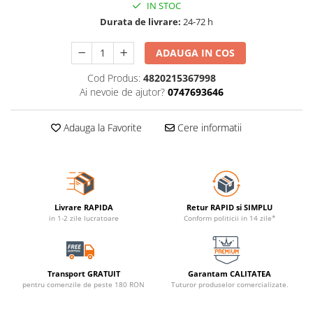
IN STOC
Durata de livrare:
24-72 h
ADAUGA IN COS
Cod Produs:
4820215367998
Ai nevoie de ajutor?
0747693646
Adauga la Favorite
Cere informatii
Livrare RAPIDA
Retur RAPID si SIMPLU
in 1-2 zile lucratoare
Conform politicii in 14 zile*
Transport GRATUIT
Garantam CALITATEA
pentru comenzile de peste 180 RON
Tuturor produselor comercializate.