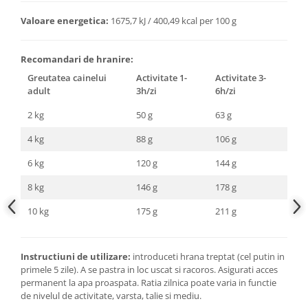
Valoare energetica:
1675,7 kJ / 400,49 kcal per 100 g
Recomandari de hranire:
Greutatea cainelui
Activitate 1-
Activitate 3-
adult
3h/zi
6h/zi
2 kg
50 g
63 g
4 kg
88 g
106 g
6 kg
120 g
144 g
8 kg
146 g
178 g
10 kg
175 g
211 g
Instructiuni de utilizare:
introduceti hrana treptat (cel putin in
primele 5 zile). A se pastra in loc uscat si racoros. Asigurati acces
permanent la apa proaspata. Ratia zilnica poate varia in functie
de nivelul de activitate, varsta, talie si mediu.