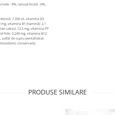
i crude - 9%, cenușă brută - 6%,
retinol): 7 200 UI, vitamina D3
,8 mg, vitamina B1 (tiamină): 2,1
ten calciu): 12,5 mg, vitamina PP
cid folic: 0,249 mg, vitamina B12
, sulfat de cupru pentahidrat:
ntioxidanți, conservanți,
PRODUSE SIMILARE