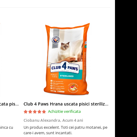
Club 4 Paws Sensitive Hrana uscata pisici adulte, 14kg
Club 4 Paws Hrana uscata pisici sterilizate, 14kg
Achizitie verificata
Ciobanu Alexandra,
Acum 4 ani
Adriana M,
ninca cu
Un produs excelent. Toti cei patru motanei, pe
Pisicile sunt
care-i avem, sunt incantati.