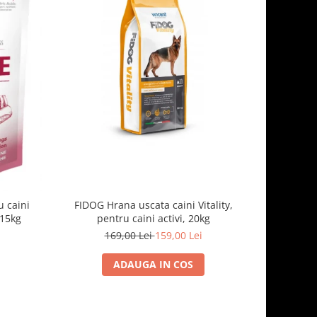
-7%
 caini
FIDOG Hrana uscata caini Vitality,
FIDOG, 
.15kg
pentru caini activi, 20kg
169,00 Lei
159,00 Lei
1
ADAUGA IN COS