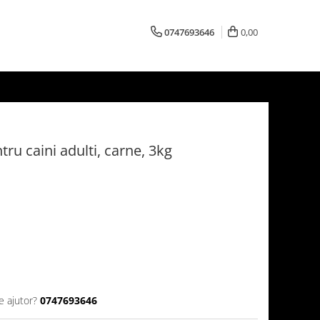
0747693646
0,00
ru caini adulti, carne, 3kg
e ajutor?
0747693646