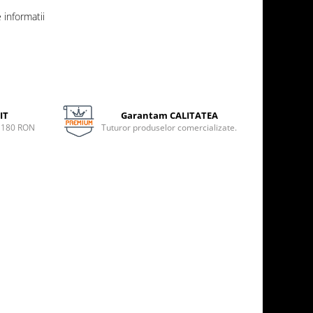
informatii
IT
Garantam CALITATEA
e 180 RON
Tuturor produselor comercializate.