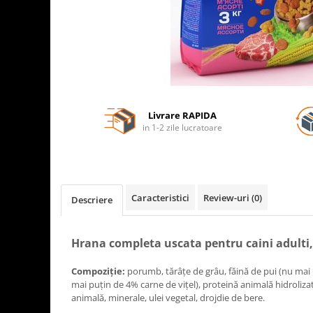
Livrare RAPIDA
in 1-2 zile lucratoare
Caracteristici
Review-uri
(0)
Descriere
Hrana completa uscata pentru caini adulti,
Compoziție:
porumb, tărâțe de grâu, făină de pui (nu mai 
mai puțin de 4% carne de vițel), proteină animală hidrolizat
animală, minerale, ulei vegetal, drojdie de bere.