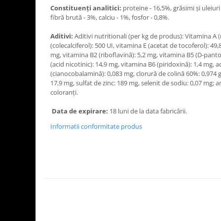
Constituenți analitici:
proteine - 16,5%, grăsimi și uleiur
fibră brută - 3%, calciu - 1%, fosfor - 0,8%.
Aditivi:
Aditivi nutritionali (per kg de produs): Vitamina A (
(colecalciferol): 500 UI, vitamina E (acetat de tocoferol): 49
mg, vitamina B2 (riboflavină): 5,2 mg, vitamina B5 (D-panto
(acid nicotinic): 14,9 mg, vitamina B6 (piridoxină): 1,4 mg, a
(cianocobalamină): 0,083 mg, clorură de colină 60%: 0,974 g
17,9 mg, sulfat de zinc: 189 mg, selenit de sodiu: 0,07 mg; a
coloranți.
Data de expirare:
18 luni de la data fabricării.
Informatii conformitate produs