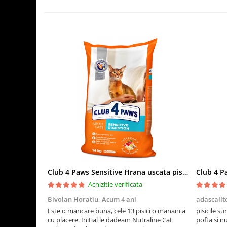
Club 4 Paws Sensitive Hrana uscata pisici adulte, 14kg
Achizitie verificata
Bivolan Horatiu,
Acum 4 ani
adascalit
Este o mancare buna, cele 13 pisici o mananca
pisicile su
cu placere. Initial le dadeam Nutraline Cat
pofta si n