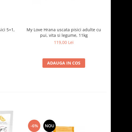
ici 5+1,
My Love Hrana uscata pisici adulte cu
Optimeal H
pui, vita si legume, 11kg
- curcan
119,00 Lei
ADAUGA IN COS
-6%
NOU