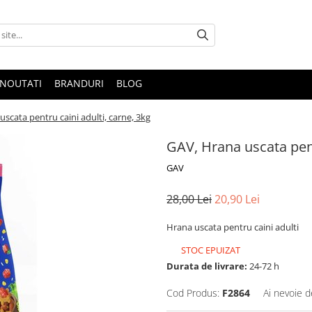
NOUTATI
BRANDURI
BLOG
scata pentru caini adulti, carne, 3kg
GAV, Hrana uscata pent
GAV
28,00 Lei
20,90 Lei
Hrana uscata pentru caini adulti
STOC EPUIZAT
Durata de livrare:
24-72 h
Cod Produs:
F2864
Ai nevoie d