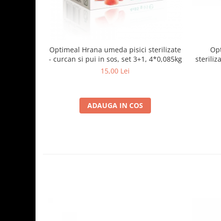
Optimeal Hrana umeda pisici sterilizate
Opt
- curcan si pui in sos, set 3+1, 4*0,085kg
steriliz
15,00 Lei
ADAUGA IN COS