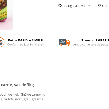
Adauga la Favorite
Cere 
Retur RAPID si SIMPLU
Transport GRATU
Conform politicii in 14 zile*
pentru comenzile de pest
 carne, sac de 3kg
puțin de 4%), făină de carne (nu
ă, cartofi uscați, grâu, grăsime