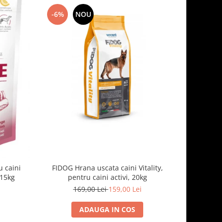
-6%
NOU
-7%
 caini
FIDOG Hrana uscata caini Vitality,
FIDOG, 
.15kg
pentru caini activi, 20kg
169,00 Lei
159,00 Lei
1
ADAUGA IN COS