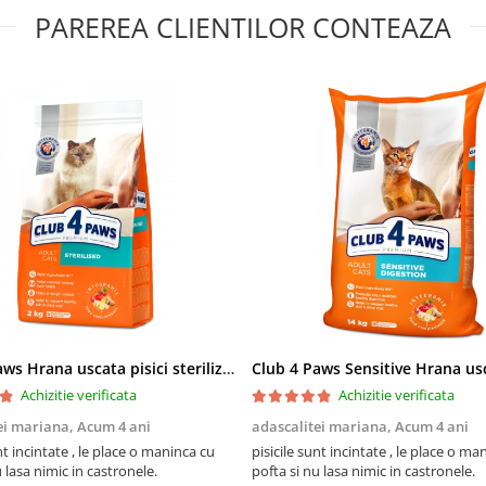
PAREREA CLIENTILOR CONTEAZA
Club 4 Paws Hrana uscata pisici sterilizate, 2kg
Achizitie verificata
Achizitie verificata
ei mariana,
Acum 4 ani
adascalitei mariana,
Acum 4 ani
nt incintate , le place o maninca cu
pisicile sunt incintate , le place o ma
u lasa nimic in castronele.
pofta si nu lasa nimic in castronele.