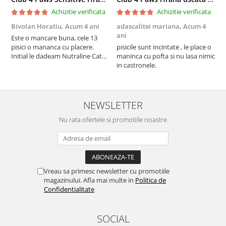
Achizitie verificata
Achizitie verificata
Bivolan Horatiu,
Acum 4 ani
adascalitei mariana,
Acum 4
a
ani
a
Este o mancare buna, cele 13
pisici o mananca cu placere.
pisicile sunt incintate , le place o
p
Initial le dadeam Nutraline Cat
maninca cu pofta si nu lasa nimic
m
Indoor, dar de cand s-a
in castronele.
i
scumpuit am incercat 4 paw si
concept for Live pe care o evita,
nu o mananca cu placere. Eu
sunt multumit si voi continua cu
NEWSLETTER
acest brand...
Nu rata ofertele si promotiile noastre
Vreau sa primesc newsletter cu promotiile
magazinului. Afla mai multe in
Politica de
Confidentialitate
SOCIAL