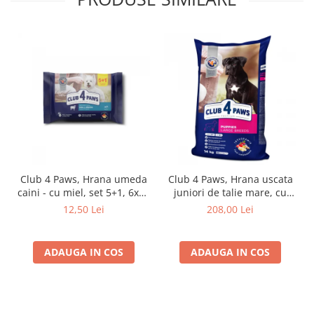
Club 4 Paws, Hrana umeda
Club 4 Paws, Hrana uscata
caini - cu miel, set 5+1, 6x80
juniori de talie mare, cu
g
pui, 14kg
12,50 Lei
208,00 Lei
ADAUGA IN COS
ADAUGA IN COS