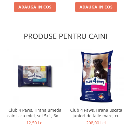
ADAUGA IN COS
ADAUGA IN COS
PRODUSE PENTRU CAINI
Club 4 Paws, Hrana umeda
Club 4 Paws, Hrana uscata
caini - cu miel, set 5+1, 6x80
juniori de talie mare, cu
g
pui, 14kg
12,50 Lei
208,00 Lei