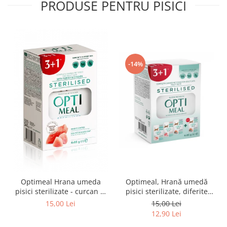
PRODUSE PENTRU PISICI
-14%
Optimeal Hrana umeda
Optimeal, Hrană umedă
pisici sterilizate - curcan si
pisici sterilizate, diferite
pui in sos, set 3+1,
arome, (3+1), 0.34kg
15,00 Lei
15,00 Lei
4*0,085kg
12,90 Lei