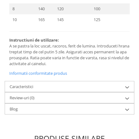
8
140
120
100
10
165
145
125
Instructiuni de utilizare:
A se pastra la loc uscat, racoros, ferit de lumina. Introduceti hrana
treptat timp de cel putin 5 zile. Asigurati acces permanent la apa
proaspata. Ratia poate varia in functie de varsta, rasa si nivelul de
activitate al cainelui.
Informatii conformitate produs
Caracteristici
Review-uri
(0)
Blog
PRODUSE SIMILARE