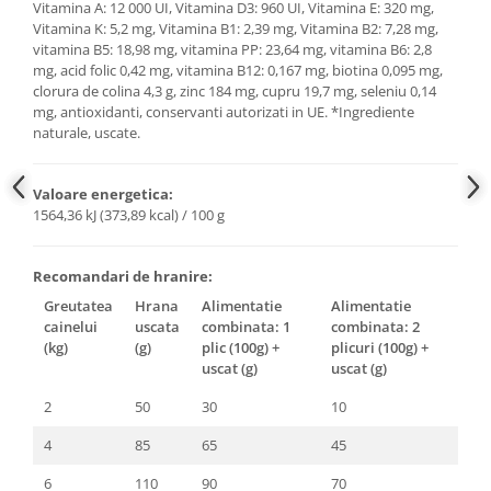
Vitamina A: 12 000 UI, Vitamina D3: 960 UI, Vitamina E: 320 mg,
Vitamina K: 5,2 mg, Vitamina B1: 2,39 mg, Vitamina B2: 7,28 mg,
vitamina B5: 18,98 mg, vitamina PP: 23,64 mg, vitamina B6: 2,8
mg, acid folic 0,42 mg, vitamina B12: 0,167 mg, biotina 0,095 mg,
clorura de colina 4,3 g, zinc 184 mg, cupru 19,7 mg, seleniu 0,14
mg, antioxidanti, conservanti autorizati in UE. *Ingrediente
naturale, uscate.
Valoare energetica:
1564,36 kJ (373,89 kcal) / 100 g
Recomandari de hranire:
Greutatea
Hrana
Alimentatie
Alimentatie
cainelui
uscata
combinata: 1
combinata: 2
(kg)
(g)
plic (100g) +
plicuri (100g) +
uscat (g)
uscat (g)
2
50
30
10
4
85
65
45
6
110
90
70