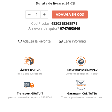
Durata de livrare:
24 -72h
ADAUGA IN COS
Cod Produs:
4820215368971
Ai nevoie de ajutor?
0747693646
Adauga la Favorite
Cere informatii
Livrare RAPIDA
Retur RAPID si SIMPLU
in 1-2 zile lucratoare
Conform politicii in 14 zile*
Transport GRATUIT
Garantam CALITATEA
pentru comenzile de peste 180 RON
Tuturor produselor comercializate.