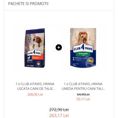
PACHETE SI PROMOTII
1 x CLUB 4 PAWS, HRANA
1 x CLUB 4 PAWS, HRANA
USCATA CAINI DE TALIE
UMEDA PENTRU CAINI TALIE
MEDIE, CU RATA, 14KG
MICA - RATA IN JELEU, SET
208,00 Lei
64,90Lei
24X100G
55,17 Lei
272,90 Lei
263,17 Lei