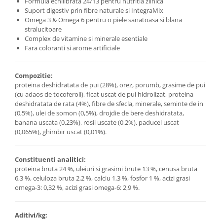
Formula echilibrata 24/13 pentru nutritia zilnica
Suport digestiv prin fibre naturale si IntegraMix
Omega 3 & Omega 6 pentru o piele sanatoasa si blana
stralucitoare
Complex de vitamine si minerale esentiale
Fara coloranti si arome artificiale
Compozitie:
proteina deshidratata de pui (28%), orez, porumb, grasime de pui
(cu adaos de tocoferoli), ficat uscat de pui hidrolizat, proteina
deshidratata de rata (4%), fibre de sfecla, minerale, seminte de in
(0,5%), ulei de somon (0,5%), drojdie de bere deshidratata,
banana uscata (0,23%), rosii uscate (0,2%), paducel uscat
(0,065%), ghimbir uscat (0,01%).
Constituenti analitici:
proteina bruta 24 %, uleiuri si grasimi brute 13 %, cenusa bruta
6,3 %, celuloza bruta 2,2 %, calciu 1,3 %, fosfor 1 %, acizi grasi
omega-3: 0,32 %, acizi grasi omega-6: 2,9 %.
Aditivi/kg: