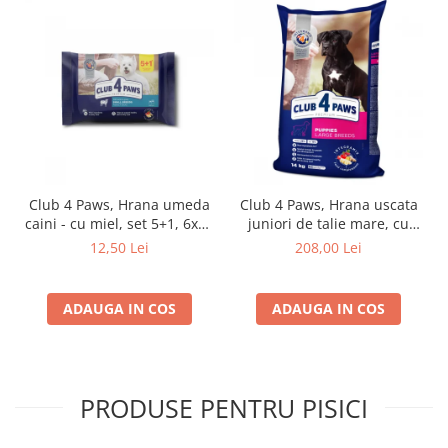
Club 4 Paws, Hrana umeda
Club 4 Paws, Hrana uscata
caini - cu miel, set 5+1, 6x80
juniori de talie mare, cu
g
pui, 14kg
12,50 Lei
208,00 Lei
ADAUGA IN COS
ADAUGA IN COS
PRODUSE PENTRU PISICI