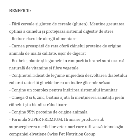
BENEFICII:
- Fără cereale și gluten de cereale (gluten). Menține greutatea
optimă a câinelui și protejează sistemul digestiv de stres
- Reduce riscul de alergii alimentare
- Carnea proaspătă de rata oferă câinelui proteine de origine ​​
animala de înaltă calitate, ușor de digerat
- Boabele, plante și legumele in compozitia hranei sunt o sursă
naturală de vitamine și fibre vegetale
- Conținutul ridicat de legume împiedică dezvoltarea diabetului
zaharat datorită glucidelor cu un indice glicemic scăzut
- Conține un complex pentru întărirea sistemului imunitar
- Omega-3 și 6, zinc, biotină ajută la menținerea sănătății pielii
câinelui și a blanii strălucitoare
- Conține 95% proteine de origine ​​animala
- Formula SUPER PREMIUM. Hrana se produce sub
supravegherea medicilor veterinari care utilizează tehnologia
companiei elvețiene Swiss Pet Nutrition Group