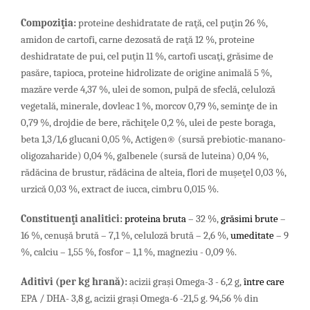
Compoziţia:
proteine deshidratate de raţă, cel puţin 26 %,
amidon de cartofi,
carne dezosată de raţă 12 %, proteine
deshidratate de pui, cel puţin 11 %, cartofi uscaţi,
grăsime de
pasăre,
tapioca,
proteine hidrolizate de origine animală 5 %,
mazăre verde 4,37 %,
ulei de somon,
pulpă de sfeclă,
celuloză
vegetală,
minerale, dovleac 1 %,
morcov 0,79 %,
seminţe de in
0,79 %, drojdie de bere, răchiţele 0,2 %, ulei de peste boraga,
beta 1,3/1,6 glucani 0,05 %, Actigen® (sursă prebiotic-manano-
oligozaharide) 0,04 %, galbenele (sursă de luteina) 0,04 %,
rădăcina de brustur, rădăcina de alteia, flori de muşeţel 0,03 %,
urzică 0,03 %, extract de iucca, cimbru 0,015 %.
Constituenţi analitici:
proteina bruta
– 32 %,
grăsimi brute
–
16 %,
cenuşă brută – 7,1 %, celuloză brută – 2,6 %,
umeditate
– 9
%, calciu – 1,55 %, fosfor – 1,1 %,
magneziu - 0,09 %.
Aditivi (per
kg
hran
ă
)
:
acizii graşi Omega-3 - 6,2 g,
între care
EPA / DHA- 3,8 g, acizii grași Omega-6 -21,5 g. 94,56 % din