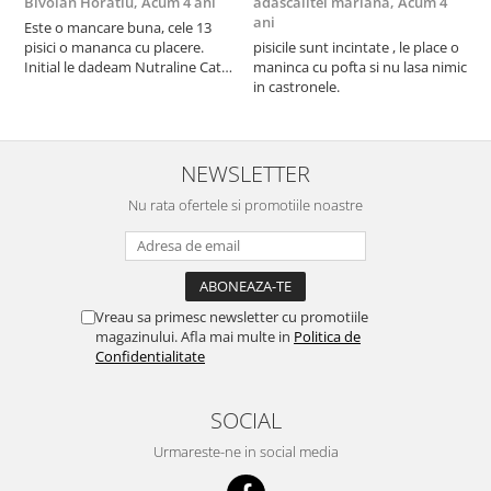
Bivolan Horatiu,
Acum 4 ani
adascalitei mariana,
Acum 4
a
ani
a
Este o mancare buna, cele 13
pisici o mananca cu placere.
pisicile sunt incintate , le place o
p
Initial le dadeam Nutraline Cat
maninca cu pofta si nu lasa nimic
m
Indoor, dar de cand s-a
in castronele.
i
scumpuit am incercat 4 paw si
concept for Live pe care o evita,
nu o mananca cu placere. Eu
sunt multumit si voi continua cu
NEWSLETTER
acest brand...
Nu rata ofertele si promotiile noastre
Vreau sa primesc newsletter cu promotiile
magazinului. Afla mai multe in
Politica de
Confidentialitate
SOCIAL
Urmareste-ne in social media