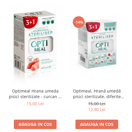
-14%
Optimeal Hrana umeda
Optimeal, Hrană umedă
pisici sterilizate - curcan si
pisici sterilizate, diferite
pui in sos, set 3+1,
arome, (3+1), 0.34kg
15,00 Lei
15,00 Lei
4*0,085kg
12,90 Lei
ADAUGA IN COS
ADAUGA IN COS