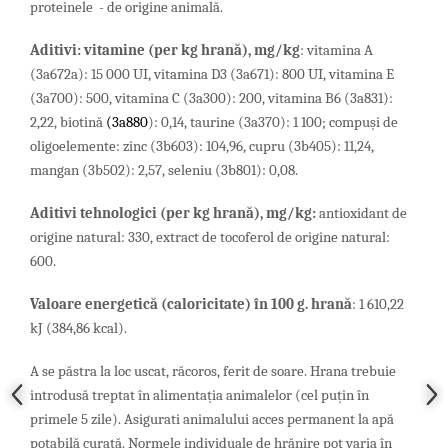
proteinele - de origine animală.
Aditivi
:
vitamine
(
per
kg
hran
ă),
mg
/
kg
: vitamina A
(3a672a): 15 000 UI,
vitamina D3 (3a671): 800 UI,
vitamina E
(3a700): 500,
vitamina C (3a300): 200,
vitamina B6 (3a831):
2,22,
biotină
(3a880
): 0,14,
taurine (3a370): 1 100; compuşi de
oligoelemente:
zinc (3b603): 104,96,
cupru (3b405): 11,24,
mangan (3b502): 2,57,
seleniu (3b801): 0,08.
Aditivi tehnologici
(
per
kg
hran
ă)
, mg/kg:
antioxidant de
origine natural: 330, extract de tocoferol de origine natural:
600.
Valoare energetică (caloricitate) în 100 g. hrană
: 1 610,22
kJ (384,86 kcal).
A se păstra la loc uscat, răcoros, ferit de soare. Hrana trebuie
introdusă treptat în alimentația animalelor (cel puțin în
primele 5 zile). Asigurati animalului acces permanent la apă
potabilă curată. Normele individuale de hrănire pot varia în