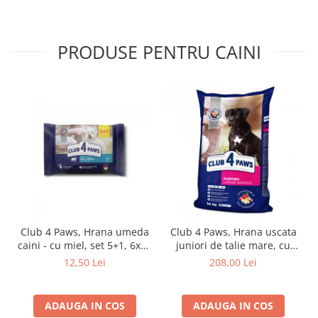
PRODUSE PENTRU CAINI
Club 4 Paws, Hrana umeda
Club 4 Paws, Hrana uscata
caini - cu miel, set 5+1, 6x80
juniori de talie mare, cu
g
pui, 14kg
12,50 Lei
208,00 Lei
ADAUGA IN COS
ADAUGA IN COS