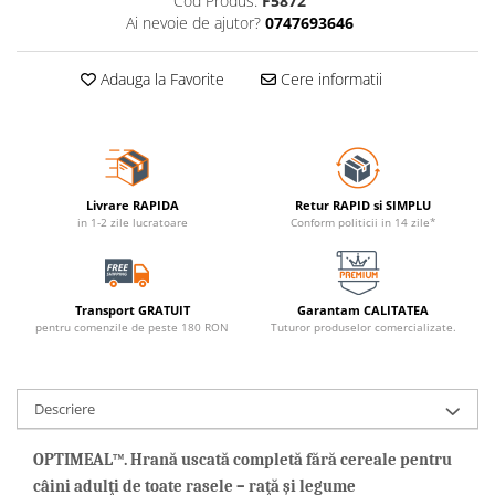
Cod Produs:
F5872
Ai nevoie de ajutor?
0747693646
Adauga la Favorite
Cere informatii
Livrare RAPIDA
Retur RAPID si SIMPLU
in 1-2 zile lucratoare
Conform politicii in 14 zile*
Transport GRATUIT
Garantam CALITATEA
pentru comenzile de peste 180 RON
Tuturor produselor comercializate.
Descriere
OPTIMEAL™. Hrană uscată completă fără cereale pentru
câini adulţi de toate rasele – raţă şi legume