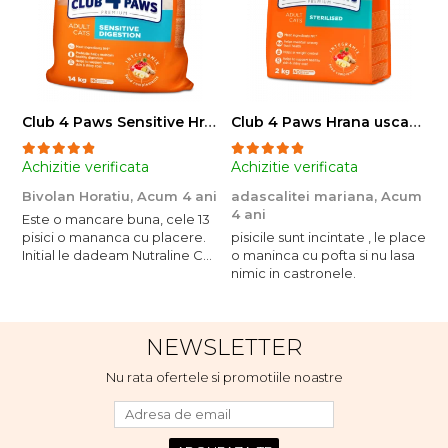
Club 4 Paws Sensitive Hrana uscata pisici adulte, 14kg
Club 4 Paws Hrana uscata pisici sterilizate, 2kg
Achizitie verificata
Achizitie verificata
A
Bivolan Horatiu,
Acum 4 ani
adascalitei mariana,
Acum
a
4 ani
4
Este o mancare buna, cele 13
pisici o mananca cu placere.
pisicile sunt incintate , le place
p
Initial le dadeam Nutraline Cat
o maninca cu pofta si nu lasa
o
Indoor, dar de cand s-a
nimic in castronele.
n
scumpuit am incercat 4 paw si
concept for Live pe care o
evita, nu o mananca cu
NEWSLETTER
placere. Eu sunt multumit si
voi continua cu acest brand...
Nu rata ofertele si promotiile noastre