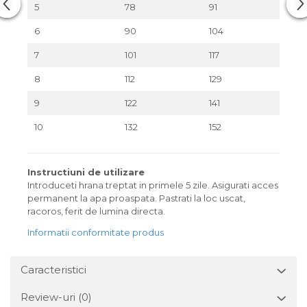
5
78
91
6
90
104
7
101
117
8
112
129
9
122
141
10
132
152
Instructiuni de utilizare
Introduceti hrana treptat in primele 5 zile. Asigurati acces
permanent la apa proaspata. Pastrati la loc uscat,
racoros, ferit de lumina directa.
Informatii conformitate produs
Caracteristici
Review-uri
(0)