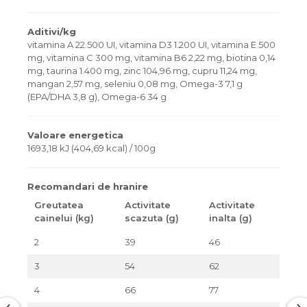
Aditivi/kg
vitamina A 22.500 UI, vitamina D3 1.200 UI, vitamina E 500
mg, vitamina C 300 mg, vitamina B6 2,22 mg, biotina 0,14
mg, taurina 1.400 mg, zinc 104,96 mg, cupru 11,24 mg,
mangan 2,57 mg, seleniu 0,08 mg, Omega-3 7,1 g
(EPA/DHA 3,8 g), Omega-6 34 g
Valoare energetica
1693,18 kJ (404,69 kcal) / 100g
Recomandari de hranire
Greutatea
Activitate
Activitate
cainelui (kg)
scazuta (g)
inalta (g)
2
39
46
3
54
62
4
66
77