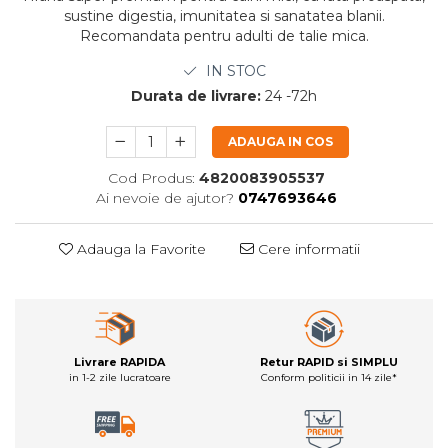
sustine digestia, imunitatea si sanatatea blanii.
Recomandata pentru adulti de talie mica.
IN STOC
Durata de livrare:
24 -72h
ADAUGA IN COS
Cod Produs:
4820083905537
Ai nevoie de ajutor?
0747693646
Adauga la Favorite
Cere informatii
Livrare RAPIDA
Retur RAPID si SIMPLU
in 1-2 zile lucratoare
Conform politicii in 14 zile*