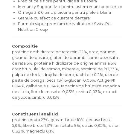
Prebiotice si fibre pentru digestie usoara
Immunity Support Mix pentru sistem imunitar puternic
Omega 3 & 6, zinc si biotina pentru piele si blana
Granule cu efect de curatare dentara
Formula super premium dezvoltata de Swiss Pet
Nutrition Group
Compozitie
proteine deshidratate de rata min. 22%, orez, porumb,
grasime de pasare, gluten de porumb, carne dezosata
de rata 5%, proteine hidrolizate de origine animala 5%,
orez brun, ulei de somon, minerale, seminte de in 1,23%,
pulpa de sfecla, drojdie de bere, rachitele 0,2%, ulei de
peste de boraga, beta 1,3/1,6-glucani 0,05%, Actigen®
0,04%, galbenele 0,04%, radacina de brusture, radacina
de alteia, flori de musetel 0,03%, urzica 0,03%, extract
de yucca, cimbru 0,015%.
Constituenti analitici
proteina bruta 27%, grasimi brute 18%, cenusa bruta
5,9%, fibre brute 1,3%, umiditate 9%, calciu 0,95%, fosfor
0,82%, magneziu 0,1%