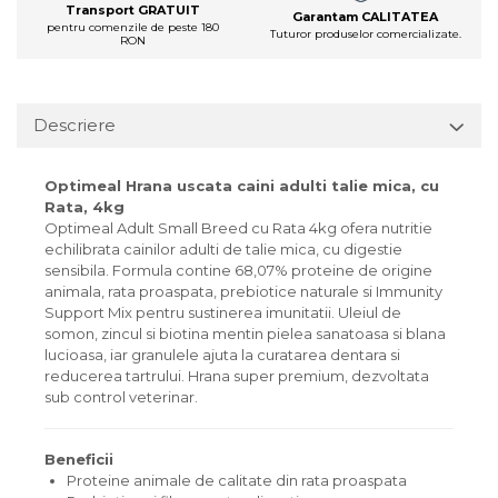
Transport GRATUIT
Garantam CALITATEA
pentru comenzile de peste 180
Tuturor produselor comercializate.
RON
Descriere
Optimeal Hrana uscata caini adulti talie mica, cu
Rata, 4kg
Optimeal Adult Small Breed cu Rata 4kg ofera nutritie
echilibrata cainilor adulti de talie mica, cu digestie
sensibila. Formula contine 68,07% proteine de origine
animala, rata proaspata, prebiotice naturale si Immunity
Support Mix pentru sustinerea imunitatii. Uleiul de
somon, zincul si biotina mentin pielea sanatoasa si blana
lucioasa, iar granulele ajuta la curatarea dentara si
reducerea tartrului. Hrana super premium, dezvoltata
sub control veterinar.
Beneficii
Proteine animale de calitate din rata proaspata