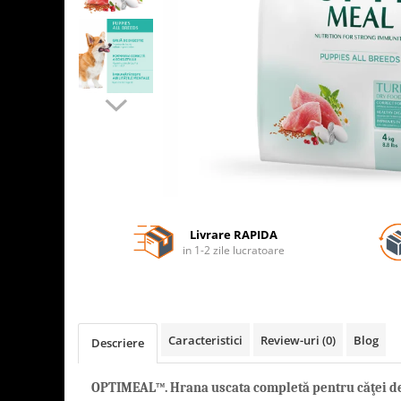
Livrare RAPIDA
in 1-2 zile lucratoare
Caracteristici
Review-uri
(0)
Blog
Descriere
OPTIMEAL
™.
Hrana
uscat
a
completă pentru căţe
i
de