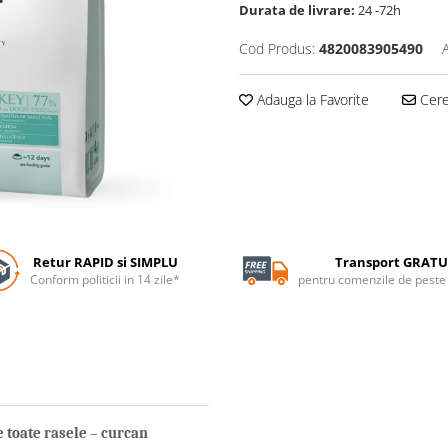
Durata de livrare:
24 -72h
Cod Produs:
4820083905490
Adauga la Favorite
Cere 
Retur RAPID si SIMPLU
Transport GRATU
Conform politicii in 14 zile*
pentru comenzile de pest
 toate r
asele
–
curcan