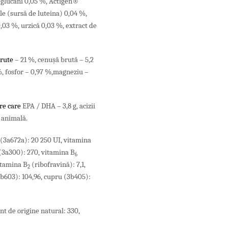
,6 glucani 0,05 %, Actigen®
e (sursă de luteina) 0,04 %,
0,03 %, urzică 0,03 %, extract de
brute
– 21 %,
cenuşă brută – 5,2
%,
fosfor – 0,97 %,magneziu –
re care
EPA / DHA – 3,8 g, acizii
e animală.
 (3a672a): 20 250 UI,
vitamina
(3a300): 270,
vitamina B
6
itamina B
(ribofravină): 7,1,
2
3b603): 104,96,
cupru (3b405):
nt de origine natural: 330,