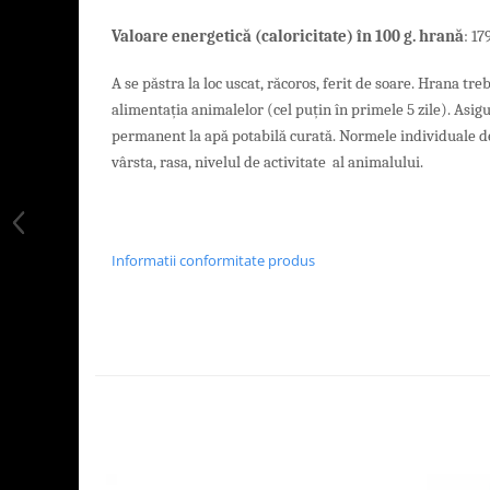
Valoare energetică (caloricitate) în 100 g. hrană
: 17
A se păstra la loc uscat, răcoros, ferit de soare. Hrana tre
alimentația animalelor (cel puțin în primele 5 zile). Asig
permanent la apă potabilă curată. Normele individuale de
vârsta, rasa, nivelul de activitate al animalului.
Informatii conformitate produs