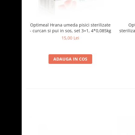
Optimeal Hrana umeda pisici sterilizate
Opt
- curcan si pui in sos, set 3+1, 4*0,085kg
steriliz
15,00 Lei
ADAUGA IN COS