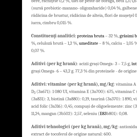
bere,
răchiţele 0,2 %, ulei de peste de boraga, beta 1,3/1
(sursă prebiotic-manano- oligozaharide) 0,04 %, galbenel
rădăcina de brustur, rădăcina de alteia, flori de muşeţel 
iucca, cimbru 0,015 %.
Constituenţi analitici:
proteina bruta
– 32 %,
grăsimi 
%, celuloză brută – 1,2 %,
umeditate
– 8 %, calciu – 1,05 
0,07 %.
Aditivi (p
er
kg
hran
ă
)
: acizii graşi Omega- 3 – 7,5 g,
înt
grași Omega- 6 – 43,2 g. 77,3 % din proteinele - de origin
Aditivi
:
vitamine
(
per
kg
hran
ă),
mg
/
kg
: vitamina A
D
(3a671): 1 080 UI, vitamina E (3a700): 675,
vitamina C 
3
(3a831): 3,
biotină (3a880): 0,19,
taurină (3a370): 1 890, v
acid folic (3a316): 0,45; compuşi de oligoelemente: zinc (
11,24, mangan (3b502): 2,57,
seleniu (
E8
3
b801
): 0,08.
Aditivi tehnologici
(
per
kg
hran
ă)
, mg/kg
: antioxida
extract de tocoferol de origine natural: 600.