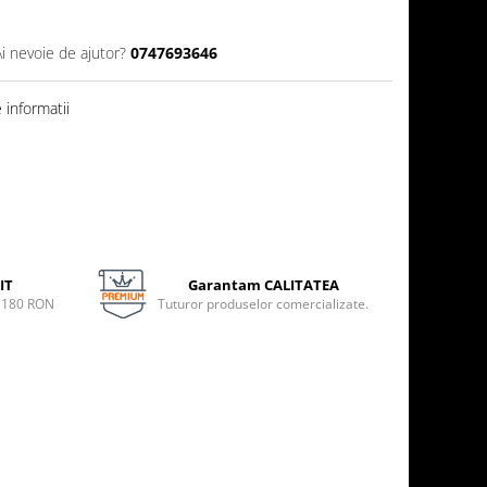
Ai nevoie de ajutor?
0747693646
informatii
IT
Garantam CALITATEA
e 180 RON
Tuturor produselor comercializate.