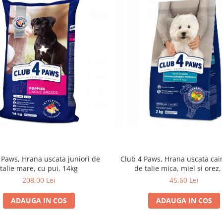
 Paws, Hrana uscata juniori de
Club 4 Paws, Hrana uscata cain
talie mare, cu pui, 14kg
de talie mica, miel si orez,
208,00 Lei
45,60 Lei
ADAUGA IN COS
ADAUGA IN COS