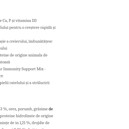
e Ca, P și vitamina D3
elului pentru o creștere rapidă și
ușie a creierului, îmbunătățesc
șului
eine ​​de origine animala de
nătoasă
tar Immunity Support Mix -
ce
elii catelului și a strălucirii
33 %,
orez,
porumb,
grăsime
de
proteine hidrolizate de origine
ințe de in 1,21 %,
drojdie de