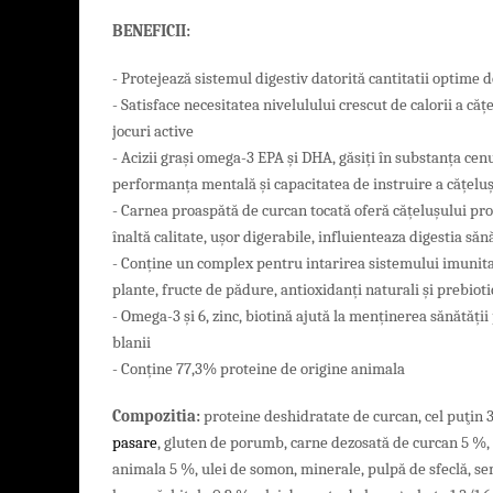
BENEFICII:
- Protejează sistemul digestiv datorită cantitatii optime d
- Satisface necesitatea nivelulului crescut de calorii a căț
jocuri active
- Acizii grași omega-3 EPA și DHA, găsiți în substanța cen
performanța mentală și capacitatea de instruire a cățelu
- Carnea proaspătă de curcan tocată oferă cățelușului prot
înaltă calitate, ușor digerabile, influienteaza digestia să
- Conține un complex pentru intarirea sistemului imuni
plante, fructe de pădure, antioxidanți naturali și prebioti
- Omega-3 și 6, zinc, biotină ajută la menținerea sănătății pi
blanii
- Conține 77,3% proteine de origine ​​animala
Compo
zitia
:
proteine deshidratate de curcan, cel puţin 
pasare
,
gluten de porumb, carne dezosată de curcan 5 %, 
animala 5 %, ulei de somon, minerale, pulpă de sfeclă, sem