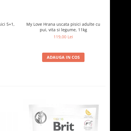
ici 5+1,
My Love Hrana uscata pisici adulte cu
Optimeal H
pui, vita si legume, 11kg
- curcan
119,00 Lei
ADAUGA IN COS