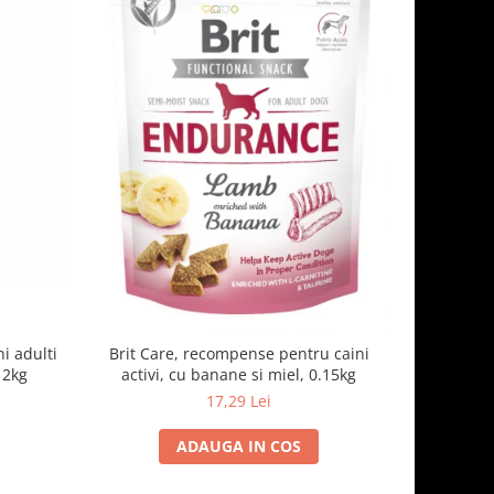
-6%
i adulti
Brit Care, recompense pentru caini
FIDOG H
 2kg
activi, cu banane si miel, 0.15kg
pe
17,29 Lei
1
ADAUGA IN COS