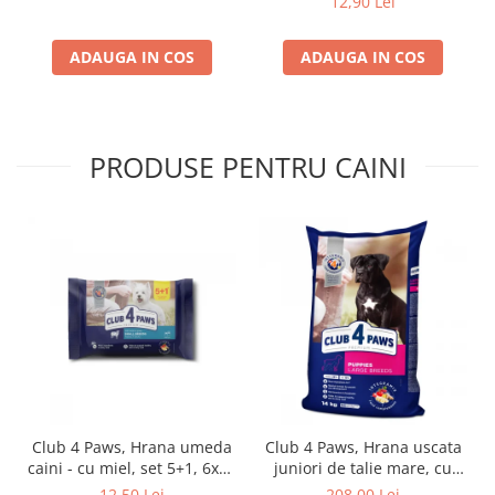
12,90 Lei
ADAUGA IN COS
ADAUGA IN COS
PRODUSE PENTRU CAINI
Club 4 Paws, Hrana umeda
Club 4 Paws, Hrana uscata
caini - cu miel, set 5+1, 6x80
juniori de talie mare, cu
g
pui, 14kg
12,50 Lei
208,00 Lei