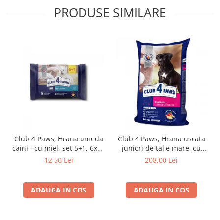
PRODUSE SIMILARE
Club 4 Paws, Hrana umeda
Club 4 Paws, Hrana uscata
caini - cu miel, set 5+1, 6x80
juniori de talie mare, cu
g
pui, 14kg
12,50 Lei
208,00 Lei
ADAUGA IN COS
ADAUGA IN COS