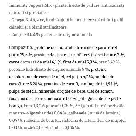
Immunity Support Mix - plante, fructe de pădure, antioxidanți
naturali și prebiotice
- Omega-3 și 6, zinc, biotină ajută la menținerea sănătății pielii
câinelui și a blanii strălucitoare
- Conține 83,55% proteine ​​de origine animala
Compozitia:
proteine deshidratate de carne de pasăre, cel
puţin 29,5
%,
grăsime
de pasare
,
cartofi uscaţi, orez brun 6,2
%,
carne
dezosată
de miel 6,1
%, ficat de miel 5,9
%,
orez 5,49 %,
proteine hidrolizate de origine animală 5 %
, proteine
deshidratate de carne de miel, cel puţin 4,7
%, amidon de
cartofi, orz 3,28
%, proteine de cartofi, seminţe de in 1,94
%,
pulpă de sfeclă, minerale, drojdie de bere, ulei de somon,
rădăcină de cicoare, merişoare 0,2
%, pătlagină, ulei de peste
boraga,
beta-1,3/1,6-glucani 0,05 %, Actigen ® (sursă prebiotic-
manano- oligozaharide) 0,04 %,
galbenele (sursă de luteina)
0,04 %,
rădăcina de brustur, rădăcina de alteia,
flori de muşeţel
0,03 %, urzică 0,03 %, cimbru 0,015 %.