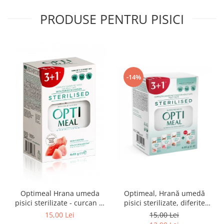
PRODUSE PENTRU PISICI
-14%
Optimeal Hrana umeda
Optimeal, Hrană umedă
pisici sterilizate - curcan si
pisici sterilizate, diferite
pui in sos, set 3+1,
arome, (3+1), 0.34kg
15,00 Lei
15,00 Lei
4*0,085kg