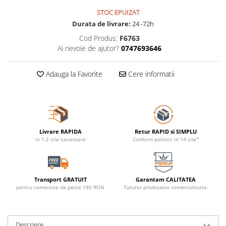
STOC EPUIZAT
Durata de livrare:
24 -72h
Cod Produs:
F6763
Ai nevoie de ajutor?
0747693646
Adauga la Favorite
Cere informatii
Livrare RAPIDA
Retur RAPID si SIMPLU
in 1-2 zile lucratoare
Conform politicii in 14 zile*
Transport GRATUIT
Garantam CALITATEA
pentru comenzile de peste 180 RON
Tuturor produselor comercializate.
Descriere