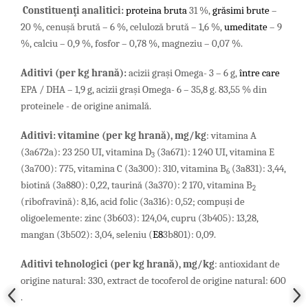
Constituenţi analitici:
proteina bruta
31 %,
grăsimi brute
–
20 %,
cenuşă brută – 6 %, celuloză brută – 1,6 %,
umeditate
– 9
%, calciu – 0,9 %, fosfor – 0,78 %, magneziu – 0,07 %.
Aditivi (per
kg
hran
ă
)
:
acizii graşi Omega- 3 – 6 g,
între care
EPA / DHA – 1,9 g, acizii grași Omega- 6 – 35,8 g. 83,55 % din
proteinele - de origine animală.
Aditivi
:
vitamine
(
per
kg
hran
ă),
mg
/
kg
: vitamina A
(3a672a): 23 250 UI,
vitamina D
(3a671): 1 240 UI,
vitamina E
3
(3a700): 775,
vitamina C (3a300): 310,
vitamina B
(3a831): 3,44,
6
biotină (3a880): 0,22,
taurină (3a370): 2 170, vitamina B
2
(ribofravină): 8,16, acid folic (3a316): 0,52; compuşi de
oligoelemente: zinc (3b603): 124,04, cupru (3b405): 13,28,
mangan (3b502): 3,04, seleniu (
E8
3b801
): 0,09.
Aditivi tehnologici
(
per
kg
hran
ă)
, mg/kg
: antioxidant de
origine natural: 330, extract de tocoferol de origine natural: 600
.