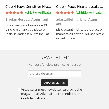
Club 4 Paws Sensitive Hrana uscata pisici adulte, 14kg
Club 4 Paws Hrana uscata pisici sterilizate, 2kg
Achizitie verificata
Achizitie verificata
Bivolan Horatiu,
Acum 4 ani
adascalitei mariana,
Acum 4
a
ani
a
Este o mancare buna, cele 13
pisici o mananca cu placere.
pisicile sunt incintate , le place o
p
Initial le dadeam Nutraline Cat
maninca cu pofta si nu lasa nimic
m
Indoor, dar de cand s-a
in castronele.
i
scumpuit am incercat 4 paw si
concept for Live pe care o evita,
nu o mananca cu placere. Eu
sunt multumit si voi continua cu
NEWSLETTER
acest brand...
Nu rata ofertele si promotiile noastre
Vreau sa primesc newsletter cu promotiile
magazinului. Afla mai multe in
Politica de
Confidentialitate