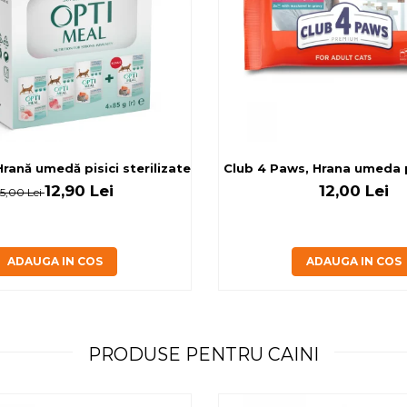
rilizate - curcan si pui in sos, set 3+1, 4*0,085kg
rană umedă pisici sterilizate, diferite arome, (3+1), 0.34kg
Club 4 Paws, Hrana umeda pi
12,90 Lei
12,00 Lei
15,00 Lei
ADAUGA IN COS
ADAUGA IN COS
PRODUSE PENTRU CAINI