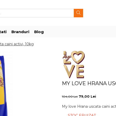
ati
Branduri
Blog
a caini activi, 10kg
MY LOVE HRANA USCA
79,00 Lei
104,00 Lei
My love Hrana uscata caini act
STOC EPUIZAT