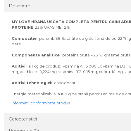
Descriere
MY LOVE HRANA USCATA COMPLETA PENTRU CAINI ADULT
PROTEINE
: 23% GRASIME: 12%
Compoziție
: porumb 38 %, tărâțe de grâu, făină de pui 22 %, g
bere.
Componente analitice
: proteină brută – 23 %, grăsime brută –
Aditivi
(la 1 kg de produs): vitamina A: 16 000 UI; vitamina D3: 1 
mg, acid folic : 0,224 mg, vitamina В12: 0,15 mg; cupru: 10 mg, zi
Aditivi tehnologici:
antioxidanti.
Energie metabolizabilă la 100 g de hrană pentru animale de comp
Informatii conformitate produs
Caracteristici
Review-uri
(0)