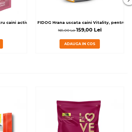
 caini activi, cu banane si miel, 0.15kg
FIDOG Hrana uscata caini Vitality, pentru cai
159,00 Lei
169,00 Lei
ADAUGA IN COS