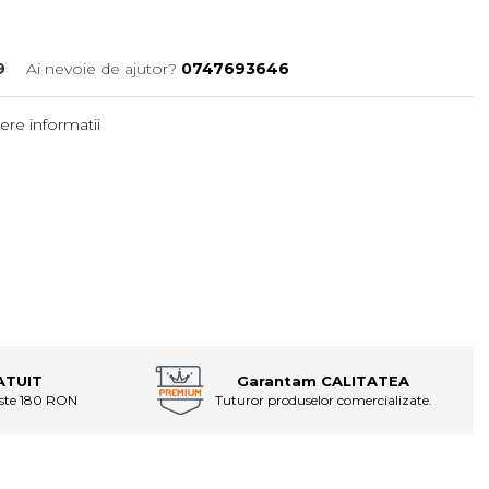
9
Ai nevoie de ajutor?
0747693646
ere informatii
ATUIT
Garantam CALITATEA
este 180 RON
Tuturor produselor comercializate.