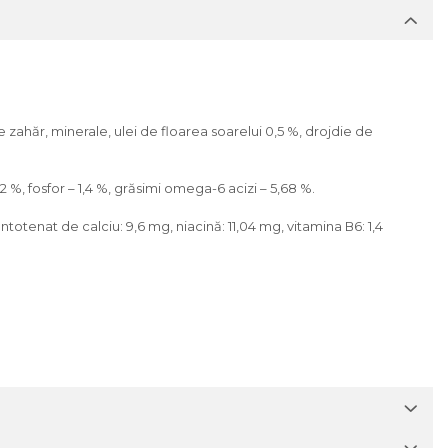
 zahăr, minerale, ulei de floarea soarelui 0,5 %, drojdie de
2 %, fosfor – 1,4 %, grăsimi omega-6 acizi – 5,68 %.
antotenat de calciu: 9,6 mg, niacină: 11,04 mg, vitamina В6: 1,4