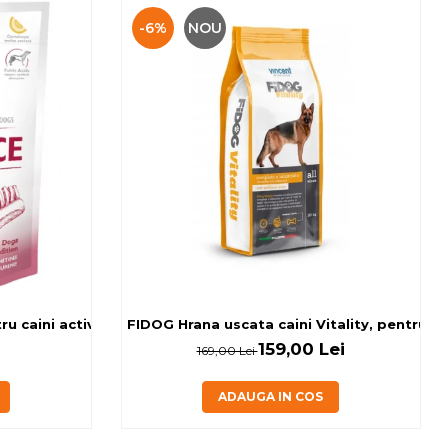
-6%
NOU
 caini activi, cu banane si miel, 0.15kg
FIDOG Hrana uscata caini Vitality, pentru cai
159,00 Lei
169,00 Lei
ADAUGA IN COS