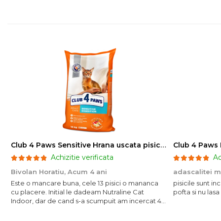
Club 4 Paws Sensitive Hrana uscata pisici adulte, 14kg
Achizitie verificata
Ac
Bivolan Horatiu,
Acum 4 ani
adascalitei 
Este o mancare buna, cele 13 pisici o mananca
pisicile sunt i
cu placere. Initial le dadeam Nutraline Cat
pofta si nu lasa
Indoor, dar de cand s-a scumpuit am incercat 4
paw si concept for Live pe care o evita, nu o
mananca cu placere. Eu sunt multumit si voi