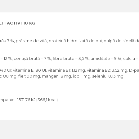
I ACTIVI 10 KG
râu 7 %, grăsime de vită, proteină hidrolizată de pui, pulpă de sfeclă de
 12 %, cenușă brută – 7 %, fibre brute – 3,5 %, umiditate – 9 %, calciu – 
040 UI; vitamina Е: 80 UI, vitamina В1: 1,12 mg, vitamina В2: 3,52 mg, D-p
nc: 80 mg, fier: 90 mg, mangan: 8 mg, iod: 1 mg, seleniu: 0,13 mg.
anie: 1531,76 kJ (366,1 kcal).