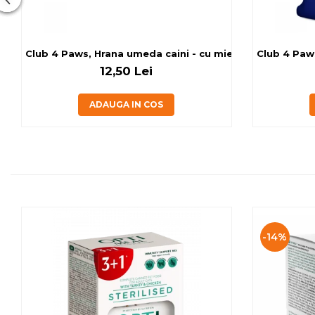
Club 4 Paws, Hrana umeda caini - cu miel, set 5+1, 6x80 
Club 4 Paws
12,50 Lei
ADAUGA IN COS
-14%