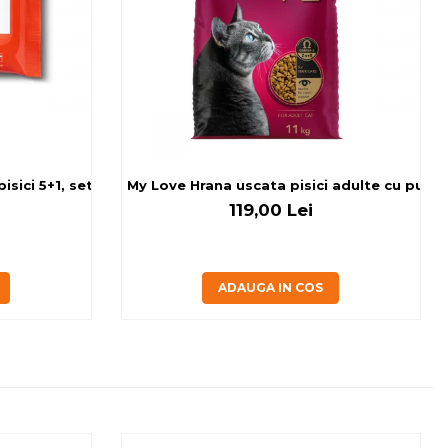
sici 5+1, set 6x80 g
My Love Hrana uscata pisici adulte cu pui, v
119,00 Lei
ADAUGA IN COS