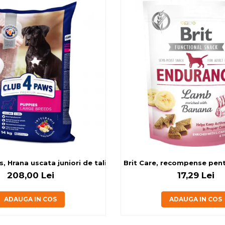
g
, Hrana uscata juniori de talie mare, cu pui, 14kg
Brit Care, recompense pentru
208,00 Lei
17,29 Lei
ADAUGA IN COS
ADAUGA IN COS