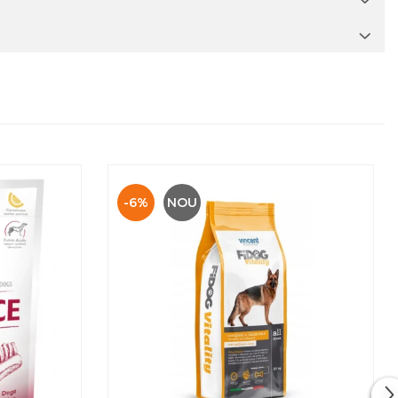
-6%
NOU