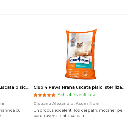
Club 4 Paws Sensitive Hrana uscata pisici adulte, 14kg
Club 4 Paws Hrana uscata pisici sterilizate, 14kg
Achizitie verificata
ni
Ciobanu Alexandra,
Acum 4 ani
o maninca cu
Un produs excelent. Toti cei patru motanei, pe
.
care-i avem, sunt incantati.