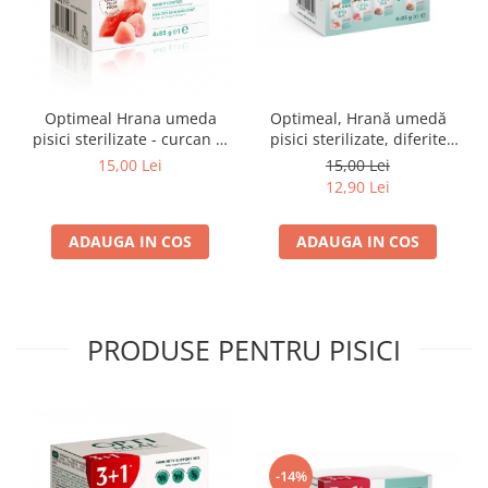
Optimeal Hrana umeda
Optimeal, Hrană umedă
pisici sterilizate - curcan si
pisici sterilizate, diferite
pui in sos, set 3+1,
arome, (3+1), 0.34kg
15,00 Lei
15,00 Lei
4*0,085kg
12,90 Lei
ADAUGA IN COS
ADAUGA IN COS
PRODUSE PENTRU PISICI
-14%