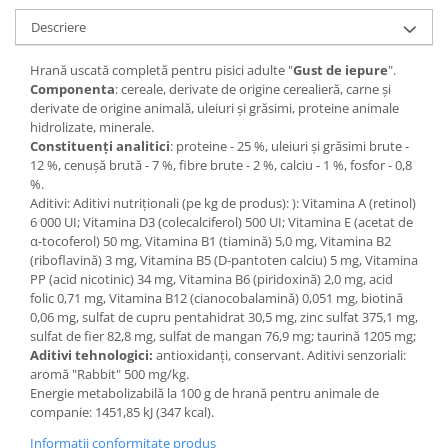
Descriere
Hrană uscată completă pentru pisici adulte "
Gust de iepure
".
Componenta
: cereale, derivate de origine cerealieră, carne și
derivate de origine animală, uleiuri și grăsimi, proteine animale
hidrolizate, minerale.
Constituenți analitici
: proteine - 25 %, uleiuri și grăsimi brute -
12 %, cenușă brută - 7 %, fibre brute - 2 %, calciu - 1 %, fosfor - 0,8
%.
Aditivi: Aditivi nutriționali (pe kg de produs): ): Vitamina A (retinol)
6 000 UI; Vitamina D3 (colecalciferol) 500 UI; Vitamina E (acetat de
α-tocoferol) 50 mg, Vitamina B1 (tiamină) 5,0 mg, Vitamina B2
(riboflavină) 3 mg, Vitamina B5 (D-pantoten calciu) 5 mg, Vitamina
PP (acid nicotinic) 34 mg, Vitamina B6 (piridoxină) 2,0 mg, acid
folic 0,71 mg, Vitamina B12 (cianocobalamină) 0,051 mg, biotină
0,06 mg, sulfat de cupru pentahidrat 30,5 mg, zinc sulfat 375,1 mg,
sulfat de fier 82,8 mg, sulfat de mangan 76,9 mg; taurină 1205 mg;
Aditivi tehnologici:
antioxidanți, conservant. Aditivi senzoriali:
aromă "Rabbit" 500 mg/kg.
Energie metabolizabilă la 100 g de hrană pentru animale de
companie: 1451,85 kJ (347 kcal).
Informatii conformitate produs