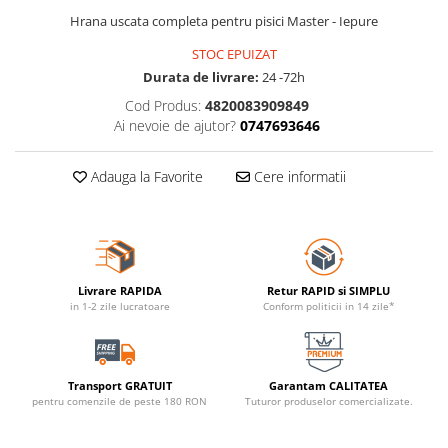
Hrana uscata completa pentru pisici Master - Iepure
STOC EPUIZAT
Durata de livrare:
24 -72h
Cod Produs:
4820083909849
Ai nevoie de ajutor?
0747693646
Adauga la Favorite
Cere informatii
Livrare RAPIDA
Retur RAPID si SIMPLU
in 1-2 zile lucratoare
Conform politicii in 14 zile*
Transport GRATUIT
Garantam CALITATEA
pentru comenzile de peste 180 RON
Tuturor produselor comercializate.