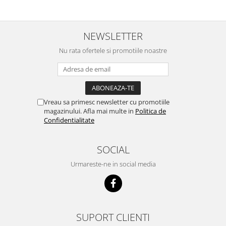
scumpuit am incercat 4 paw si
concept for Live pe care o evita,
nu o mananca cu placere. Eu
sunt multumit si voi continua cu
NEWSLETTER
acest brand...
Nu rata ofertele si promotiile noastre
Vreau sa primesc newsletter cu promotiile
magazinului. Afla mai multe in
Politica de
Confidentialitate
SOCIAL
Urmareste-ne in social media
SUPORT CLIENTI