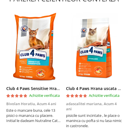
Club 4 Paws Sensitive Hrana uscata pisici adulte, 14kg
Club 4 Paws Hrana uscata pisici sterilizate, 2kg
Achizitie verificata
Achizitie verificata
Bivolan Horatiu,
Acum 4 ani
adascalitei mariana,
Acum 4
a
ani
a
Este o mancare buna, cele 13
pisici o mananca cu placere.
pisicile sunt incintate , le place o
p
Initial le dadeam Nutraline Cat
maninca cu pofta si nu lasa nimic
m
Indoor, dar de cand s-a
in castronele.
i