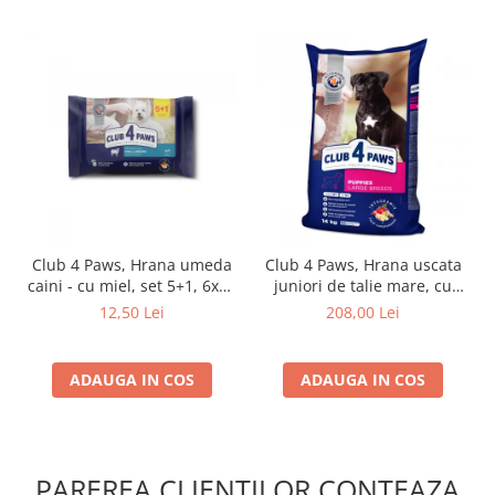
Club 4 Paws, Hrana umeda
Club 4 Paws, Hrana uscata
caini - cu miel, set 5+1, 6x80
juniori de talie mare, cu
g
pui, 14kg
12,50 Lei
208,00 Lei
ADAUGA IN COS
ADAUGA IN COS
PAREREA CLIENTILOR CONTEAZA