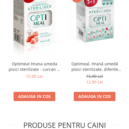
Optimeal Hrana umeda
Optimeal, Hrană umedă
pisici sterilizate - curcan si
pisici sterilizate, diferite
pui in sos, set 3+1,
arome, (3+1), 0.34kg
15,00 Lei
15,00 Lei
4*0,085kg
12,90 Lei
ADAUGA IN COS
ADAUGA IN COS
PRODUSE PENTRU CAINI