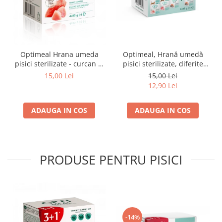
Optimeal Hrana umeda
Optimeal, Hrană umedă
pisici sterilizate - curcan si
pisici sterilizate, diferite
pui in sos, set 3+1,
arome, (3+1), 0.34kg
15,00 Lei
15,00 Lei
4*0,085kg
12,90 Lei
ADAUGA IN COS
ADAUGA IN COS
PRODUSE PENTRU PISICI
-14%