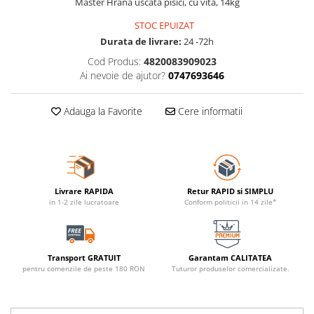
Master Hrana uscata pisici, cu vita, 14kg
STOC EPUIZAT
Durata de livrare:
24 -72h
Cod Produs:
4820083909023
Ai nevoie de ajutor?
0747693646
Adauga la Favorite
Cere informatii
Livrare RAPIDA
Retur RAPID si SIMPLU
in 1-2 zile lucratoare
Conform politicii in 14 zile*
Transport GRATUIT
Garantam CALITATEA
pentru comenzile de peste 180 RON
Tuturor produselor comercializate.