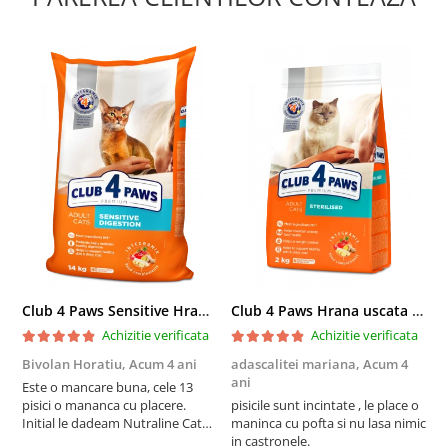
Club 4 Paws Sensitive Hrana uscata pisici adulte, 14kg
Club 4 Paws Hrana uscata pisici sterilizate, 2kg
Achizitie verificata
Achizitie verificata
Bivolan Horatiu,
Acum 4 ani
adascalitei mariana,
Acum 4
a
ani
a
Este o mancare buna, cele 13
pisici o mananca cu placere.
pisicile sunt incintate , le place o
p
Initial le dadeam Nutraline Cat
maninca cu pofta si nu lasa nimic
m
Indoor, dar de cand s-a
in castronele.
i