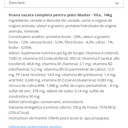
Descriere
Hrana uscata completa pentru pisici Master - Vita, 14kg
Ingrediente: cereale si derivate din cereale, carne si organe de
origine animala, uleiuri si grasimi, proteine hidrolizate de origine
animala, minerale.
Constituienti analitici: proteine brute - 20%, uleiuri si grasimi
brute - 12%, cenusa bruta - 5,5%, fibra bruta - 4,2%, calciu - 1%,
fosfor - 0,95%.
Aditivi: Suplimente nutritive (pe kg de furaje): Vitamina A (retinol):
7200 UI; vitamina D3 (colecalciferol): 500 UI; Vitamina E (acetat alfa
tocoferol): 49,8 mg, vitamina B1 (tiamina): 2,1 mg, vitamina B2
(riboflavina): 5,2 mg, vitamina B5 (D-pantotenat de calciu): 12,5
mg, PP (acid nicotinic): 14,9 mg, vitamina B6 (piridoxina): 1,4 mg,
acid folic: 0,249 mg, vitamina B12 (cianocobalamina): 0,083 mg,
clorura de colina 60%: 1,948 g, sulfat de cupru pentahidrat: , 8 mg,
sulfat de zinc: 378 mg, selenit de sodiu: 0,14 mg, sulfat de
condroitina 50 mg.
Aditivi tehnologici: conservanti, antioxidanti.
Valoarea energetica (continut caloric) 100 g de hrana: 1574,98 kJ
(376,47 kcal)
Instructiuni de hranire: Oferiti pisicii acces la apa proaspata.
Informatii conformitate produs