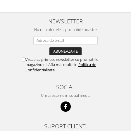
scumpuit am incercat 4 paw si
concept for Live pe care o evita,
nu o mananca cu placere. Eu
sunt multumit si voi continua cu
NEWSLETTER
acest brand...
Nu rata ofertele si promotiile noastre
Vreau sa primesc newsletter cu promotiile
magazinului. Afla mai multe in
Politica de
Confidentialitate
SOCIAL
Urmareste-ne in social media
SUPORT CLIENTI