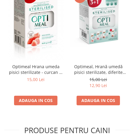
Optimeal Hrana umeda
Optimeal, Hrană umedă
pisici sterilizate - curcan si
pisici sterilizate, diferite
pui in sos, set 3+1,
arome, (3+1), 0.34kg
15,00 Lei
15,00 Lei
4*0,085kg
12,90 Lei
ADAUGA IN COS
ADAUGA IN COS
PRODUSE PENTRU CAINI