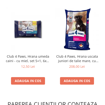
Club 4 Paws, Hrana umeda
Club 4 Paws, Hrana uscata
caini - cu miel, set 5+1, 6x80
juniori de talie mare, cu
g
pui, 14kg
12,50 Lei
208,00 Lei
ADAUGA IN COS
ADAUGA IN COS
PAREREA CLIENTILOR CONTEAZA