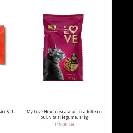
ici 5+1,
My Love Hrana uscata pisici adulte cu
Optimeal H
pui, vita si legume, 11kg
- curcan
119,00 Lei