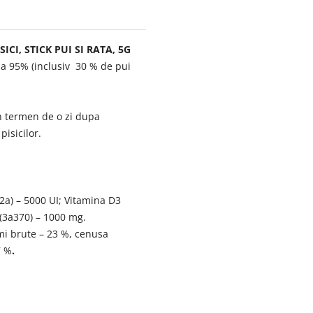
I, STICK PUI SI RATA, 5G
a 95% (inclusiv 30 % de pui
 in termen de o zi dupa
pisicilor.
.
2
а
) – 5000 UI; Vitamina D3
(3
а
370) – 1000 mg.
mi brute – 23 %, cenusa
7 %
.