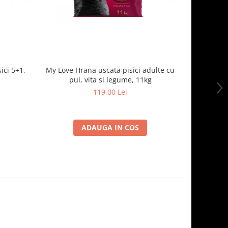
ici 5+1,
My Love Hrana uscata pisici adulte cu
Optimeal H
pui, vita si legume, 11kg
- curcan
119,00 Lei
ADAUGA IN COS