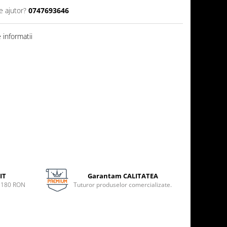
e ajutor?
0747693646
informatii
IT
Garantam CALITATEA
e 180 RON
Tuturor produselor comercializate.