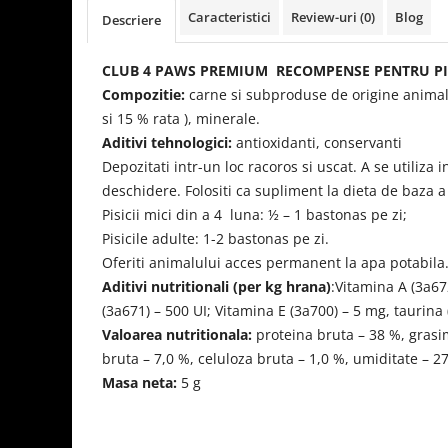
Caracteristici
Review-uri
(0)
Blog
Descriere
CLUB 4 PAWS PREMIUM RECOMPENSE PENTRU PISIC
Compozitie:
carne si subproduse de origine animal
si 15 % rata ), minerale.
Aditivi tehnologici:
antioxidanti, conservanti
Depozitati intr-un loc racoros si uscat. A se utiliza
deschidere. Folositi ca supliment la dieta de baza a 
Pisicii mici din a 4 luna: ½ – 1 bastonas pe zi;
Pisicile adulte: 1-2 bastonas pe zi.
Oferiti animalului acces permanent la apa potabila
Aditivi nutritionali (per kg hrana)
:Vitamina A (3
а
67
(3
а
671) – 500 UI; Vitamina E (3
а
700) – 5 mg, taurina 
Valoarea nutritionala:
proteina bruta – 38 %, grasi
bruta – 7,0 %, celuloza bruta – 1,0 %, umiditate – 2
Masa neta:
5 g