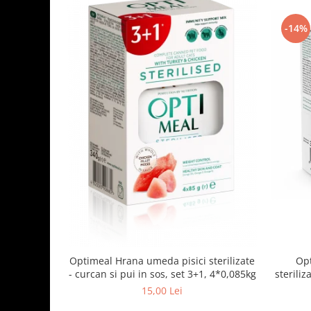
-14%
Optimeal Hrana umeda pisici sterilizate
Opt
- curcan si pui in sos, set 3+1, 4*0,085kg
steriliz
15,00 Lei