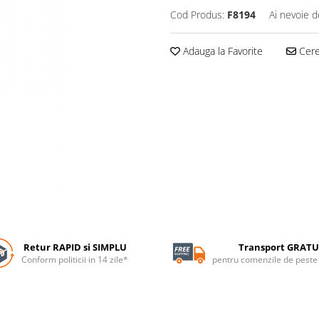
Cod Produs:
F8194
Ai nevoie d
Adauga la Favorite
Cere 
Retur RAPID si SIMPLU
Transport GRATU
Conform politicii in 14 zile*
pentru comenzile de pest