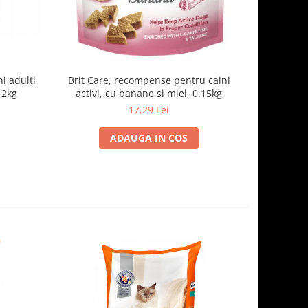
i adulti
Brit Care, recompense pentru caini
FIDOG H
 2kg
activi, cu banane si miel, 0.15kg
pe
17,29 Lei
1
ADAUGA IN COS