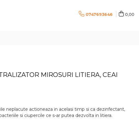
0747693646
0,00
RALIZATOR MIROSURI LITIERA, CEAI
ile neplacute actioneaza in acelasi timp si ca dezinfectant,
teriile si ciupercile ce s-ar putea dezvolta in litiera.