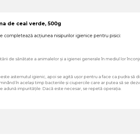
oma de ceai verde, 500g
 completează acțiunea nisipurilor igienice pentru pisici:
rii de sănătate a animalelor și a igienei generale în mediul lor încon
ste asternutul igienic, apoi se agită ușor pentru a face ca pudra să dis
iminând în același timp bacteriile și ciupercile care ar putea să se dezv
se adună impuritățile. Dacă este necesar, se repetă operația.