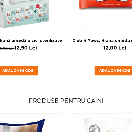
rilizate - curcan si pui in sos, set 3+1, 4*0,085kg
rană umedă pisici sterilizate, diferite arome, (3+1), 0.34kg
Club 4 Paws, Hrana umeda pi
12,90 Lei
12,00 Lei
15,00 Lei
ADAUGA IN COS
ADAUGA IN COS
PRODUSE PENTRU CAINI