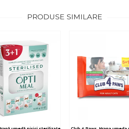
PRODUSE SIMILARE
rilizate - curcan si pui in sos, set 3+1, 4*0,085kg
rană umedă pisici sterilizate, diferite arome, (3+1), 0.34kg
Club 4 Paws, Hrana umeda pi