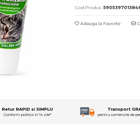
Cod Produs:
590539701384
Adauga la Favorite
C
Retur RAPID si SIMPLU
Transport GR
Conform politicii in 14 zile*
pentru comenzile de p