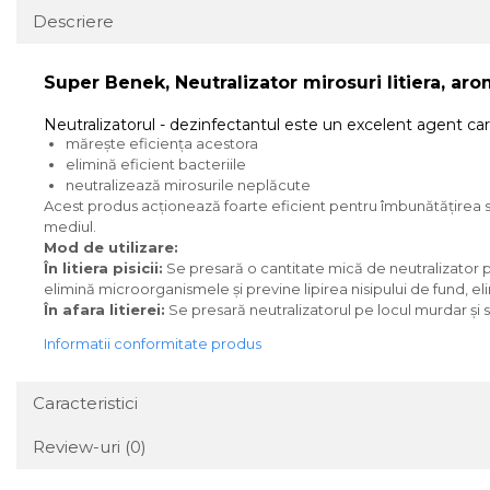
Descriere
Super Benek, Neutralizator mirosuri litiera, ar
Neutralizatorul - dezinfectantul este un excelent agent care
mărește eficiența acestora
elimină eficient bacteriile
neutralizează mirosurile neplăcute
Acest produs acționează foarte eficient pentru îmbunătățirea stă
mediul.
Mod de utilizare:
În litiera pisicii:
Se presară o cantitate mică de neutralizator pe
elimină microorganismele și previne lipirea nisipului de fund, el
În afara litierei:
Se presară neutralizatorul pe locul murdar și 
Informatii conformitate produs
Caracteristici
Review-uri
(0)