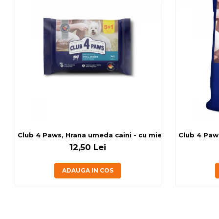
Club 4 Paws, Hrana umeda caini - cu miel, set 5+1, 6x80 
Club 4 Paws
12,50 Lei
ADAUGA IN COS