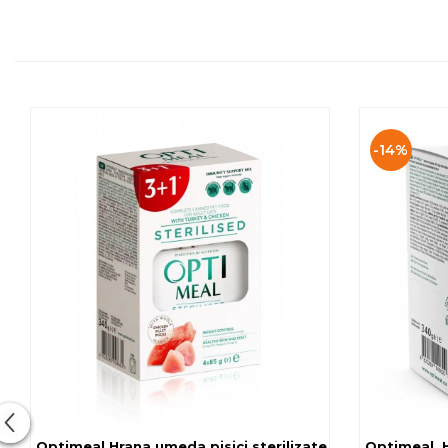
-14%
Optimeal Hrana umeda pisici ste
Optimeal, H