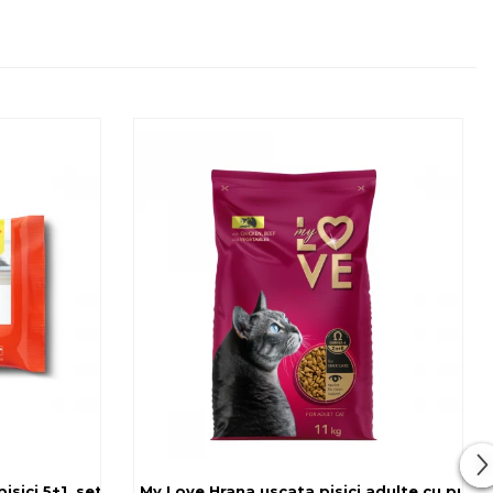
sici 5+1, set 6x80 g
My Love Hrana uscata pisici adulte cu pui, v