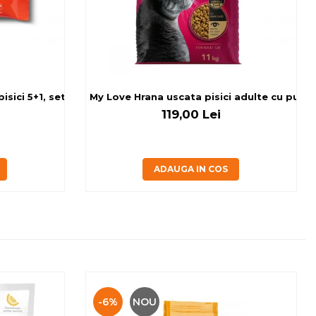
sici 5+1, set 6x80 g
My Love Hrana uscata pisici adulte cu pui, v
119,00 Lei
ADAUGA IN COS
-6%
NOU