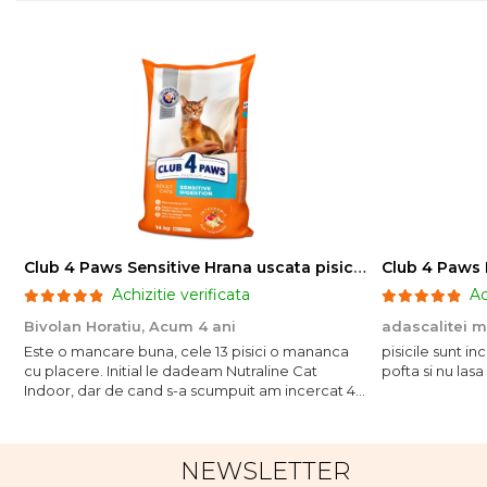
Club 4 Paws Sensitive Hrana uscata pisici adulte, 14kg
Achizitie verificata
Ac
Bivolan Horatiu,
Acum 4 ani
adascalitei 
Este o mancare buna, cele 13 pisici o mananca
pisicile sunt i
cu placere. Initial le dadeam Nutraline Cat
pofta si nu lasa
Indoor, dar de cand s-a scumpuit am incercat 4
paw si concept for Live pe care o evita, nu o
mananca cu placere. Eu sunt multumit si voi
continua cu acest brand...
NEWSLETTER