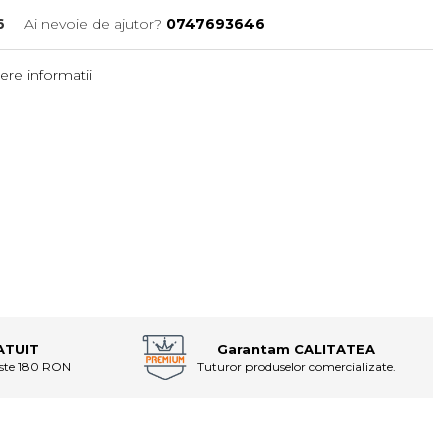
6
Ai nevoie de ajutor?
0747693646
ere informatii
ATUIT
Garantam CALITATEA
este 180 RON
Tuturor produselor comercializate.