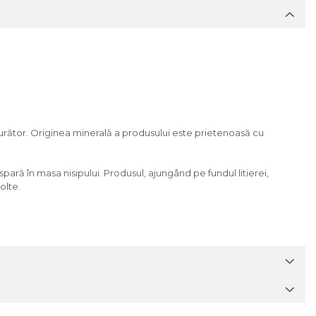
jurător. Originea minerală a produsului este prietenoasă cu
pară în masa nisipului. Produsul, ajungând pe fundul litierei,
olte.