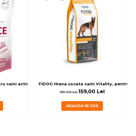
 caini activi, cu banane si miel, 0.15kg
FIDOG Hrana uscata caini Vitality, pentru cai
159,00 Lei
169,00 Lei
ADAUGA IN COS