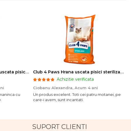
Club 4 Paws Sensitive Hrana uscata pisici adulte, 14kg
Club 4 Paws Hrana uscata pisici sterilizate, 14kg
Achizitie verificata
ni
Ciobanu Alexandra,
Acum 4 ani
o maninca cu
Un produs excelent. Toti cei patru motanei, pe
.
care-i avem, sunt incantati.
SUPORT CLIENTI