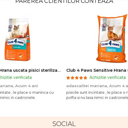
PAREREA CLIENTILOR CONTEAZA
Club 4 Paws Hrana uscata pisici sterilizate, 2kg
hizitie verificata
Achizitie verificata
mariana,
Acum 4 ani
adascalitei mariana,
Acum 4 a
ncintate , le place o maninca cu
pisicile sunt incintate , le place 
 nimic in castronele.
pofta si nu lasa nimic in castronele
SOCIAL