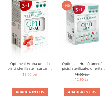
-14%
Optimeal Hrana umeda
Optimeal, Hrană umedă
pisici sterilizate - curcan si
pisici sterilizate, diferite
pui in sos, set 3+1,
arome, (3+1), 0.34kg
15,00 Lei
15,00 Lei
4*0,085kg
12,90 Lei
ADAUGA IN COS
ADAUGA IN COS