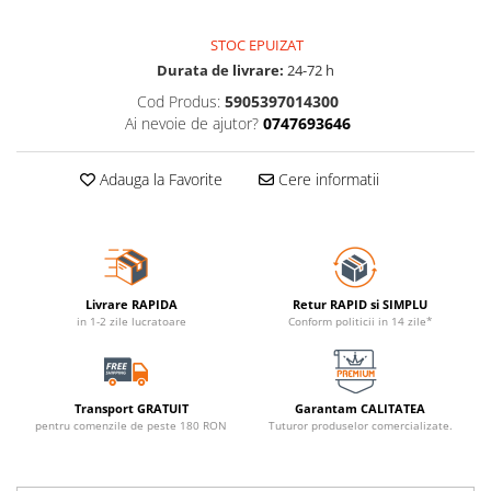
STOC EPUIZAT
Durata de livrare:
24-72 h
Cod Produs:
5905397014300
Ai nevoie de ajutor?
0747693646
Adauga la Favorite
Cere informatii
Livrare RAPIDA
Retur RAPID si SIMPLU
in 1-2 zile lucratoare
Conform politicii in 14 zile*
Transport GRATUIT
Garantam CALITATEA
pentru comenzile de peste 180 RON
Tuturor produselor comercializate.