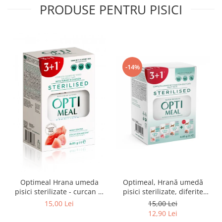
PRODUSE PENTRU PISICI
-14%
Optimeal Hrana umeda
Optimeal, Hrană umedă
pisici sterilizate - curcan si
pisici sterilizate, diferite
pui in sos, set 3+1,
arome, (3+1), 0.34kg
15,00 Lei
15,00 Lei
4*0,085kg
12,90 Lei