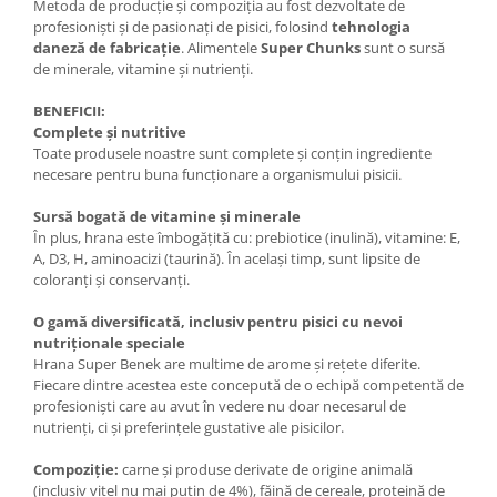
Metoda de producție și compoziția au fost dezvoltate de
profesioniști și de pasionați de pisici, folosind
tehnologia
daneză de fabricație
. Alimentele
Super Chunks
sunt o sursă
de minerale, vitamine și nutrienți.
BENEFICII:
Complete și nutritive
Toate produsele noastre sunt complete și conțin ingrediente
necesare pentru buna funcționare a organismului pisicii.
Sursă bogată de vitamine și minerale
În plus, hrana este îmbogățită cu: prebiotice (inulină), vitamine: E,
A, D3, H, aminoacizi (taurină). În același timp, sunt lipsite de
coloranți și conservanți.
O gamă diversificată, inclusiv pentru pisici cu nevoi
nutriționale speciale
Hrana Super Benek are multime de arome și rețete diferite.
Fiecare dintre acestea este concepută de o echipă competentă de
profesioniști care au avut în vedere nu doar necesarul de
nutrienți, ci și preferințele gustative ale pisicilor.
Compoziție:
carne și produse derivate de origine animală
(inclusiv vițel nu mai puțin de 4%), făină de cereale, proteină de