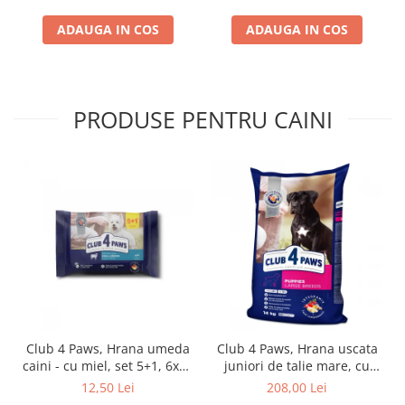
ADAUGA IN COS
ADAUGA IN COS
PRODUSE PENTRU CAINI
Club 4 Paws, Hrana umeda
Club 4 Paws, Hrana uscata
caini - cu miel, set 5+1, 6x80
juniori de talie mare, cu
g
pui, 14kg
12,50 Lei
208,00 Lei