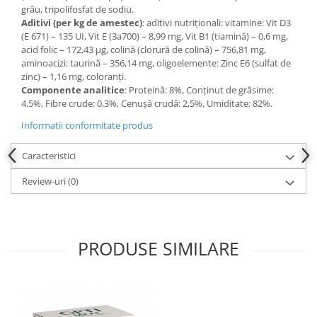
grâu, tripolifosfat de sodiu.
Aditivi (per kg de amestec)
: aditivi nutriționali: vitamine: Vit D3
(E 671) – 135 UI, Vit E (3a700) – 8,99 mg, Vit B1 (tiamină) – 0,6 mg,
acid folic – 172,43 μg, colină (clorură de colină) – 756,81 mg,
aminoacizi: taurină – 356,14 mg, oligoelemente: Zinc E6 (sulfat de
zinc) – 1,16 mg, coloranți.
Componente analitice
: Proteină: 8%, Conținut de grăsime:
4,5%, Fibre crude: 0,3%, Cenușă crudă: 2,5%, Umiditate: 82%.
Informatii conformitate produs
Caracteristici
Review-uri
(0)
PRODUSE SIMILARE