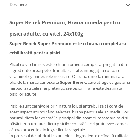
Descriere
Super Benek Premium, Hrana umeda pentru
pisici adulte, cu vitel, 24x100g
Super Benek Super Premium este o hrană completă și
echilibrată pentru pisici.
Plicul cu vitel în sos este o hrană umedă completă, pregătită din
ingrediente proaspete de înaltă calitate, îmbogățită cu toate
vitaminele și mineralele necesare. O hrană umedă minunată la
plic, de la marca cunoscută
Super Benek
, care atrage cu gustul și
mirosul său cele mai pretențioase pisici. Hrana este destinată
pisicilor adulte.
Pisicile sunt carnivore prin natura lor, și ar trebui să ții cont de
acest aspect atunci când selectezi hrana pentru ele. În mediul lor
natural, dieta lor constă în principal din șoareci, rozătoare mici și
păsări. Prin urmare, dieta pisicilor constă în cel puțin 85% carne și
câteva procente din ingrediente vegetale.
În procesul de fabricație s-au folosit ingrediente de înaltă calitate.