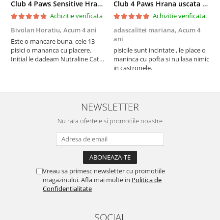
Club 4 Paws Sensitive Hrana uscata pisici adulte, 14kg
Club 4 Paws Hrana uscata pisici sterilizate, 2kg
Achizitie verificata
Achizitie verificata
Bivolan Horatiu,
Acum 4 ani
adascalitei mariana,
Acum 4
a
ani
a
Este o mancare buna, cele 13
pisici o mananca cu placere.
pisicile sunt incintate , le place o
p
Initial le dadeam Nutraline Cat
maninca cu pofta si nu lasa nimic
m
Indoor, dar de cand s-a
in castronele.
i
scumpuit am incercat 4 paw si
concept for Live pe care o evita,
nu o mananca cu placere. Eu
sunt multumit si voi continua cu
NEWSLETTER
acest brand...
Nu rata ofertele si promotiile noastre
Vreau sa primesc newsletter cu promotiile
magazinului. Afla mai multe in
Politica de
Confidentialitate
SOCIAL