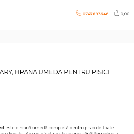
0747693646
0,00
ARY, HRANA UMEDA PENTRU PISICI
ed
este o hrană umedă completă pentru pisici de toate
ne digestia. Are un efect pozitiv asupra sănătății pielii și a