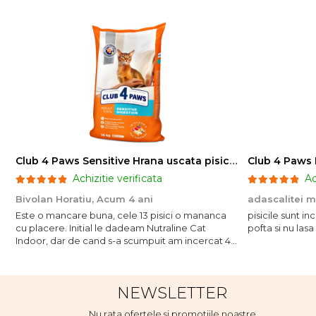
Club 4 Paws Sensitive Hrana uscata pisici adulte, 14kg
Achizitie verificata
Ac
Bivolan Horatiu,
Acum 4 ani
adascalitei 
Este o mancare buna, cele 13 pisici o mananca
pisicile sunt i
cu placere. Initial le dadeam Nutraline Cat
pofta si nu lasa
Indoor, dar de cand s-a scumpuit am incercat 4
paw si concept for Live pe care o evita, nu o
mananca cu placere. Eu sunt multumit si voi
continua cu acest brand...
NEWSLETTER
Nu rata ofertele si promotiile noastre