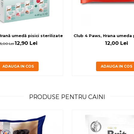
rilizate - curcan si pui in sos, set 3+1, 4*0,085kg
rană umedă pisici sterilizate, diferite arome, (3+1), 0.34kg
Club 4 Paws, Hrana umeda pi
12,90 Lei
12,00 Lei
15,00 Lei
ADAUGA IN COS
ADAUGA IN COS
PRODUSE PENTRU CAINI