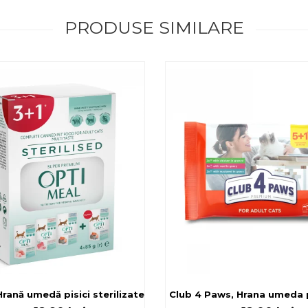
PRODUSE SIMILARE
rilizate - curcan si pui in sos, set 3+1, 4*0,085kg
rană umedă pisici sterilizate, diferite arome, (3+1), 0.34kg
Club 4 Paws, Hrana umeda pi