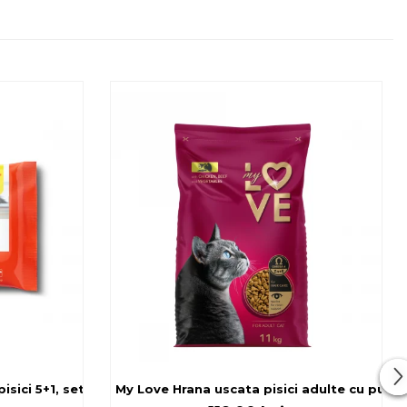
sici 5+1, set 6x80 g
My Love Hrana uscata pisici adulte cu pui, v