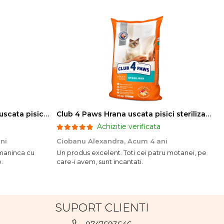
Club 4 Paws Sensitive Hrana uscata pisici adulte, 14kg
Club 4 Paws Hrana uscata pisici sterilizate, 14kg
Achizitie verificata
ni
Ciobanu Alexandra,
Acum 4 ani
o maninca cu
Un produs excelent. Toti cei patru motanei, pe
.
care-i avem, sunt incantati.
SUPORT CLIENTI