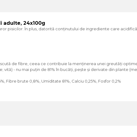
i adulte, 24x100g
isicilor. În plus, datorită conținutului de ingrediente care acidifică ur
tă de fibre, ceea ce contribuie la menținerea unei greutăți optime și 
 vită) - nu mai puțin de 81% în bucăți, pește și derivate din plante (m
%, Fibre brute 0,8%, Umiditate 81%, Calciu 0,25%, Fosfor 0,2%