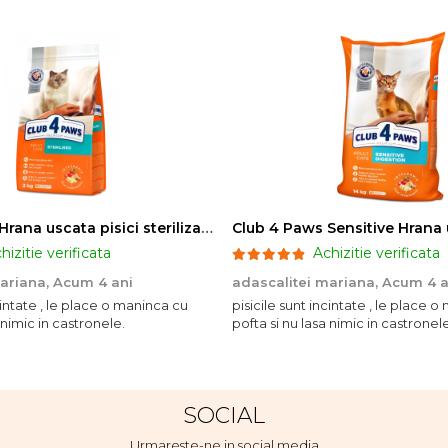
Club 4 Paws Hrana uscata pisici sterilizate, 2kg
hizitie verificata
Achizitie verificata
mariana,
Acum 4 ani
adascalitei mariana,
Acum 4 a
ncintate , le place o maninca cu
pisicile sunt incintate , le place 
 nimic in castronele.
pofta si nu lasa nimic in castronele
SOCIAL
Urmareste-ne in social media