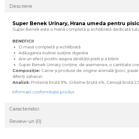
Descriere
Super Benek Urinary, Hrana umeda pentru pisic
Super Benek este o hrană completă și echilibrată dedicată tuturor p
BENEFICII
O masă completă și echilibrată
Adăugarea inulinei susține digestia
Are un efect pozitiv asupra sănătății pielii și a blănii
Super Benek Urinary conține, de asemenea, o cantitate crescu
Compoziție:
Carne și produse de origine animală (porc; pasăre;
diferiți zaharuri.
Analiză:
Proteină brută 9%, Grăsime brută 4%, Cenușă brută 2,5
Informatii conformitate produs
Caracteristici
Review-uri
(0)