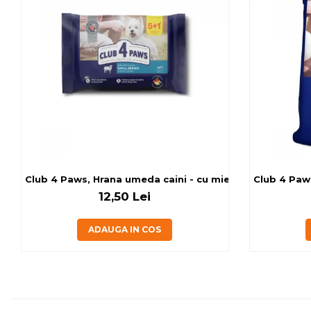
Club 4 Paws, Hrana umeda caini - cu miel, set 5+1, 6x80 
Club 4 Paws
12,50 Lei
ADAUGA IN COS