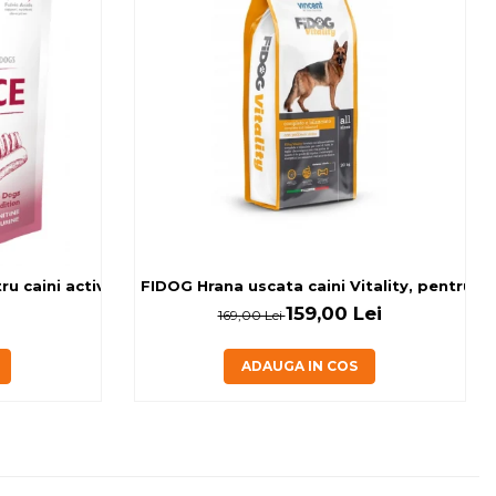
 caini activi, cu banane si miel, 0.15kg
FIDOG Hrana uscata caini Vitality, pentru cai
159,00 Lei
169,00 Lei
ADAUGA IN COS