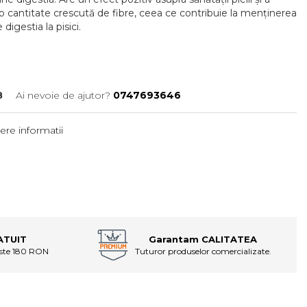
o cantitate crescută de fibre, ceea ce contribuie la menținerea
digestia la pisici.
8
Ai nevoie de ajutor?
0747693646
ere informatii
ATUIT
Garantam CALITATEA
este 180 RON
Tuturor produselor comercializate.