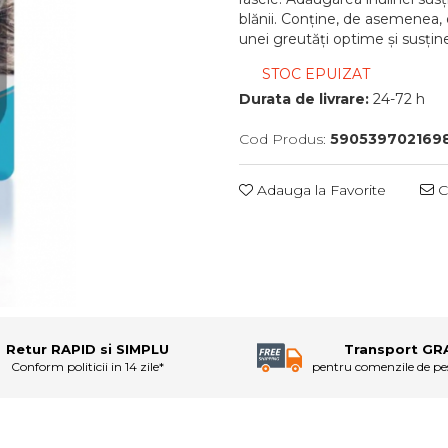
blănii. Conține, de asemenea, 
unei greutăți optime și susține 
STOC EPUIZAT
Durata de livrare:
24-72 h
Cod Produs:
590539702169
Adauga la Favorite
C
Retur RAPID si SIMPLU
Transport GR
Conform politicii in 14 zile*
pentru comenzile de p