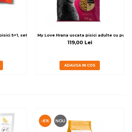
sici 5+1, set 6x80 g
My Love Hrana uscata pisici adulte cu pui, v
119,00 Lei
ADAUGA IN COS
-6%
NOU