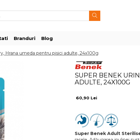
ati
Branduri
Blog
y, Hrana umeda pentru pisici adulte, 24x100g
SUPER BENEK URIN
ADULTE, 24X100G
60,90 Lei
Super Benek Adult Sterilis
rasele. Adăugarea inulinei susți