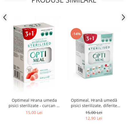
-14%
Optimeal Hrana umeda
Optimeal, Hrană umedă
pisici sterilizate - curcan si
pisici sterilizate, diferite
pui in sos, set 3+1,
arome, (3+1), 0.34kg
15,00 Lei
15,00 Lei
4*0,085kg
12,90 Lei