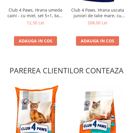
Club 4 Paws, Hrana umeda
Club 4 Paws, Hrana uscata
caini - cu miel, set 5+1, 6x80
juniori de talie mare, cu
g
pui, 14kg
12,50 Lei
208,00 Lei
ADAUGA IN COS
ADAUGA IN COS
PAREREA CLIENTILOR CONTEAZA