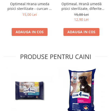
Optimeal Hrana umeda
Optimeal, Hrană umedă
pisici sterilizate - curcan si
pisici sterilizate, diferite
pui in sos, set 3+1,
arome, (3+1), 0.34kg
15,00 Lei
15,00 Lei
4*0,085kg
12,90 Lei
ADAUGA IN COS
ADAUGA IN COS
PRODUSE PENTRU CAINI