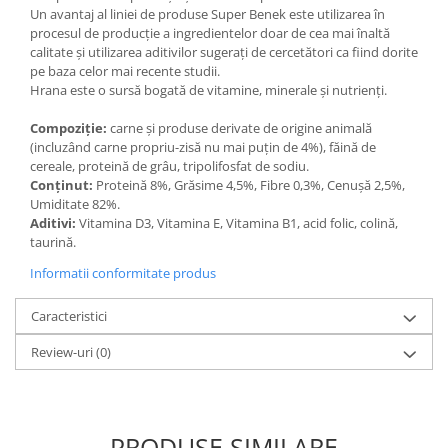
Un avantaj al liniei de produse Super Benek este utilizarea în
procesul de producție a ingredientelor doar de cea mai înaltă
calitate și utilizarea aditivilor sugerați de cercetători ca fiind dorite
pe baza celor mai recente studii.
Hrana este o sursă bogată de vitamine, minerale și nutrienți.
Compoziție:
carne și produse derivate de origine animală
(incluzând carne propriu-zisă nu mai puțin de 4%), făină de
cereale, proteină de grâu, tripolifosfat de sodiu.
Conținut:
Proteină 8%, Grăsime 4,5%, Fibre 0,3%, Cenușă 2,5%,
Umiditate 82%.
Aditivi:
Vitamina D3, Vitamina E, Vitamina B1, acid folic, colină,
taurină.
Informatii conformitate produs
Caracteristici
Review-uri
(0)
PRODUSE SIMILARE