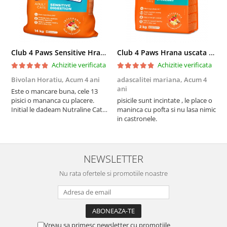
Club 4 Paws Sensitive Hrana uscata pisici adulte, 14kg
Club 4 Paws Hrana uscata pisici sterilizate, 2kg
Achizitie verificata
Achizitie verificata
Bivolan Horatiu,
Acum 4 ani
adascalitei mariana,
Acum 4
a
ani
a
Este o mancare buna, cele 13
pisici o mananca cu placere.
pisicile sunt incintate , le place o
p
Initial le dadeam Nutraline Cat
maninca cu pofta si nu lasa nimic
m
Indoor, dar de cand s-a
in castronele.
i
scumpuit am incercat 4 paw si
concept for Live pe care o evita,
nu o mananca cu placere. Eu
sunt multumit si voi continua cu
NEWSLETTER
acest brand...
Nu rata ofertele si promotiile noastre
Vreau sa primesc newsletter cu promotiile