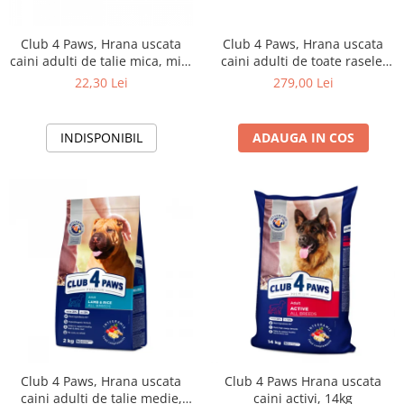
Club 4 Paws, Hrana uscata
Club 4 Paws, Hrana uscata
caini adulti de talie mica, miel
caini adulti de toate rasele,
si orez 0,9 kg
formula hipoalergenica, miel
22,30 Lei
279,00 Lei
si orez, 14kg
INDISPONIBIL
ADAUGA IN COS
Club 4 Paws, Hrana uscata
Club 4 Paws Hrana uscata
caini adulti de talie medie,
caini activi, 14kg