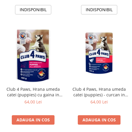
INDISPONIBIL
INDISPONIBIL
Club 4 Paws, Hrana umeda
Club 4 Paws, Hrana umeda
catei (puppies) cu gaina in
catei (puppies) - curcan in
jeleu, set 24x100g
sos, set 24*100g
64,00 Lei
64,00 Lei
ADAUGA IN COS
ADAUGA IN COS