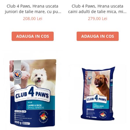
Club 4 Paws, Hrana uscata
Club 4 Paws, Hrana uscata
juniori de talie mare, cu pui,
caini adulti de talie mica, miel
14kg
si orez, 14kg
208,00 Lei
279,00 Lei
ADAUGA IN COS
ADAUGA IN COS