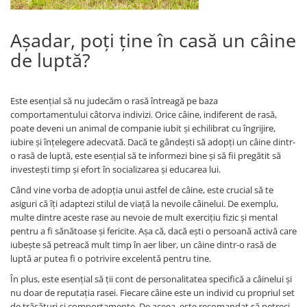
Așadar, poți ține în casă un câine
de luptă?
Este esențial să nu judecăm o rasă întreagă pe baza
comportamentului câtorva indivizi. Orice câine, indiferent de rasă,
poate deveni un animal de companie iubit și echilibrat cu îngrijire,
iubire și înțelegere adecvată. Dacă te gândești să adopți un câine dintr-
o rasă de luptă, este esențial să te informezi bine și să fii pregătit să
investești timp și efort în socializarea și educarea lui.
Când vine vorba de adopția unui astfel de câine, este crucial să te
asiguri că îți adaptezi stilul de viață la nevoile câinelui. De exemplu,
multe dintre aceste rase au nevoie de mult exercițiu fizic și mental
pentru a fi sănătoase și fericite. Așa că, dacă ești o persoană activă care
iubește să petreacă mult timp în aer liber, un câine dintr-o rasă de
luptă ar putea fi o potrivire excelentă pentru tine.
În plus, este esențial să ții cont de personalitatea specifică a câinelui și
nu doar de reputația rasei. Fiecare câine este un individ cu propriul set
de trăsături și comportamente. De aceea, este recomandat să petreci