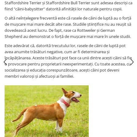
Staffordshire Terrier și Staffordshire Bull Terrier sunt adesea descriși ca
fiind "câini-babysitter" datorită afinității lor naturale pentru copii.
O altă neînțelegere frecventă este că rasele de câini de luptă au o forță
de mușcare mai mare decât alte rase. Studiile științifice nu au reușit să
dovedească acest lucru. De fapt, rase ca Rottweiler și German
Shepherd au demonstrat o forță de mușcare mai mare în unele studii.
Este adevărat că, datorită trecutului lor, rasele de câini de luptă pot
avea anumite trăsături negative, cum ar fi determinarea și
încăpățânarea. Aceste trăsături pot face ca unii dintre acești câini să fie
o provocare pentru proprietarii neexperimentați. Cu toate acestea, cu
socializarea și educația corespunzătoare, acești câini pot deveni
membri valoroși și afectuoși ai familiei.