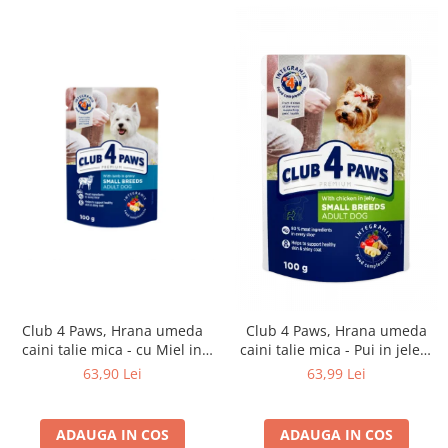
Club 4 Paws, Hrana umeda
Club 4 Paws, Hrana umeda
caini talie mica - cu Miel in
caini talie mica - Pui in jeleu,
sos, set 24*100g
set 24x100g
63,90 Lei
63,99 Lei
ADAUGA IN COS
ADAUGA IN COS