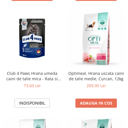
Club 4 Paws Hrana umeda
Optimeal, Hrana uscata caini
caini de talie mica - Rata si
de talie medie, Curcan, 12kg
curcan, set 24*100g
73,60 Lei
269,00 Lei
INDISPONIBIL
ADAUGA IN COS