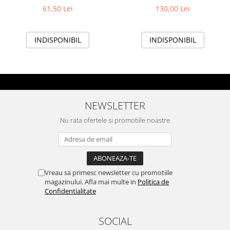
Rata si legume, 1,5 kg
continut ridicat de miel, 4kg
61,50 Lei
130,00 Lei
INDISPONIBIL
INDISPONIBIL
NEWSLETTER
Nu rata ofertele si promotiile noastre
Vreau sa primesc newsletter cu promotiile
magazinului. Afla mai multe in
Politica de
Confidentialitate
SOCIAL