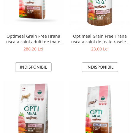
Optimeal Grain Free Hrana
Optimeal Grain Free Hrana
uscata caini adulti de toate
uscata caini de toate rasele -
rasele - Curcan si legume,
Curcan si legume, 650g
286,20 Lei
23,00 Lei
10kg
INDISPONIBIL
INDISPONIBIL