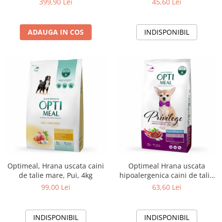
399,90 Lei
45,60 Lei
ADAUGA IN COS
INDISPONIBIL
Optimeal, Hrana uscata caini
Optimeal Hrana uscata
de talie mare, Pui, 4kg
hipoalergenica caini de talie
mica - Miel si orez, 1,5kg
99,00 Lei
63,60 Lei
INDISPONIBIL
INDISPONIBIL