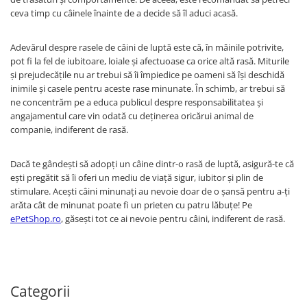
ceva timp cu câinele înainte de a decide să îl aduci acasă.
Adevărul despre rasele de câini de luptă este că, în mâinile potrivite,
pot fi la fel de iubitoare, loiale și afectuoase ca orice altă rasă. Miturile
și prejudecățile nu ar trebui să îi împiedice pe oameni să își deschidă
inimile și casele pentru aceste rase minunate. În schimb, ar trebui să
ne concentrăm pe a educa publicul despre responsabilitatea și
angajamentul care vin odată cu deținerea oricărui animal de
companie, indiferent de rasă.
Dacă te gândești să adopți un câine dintr-o rasă de luptă, asigură-te că
ești pregătit să îi oferi un mediu de viață sigur, iubitor și plin de
stimulare. Acești câini minunați au nevoie doar de o șansă pentru a-ți
arăta cât de minunat poate fi un prieten cu patru lăbuțe! Pe
ePetShop.ro
, găsești tot ce ai nevoie pentru câini, indiferent de rasă.
Categorii