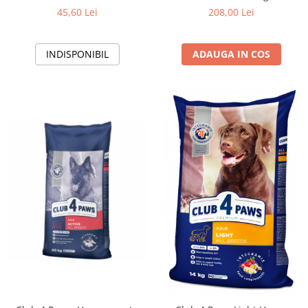
miel si orez, 2kg
45,60 Lei
208,00 Lei
INDISPONIBIL
ADAUGA IN COS