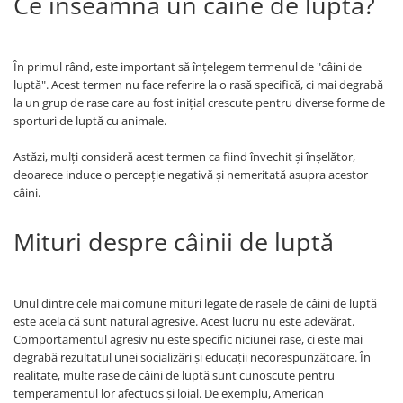
Ce înseamnă un câine de luptă?
În primul rând, este important să înțelegem termenul de "câini de
luptă". Acest termen nu face referire la o rasă specifică, ci mai degrabă
la un grup de rase care au fost inițial crescute pentru diverse forme de
sporturi de luptă cu animale.
Astăzi, mulți consideră acest termen ca fiind învechit și înșelător,
deoarece induce o percepție negativă și nemeritată asupra acestor
câini.
Mituri despre câinii de luptă
Unul dintre cele mai comune mituri legate de rasele de câini de luptă
este acela că sunt natural agresive. Acest lucru nu este adevărat.
Comportamentul agresiv nu este specific niciunei rase, ci este mai
degrabă rezultatul unei socializări și educații necorespunzătoare. În
realitate, multe rase de câini de luptă sunt cunoscute pentru
temperamentul lor afectuos și loial. De exemplu, American