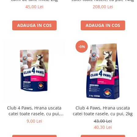
45,00 Lei
208,00 Lei
ADAUGA IN COS
ADAUGA IN COS
-6%
Club 4 Paws, Hrana uscata
Club 4 Paws, Hrana uscata
catei toate rasele, cu pui,
catei toate rasele, cu pui, 2kg
400g
9,00 Lei
43,00 Lei
40,30 Lei