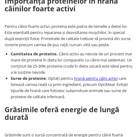
Importanța proteinelor în hrana
câinilor foarte activi
Pentru câinii foarte activi, proteina este piatra de temelie a dietei lor.
Este esențială pentru repararea și dezvoltarea mușchilor, în special
după exerciții fizice. Proteinele de calitate trebuie să provină din surse
corecte precum carnea de pui, rață, curcan, vită sau pește.
Cantitatea de proteine.
Câinii activi au nevoie de un procent mai
mare de proteine în dieta lor comparativ cu câinii mai sedentari. Un
conținut de 25-30% proteine crude în dieta uscată este ideal pentru
a le susține nevoile.
Surse de proteine.
Optați pentru
hrană pentru câini activi
care
listează carnea reală ca prim ingredient, precum OptiMeal. Evitați
tipurile de hrană care folosesc subproduse animale sau surse de
proteine de calitate inferioară.
Grăsimile oferă energie de lungă
durată
Grăsimile sunt o sursă concentrată de energie pentru câinii foarte