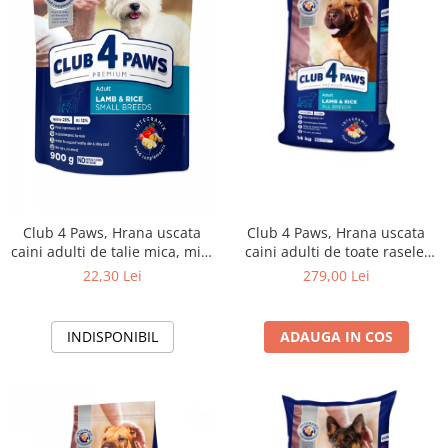
Club 4 Paws, Hrana uscata
Club 4 Paws, Hrana uscata
caini adulti de talie mica, miel
caini adulti de toate rasele,
si orez 0,9 kg
formula hipoalergenica, miel
22,30 Lei
279,00 Lei
si orez, 14kg
INDISPONIBIL
ADAUGA IN COS