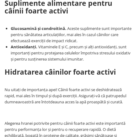
Suplimente alimentare pentru
câinii foarte activi
Glucosamină și condroitină.
Aceste suplimente sunt importante
pentru sănătatea articulațiilor, mai ales în cazul câinilor care
efectuează exerciții de impact ridicat.
Antioxidanți.
Vitaminele E și C, precum și alți antioxidanți, sunt
importanți pentru protejarea celulelor împotriva stresului oxidativ
și pentru susținerea sistemului imunitar.
Hidratarea câinilor foarte activi
Nu uitați de importanța apei! Câinii foarte activi se deshidratează
rapid, mai ales în timpul și după exerciții. Asigurați-vă că patrupedul
dumneavoastră are întotdeauna acces la apă proaspătă și curată.
Alegerea hranei potrivite pentru câinii foarte activi este importantă
pentru performanța lor și pentru o recuperare rapidă. O dietă
echilibrată, bogată în proteine de calitate, grăsimi sănătoase și