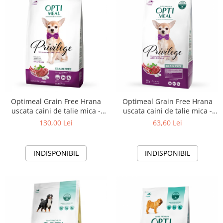
Optimeal Grain Free Hrana
Optimeal Grain Free Hrana
uscata caini de talie mica -
uscata caini de talie mica -
continut ridicat de miel, 4kg
continut ridicat de miel 1,5 kg
130,00 Lei
63,60 Lei
INDISPONIBIL
INDISPONIBIL