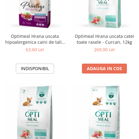
Optimeal Hrana uscata
Optimeal Hrana uscata catei
hipoalergenica caini de talie
toate rasele - Curcan, 12kg
mica - Miel si orez, 1,5kg
63,60 Lei
269,00 Lei
INDISPONIBIL
ADAUGA IN COS