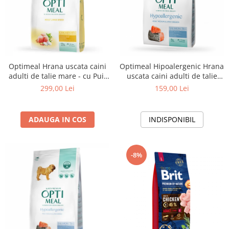
Optimeal Hrana uscata caini
Optimeal Hipoalergenic Hrana
adulti de talie mare - cu Pui,
uscata caini adulti de talie
12kg
medie si mare - cu somon,
299,00 Lei
159,00 Lei
4kg
ADAUGA IN COS
INDISPONIBIL
-8%