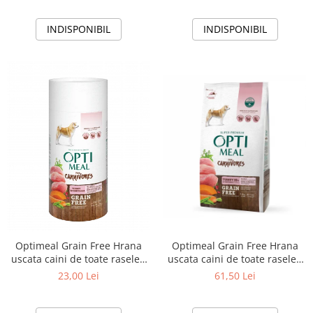
INDISPONIBIL
INDISPONIBIL
Optimeal Grain Free Hrana
Optimeal Grain Free Hrana
uscata caini de toate rasele -
uscata caini de toate rasele -
Curcan si legume, 1,5kg
Curcan si legume, 650g
61,50 Lei
23,00 Lei