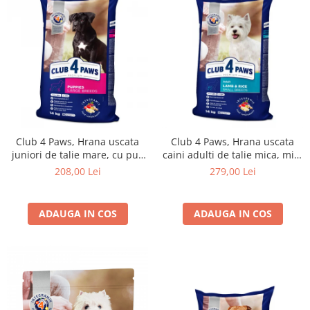
Club 4 Paws, Hrana uscata
Club 4 Paws, Hrana uscata
juniori de talie mare, cu pui,
caini adulti de talie mica, miel
14kg
si orez, 14kg
208,00 Lei
279,00 Lei
ADAUGA IN COS
ADAUGA IN COS