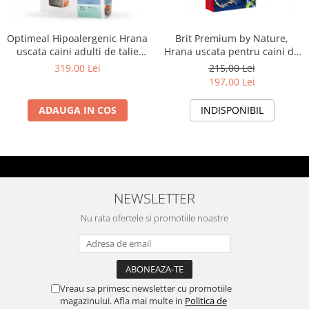
Optimeal Hipoalergenic Hrana
Brit Premium by Nature,
uscata caini adulti de talie
Hrana uscata pentru caini de
medie si mare - cu somon,
talie mare, Adult L 15 kg
319,00 Lei
215,00 Lei
12kg
197,00 Lei
ADAUGA IN COS
INDISPONIBIL
NEWSLETTER
Nu rata ofertele si promotiile noastre
Vreau sa primesc newsletter cu promotiile
magazinului. Afla mai multe in
Politica de