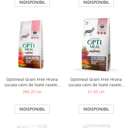
INDISPONIBIL
INDISPONIBIL
Optimeal Grain Free Hrana
Optimeal Grain Free Hrana
uscata caini de toate rasele -
uscata caini de toate rasele -
Rata si legume, 10kg
Rata si legume, 1,5 kg
286,20 Lei
61,50 Lei
INDISPONIBIL
INDISPONIBIL