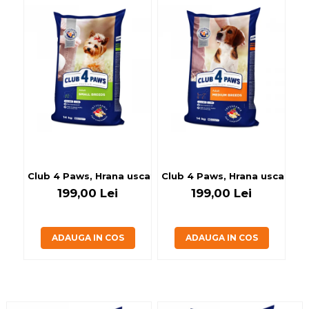
Club 4 Paws, Hrana uscata caini de talie mica, 14kg
Club 4 Paws, Hrana uscata ca
Cl
199,00 Lei
199,00 Lei
ADAUGA IN COS
ADAUGA IN COS