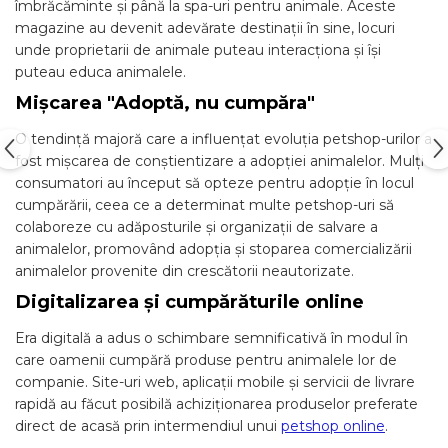
îmbrăcăminte și până la spa-uri pentru animale. Aceste
magazine au devenit adevărate destinații în sine, locuri
unde proprietarii de animale puteau interacționa și își
puteau educa animalele.
Mișcarea "Adoptă, nu cumpăra"
O tendință majoră care a influențat evoluția petshop-urilor a
fost mișcarea de conștientizare a adopției animalelor. Mulți
consumatori au început să opteze pentru adopție în locul
cumpărării, ceea ce a determinat multe petshop-uri să
colaboreze cu adăposturile și organizații de salvare a
animalelor, promovând adopția și stoparea comercializării
animalelor provenite din crescătorii neautorizate.
Digitalizarea și cumpărăturile online
Era digitală a adus o schimbare semnificativă în modul în
care oamenii cumpără produse pentru animalele lor de
companie. Site-uri web, aplicații mobile și servicii de livrare
rapidă au făcut posibilă achiziționarea produselor preferate
direct de acasă prin intermendiul unui
petshop online
.