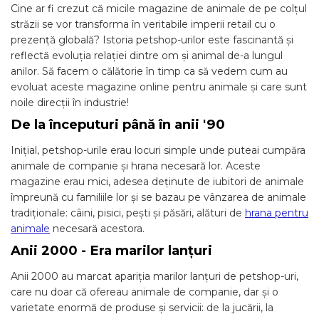
Cine ar fi crezut că micile magazine de animale de pe colțul
străzii se vor transforma în veritabile imperii retail cu o
prezență globală? Istoria petshop-urilor este fascinantă și
reflectă evoluția relației dintre om și animal de-a lungul
anilor. Să facem o călătorie în timp ca să vedem cum au
evoluat aceste magazine online pentru animale și care sunt
noile direcții în industrie!
De la începuturi până în anii '90
Inițial, petshop-urile erau locuri simple unde puteai cumpăra
animale de companie și hrana necesară lor. Aceste
magazine erau mici, adesea deținute de iubitori de animale
împreună cu familiile lor și se bazau pe vânzarea de animale
tradiționale: câini, pisici, pești și păsări, alături de
hrana pentru
animale
necesară acestora.
Anii 2000 - Era marilor lanțuri
Anii 2000 au marcat apariția marilor lanțuri de petshop-uri,
care nu doar că ofereau animale de companie, dar și o
varietate enormă de produse și servicii: de la jucării, la