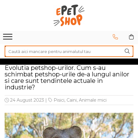
Caini
Pisici
Hrana uscata
Hrana uscata
Hrana umeda
Hrana umeda
Recompense
Recompense
Accesorii caini
Asternut igienic
Evolutia petshop-urilor. Cum s-au
Lese si zgarzi
Accesorii pisici
schimbat petshop-urile de-a lungul anilor
Jucarii caini
si care sunt tendintele actuale in
Ansambluri de joaca, sisaluri
industrie?
Castroane si boluri
Castroane si boluri
Lese, hamuri si zgarzi
24 August 2023
|
Pisici
,
Caini
,
Animale mici