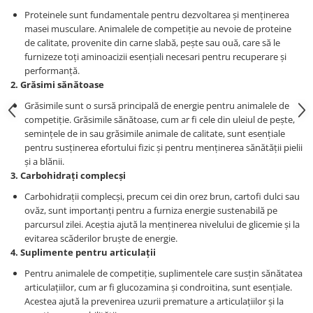
Proteinele sunt fundamentale pentru dezvoltarea și menținerea
masei musculare. Animalele de competiție au nevoie de proteine
de calitate, provenite din carne slabă, pește sau ouă, care să le
furnizeze toți aminoacizii esențiali necesari pentru recuperare și
performanță.
2. Grăsimi sănătoase
Grăsimile sunt o sursă principală de energie pentru animalele de
competiție. Grăsimile sănătoase, cum ar fi cele din uleiul de pește,
semințele de in sau grăsimile animale de calitate, sunt esențiale
pentru susținerea efortului fizic și pentru menținerea sănătății pielii
și a blănii.
3. Carbohidrați complecși
Carbohidrații complecși, precum cei din orez brun, cartofi dulci sau
ovăz, sunt importanți pentru a furniza energie sustenabilă pe
parcursul zilei. Aceștia ajută la menținerea nivelului de glicemie și la
evitarea scăderilor bruște de energie.
4. Suplimente pentru articulații
Pentru animalele de competiție, suplimentele care susțin sănătatea
articulațiilor, cum ar fi glucozamina și condroitina, sunt esențiale.
Acestea ajută la prevenirea uzurii premature a articulațiilor și la