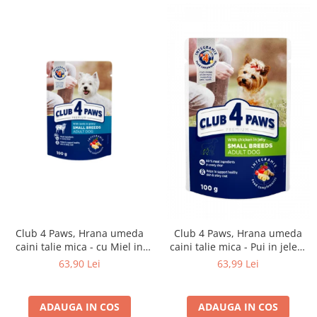
Club 4 Paws, Hrana umeda
Club 4 Paws, Hrana umeda
caini talie mica - cu Miel in
caini talie mica - Pui in jeleu,
sos, set 24*100g
set 24x100g
63,90 Lei
63,99 Lei
ADAUGA IN COS
ADAUGA IN COS