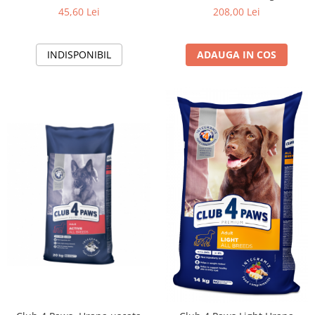
miel si orez, 2kg
45,60 Lei
208,00 Lei
INDISPONIBIL
ADAUGA IN COS