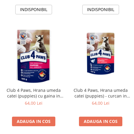
INDISPONIBIL
INDISPONIBIL
Club 4 Paws, Hrana umeda
Club 4 Paws, Hrana umeda
catei (puppies) cu gaina in
catei (puppies) - curcan in
jeleu, set 24x100g
sos, set 24*100g
64,00 Lei
64,00 Lei
ADAUGA IN COS
ADAUGA IN COS