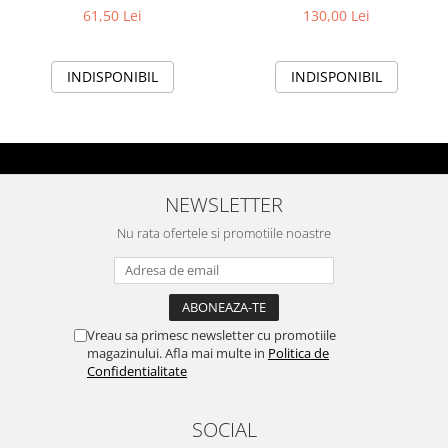
Rata si legume, 1,5 kg
continut ridicat de miel, 4kg
61,50 Lei
130,00 Lei
INDISPONIBIL
INDISPONIBIL
NEWSLETTER
Nu rata ofertele si promotiile noastre
Vreau sa primesc newsletter cu promotiile
magazinului. Afla mai multe in
Politica de
Confidentialitate
SOCIAL