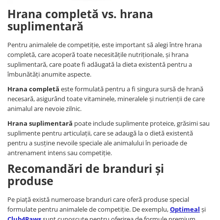
Hrana completă vs. hrana
suplimentară
Pentru animalele de competiție, este important să alegi între hrana
completă, care acoperă toate necesitățile nutriționale, și hrana
suplimentară, care poate fi adăugată la dieta existentă pentru a
îmbunătăți anumite aspecte.
Hrana completă
este formulată pentru a fi singura sursă de hrană
necesară, asigurând toate vitaminele, mineralele și nutrienții de care
animalul are nevoie zilnic.
Hrana suplimentară
poate include suplimente proteice, grăsimi sau
suplimente pentru articulații, care se adaugă la o dietă existentă
pentru a susține nevoile speciale ale animalului în perioade de
antrenament intens sau competiție.
Recomandări de branduri și
produse
Pe piață există numeroase branduri care oferă produse special
formulate pentru animalele de competiție. De exemplu,
Optimeal
și
Club4Paws
sunt cunoscute pentru oferirea de formule premium,