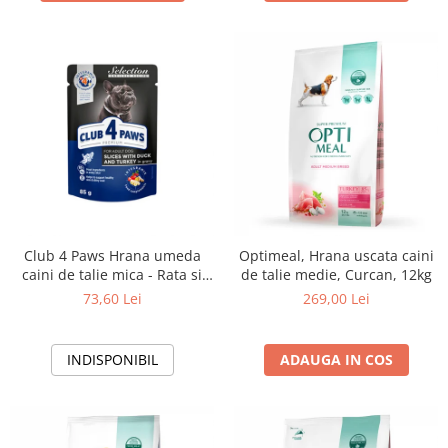
Club 4 Paws Hrana umeda
Optimeal, Hrana uscata caini
caini de talie mica - Rata si
de talie medie, Curcan, 12kg
curcan, set 24*100g
73,60 Lei
269,00 Lei
INDISPONIBIL
ADAUGA IN COS