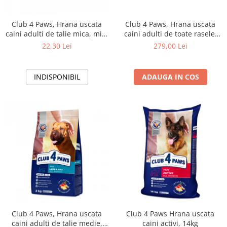
Club 4 Paws, Hrana uscata
Club 4 Paws, Hrana uscata
caini adulti de talie mica, miel
caini adulti de toate rasele,
si orez 0,9 kg
formula hipoalergenica, miel
22,30 Lei
279,00 Lei
si orez, 14kg
INDISPONIBIL
ADAUGA IN COS
Club 4 Paws, Hrana uscata
Club 4 Paws Hrana uscata
caini adulti de talie medie,
caini activi, 14kg