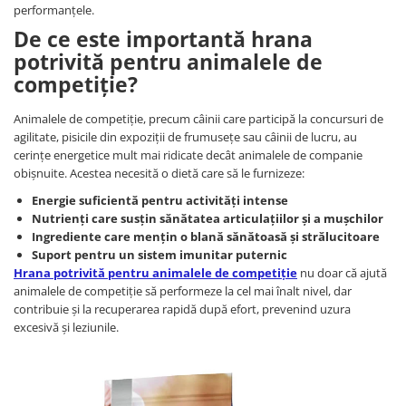
performanțele.
De ce este importantă hrana
potrivită pentru animalele de
competiție?
Animalele de competiție, precum câinii care participă la concursuri de
agilitate, pisicile din expoziții de frumusețe sau câinii de lucru, au
cerințe energetice mult mai ridicate decât animalele de companie
obișnuite. Acestea necesită o dietă care să le furnizeze:
Energie suficientă pentru activități intense
Nutrienți care susțin sănătatea articulațiilor și a mușchilor
Ingrediente care mențin o blană sănătoasă și strălucitoare
Suport pentru un sistem imunitar puternic
Hrana potrivită pentru animalele de competiție
nu doar că ajută
animalele de competiție să performeze la cel mai înalt nivel, dar
contribuie și la recuperarea rapidă după efort, prevenind uzura
excesivă și leziunile.