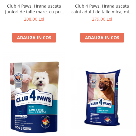
Club 4 Paws, Hrana uscata
Club 4 Paws, Hrana uscata
juniori de talie mare, cu pui,
caini adulti de talie mica, miel
14kg
si orez, 14kg
208,00 Lei
279,00 Lei
ADAUGA IN COS
ADAUGA IN COS