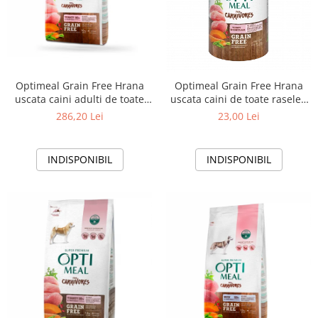
Optimeal Grain Free Hrana
Optimeal Grain Free Hrana
uscata caini adulti de toate
uscata caini de toate rasele -
rasele - Curcan si legume,
Curcan si legume, 650g
286,20 Lei
23,00 Lei
10kg
INDISPONIBIL
INDISPONIBIL