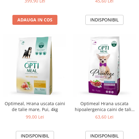
399,90 Lei
45,60 Lei
ADAUGA IN COS
INDISPONIBIL
Optimeal, Hrana uscata caini
Optimeal Hrana uscata
de talie mare, Pui, 4kg
hipoalergenica caini de talie
mica - Miel si orez, 1,5kg
99,00 Lei
63,60 Lei
INDISPONIBIL
INDISPONIBIL