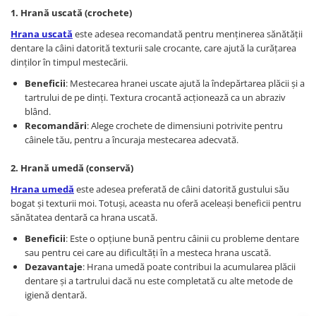
1. Hrană uscată (crochete)
Hrana uscată
este adesea recomandată pentru menținerea sănătății
dentare la câini datorită texturii sale crocante, care ajută la curățarea
dinților în timpul mestecării.
Beneficii
: Mestecarea hranei uscate ajută la îndepărtarea plăcii și a
tartrului de pe dinți. Textura crocantă acționează ca un abraziv
blând.
Recomandări
: Alege crochete de dimensiuni potrivite pentru
câinele tău, pentru a încuraja mestecarea adecvată.
2. Hrană umedă (conservă)
Hrana umedă
este adesea preferată de câini datorită gustului său
bogat și texturii moi. Totuși, aceasta nu oferă aceleași beneficii pentru
sănătatea dentară ca hrana uscată.
Beneficii
: Este o opțiune bună pentru câinii cu probleme dentare
sau pentru cei care au dificultăți în a mesteca hrana uscată.
Dezavantaje
: Hrana umedă poate contribui la acumularea plăcii
dentare și a tartrului dacă nu este completată cu alte metode de
igienă dentară.