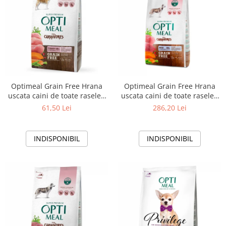
Optimeal Grain Free Hrana
Optimeal Grain Free Hrana
uscata caini de toate rasele -
uscata caini de toate rasele -
Curcan si legume, 1,5kg
Rata si legume, 10kg
61,50 Lei
286,20 Lei
INDISPONIBIL
INDISPONIBIL