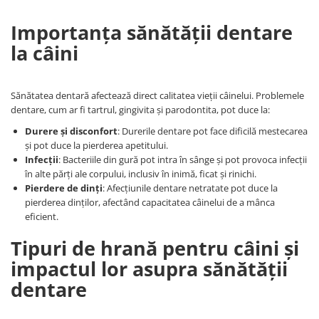
Importanța sănătății dentare
la câini
Sănătatea dentară afectează direct calitatea vieții câinelui. Problemele
dentare, cum ar fi tartrul, gingivita și parodontita, pot duce la:
Durere și disconfort
: Durerile dentare pot face dificilă mestecarea
și pot duce la pierderea apetitului.
Infecții
: Bacteriile din gură pot intra în sânge și pot provoca infecții
în alte părți ale corpului, inclusiv în inimă, ficat și rinichi.
Pierdere de dinți
: Afecțiunile dentare netratate pot duce la
pierderea dinților, afectând capacitatea câinelui de a mânca
eficient.
Tipuri de hrană pentru câini și
impactul lor asupra sănătății
dentare