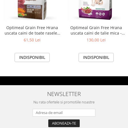
Optimeal Grain Free Hrana
Optimeal Grain Free Hrana
uscata caini de toate rasele -
uscata caini de talie mica -
Rata si legume, 1,5 kg
continut ridicat de miel, 4kg
61,50 Lei
130,00 Lei
INDISPONIBIL
INDISPONIBIL
NEWSLETTER
Nu rata ofertele si promotiile noastre