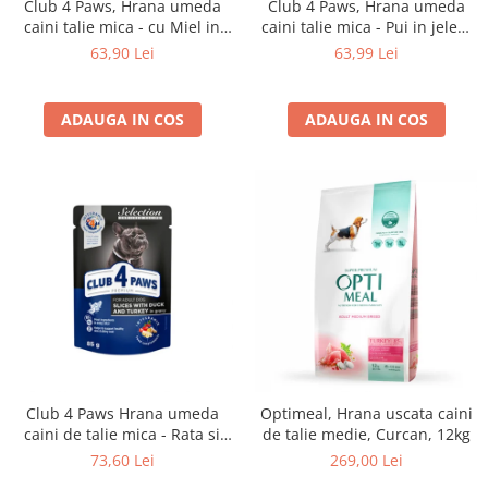
Club 4 Paws, Hrana umeda
Club 4 Paws, Hrana umeda
caini talie mica - cu Miel in
caini talie mica - Pui in jeleu,
sos, set 24*100g
set 24x100g
63,90 Lei
63,99 Lei
ADAUGA IN COS
ADAUGA IN COS
Club 4 Paws Hrana umeda
Optimeal, Hrana uscata caini
caini de talie mica - Rata si
de talie medie, Curcan, 12kg
curcan, set 24*100g
73,60 Lei
269,00 Lei