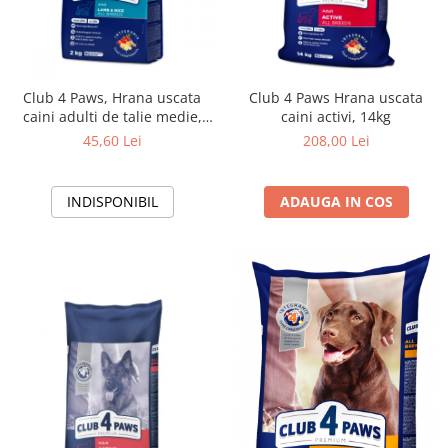
Club 4 Paws, Hrana uscata
Club 4 Paws Hrana uscata
caini adulti de talie medie,
caini activi, 14kg
miel si orez, 2kg
45,60 Lei
208,00 Lei
INDISPONIBIL
ADAUGA IN COS