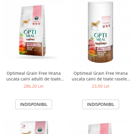
Optimeal Grain Free Hrana
Optimeal Grain Free Hrana
uscata caini adulti de toate
uscata caini de toate rasele -
rasele - Curcan si legume,
Curcan si legume, 650g
286,20 Lei
23,00 Lei
10kg
INDISPONIBIL
INDISPONIBIL