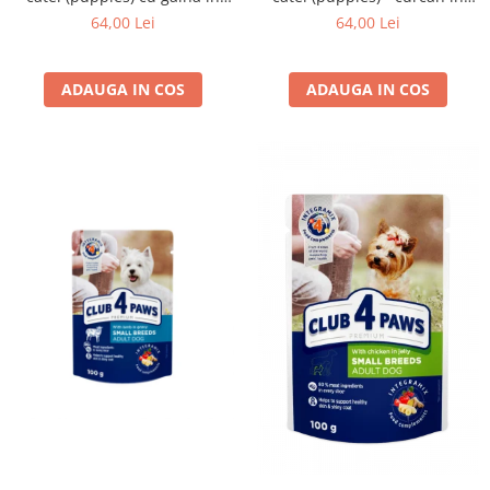
jeleu, set 24x100g
sos, set 24*100g
64,00 Lei
64,00 Lei
ADAUGA IN COS
ADAUGA IN COS