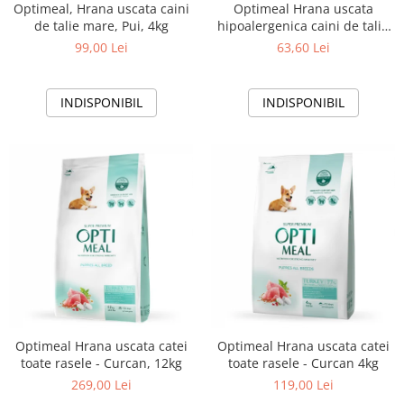
Optimeal, Hrana uscata caini
Optimeal Hrana uscata
de talie mare, Pui, 4kg
hipoalergenica caini de talie
mica - Miel si orez, 1,5kg
99,00 Lei
63,60 Lei
INDISPONIBIL
INDISPONIBIL
Optimeal Hrana uscata catei
Optimeal Hrana uscata catei
toate rasele - Curcan, 12kg
toate rasele - Curcan 4kg
269,00 Lei
119,00 Lei