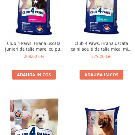
Club 4 Paws, Hrana uscata
Club 4 Paws, Hrana uscata
juniori de talie mare, cu pui,
caini adulti de talie mica, miel
14kg
si orez, 14kg
208,00 Lei
279,00 Lei
ADAUGA IN COS
ADAUGA IN COS