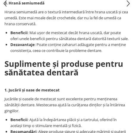
3. Hrană semiumedă
Hrana semiumedă are o textură intermediară între hrana uscată și cea
umedă. Este mai moale decât crochetele, dar nu la fel de umedă ca
hrana conservată.
Beneficii
: Mai ușor de mestecat decât hrana uscată, dar poate
oferi unele beneficii pentru sănătatea dentară datorită texturii sale.
Dezavantaje
: Poate conține zaharuri adăugate pentru a menține
consistența, ceea ce contribuie la probleme dentare.
Suplimente și produse pentru
sănătatea dentară
1. Jucării și oase de mestecat
Jucăriile și oasele de mestecat sunt excelente pentru menținerea
sănătății dentare. Mestecarea ajută la curățarea dinților și la întărirea
gingiilor.
Beneficii
: Ajută la îndepărtarea plăcii și a tartrului, oferind în
același timp o stimulare mentală și fizică.
Recomandări
: Alege produse sigure și adecvate mărimii și puterii