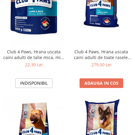
Club 4 Paws, Hrana uscata
Club 4 Paws, Hrana uscata
caini adulti de talie mica, miel
caini adulti de toate rasele,
si orez 0,9 kg
formula hipoalergenica, miel
22,30 Lei
279,00 Lei
si orez, 14kg
INDISPONIBIL
ADAUGA IN COS