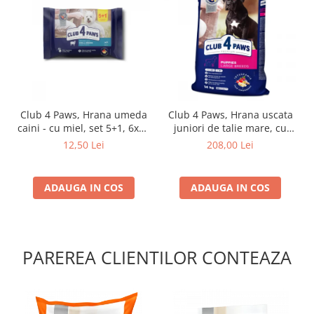
Club 4 Paws, Hrana umeda
Club 4 Paws, Hrana uscata
caini - cu miel, set 5+1, 6x80
juniori de talie mare, cu
g
pui, 14kg
12,50 Lei
208,00 Lei
ADAUGA IN COS
ADAUGA IN COS
PAREREA CLIENTILOR CONTEAZA