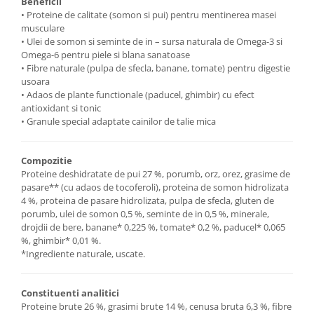
Beneficii
• Proteine de calitate (somon si pui) pentru mentinerea masei
musculare
• Ulei de somon si seminte de in – sursa naturala de Omega-3 si
Omega-6 pentru piele si blana sanatoase
• Fibre naturale (pulpa de sfecla, banane, tomate) pentru digestie
usoara
• Adaos de plante functionale (paducel, ghimbir) cu efect
antioxidant si tonic
• Granule special adaptate cainilor de talie mica
Compozitie
Proteine deshidratate de pui 27 %, porumb, orz, orez, grasime de
pasare** (cu adaos de tocoferoli), proteina de somon hidrolizata
4 %, proteina de pasare hidrolizata, pulpa de sfecla, gluten de
porumb, ulei de somon 0,5 %, seminte de in 0,5 %, minerale,
drojdii de bere, banane* 0,225 %, tomate* 0,2 %, paducel* 0,065
%, ghimbir* 0,01 %.
*Ingrediente naturale, uscate.
Constituenti analitici
Proteine brute 26 %, grasimi brute 14 %, cenusa bruta 6,3 %, fibre