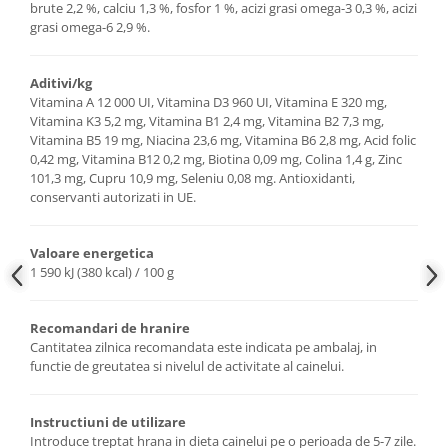
brute 2,2 %, calciu 1,3 %, fosfor 1 %, acizi grasi omega-3 0,3 %, acizi
grasi omega-6 2,9 %.
Aditivi/kg
Vitamina А 12 000 UI, Vitamina D3 960 UI, Vitamina Е 320 mg,
Vitamina K3 5,2 mg, Vitamina B1 2,4 mg, Vitamina B2 7,3 mg,
Vitamina B5 19 mg, Niacina 23,6 mg, Vitamina B6 2,8 mg, Acid folic
0,42 mg, Vitamina B12 0,2 mg, Biotina 0,09 mg, Colina 1,4 g, Zinc
101,3 mg, Cupru 10,9 mg, Seleniu 0,08 mg. Antioxidanti,
conservanti autorizati in UE.
Valoare energetica
1 590 kJ (380 kcal) / 100 g
Recomandari de hranire
Cantitatea zilnica recomandata este indicata pe ambalaj, in
functie de greutatea si nivelul de activitate al cainelui.
Instructiuni de utilizare
Introduce treptat hrana in dieta cainelui pe o perioada de 5-7 zile.