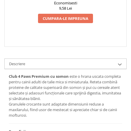
Economisesti
9,58 Lei
CUMPARA-LE IMPREUNA
Descriere
Club 4 Paws Premium cu somon
este o hrana uscata completa
pentru cainii adulti de talie mica si miniaturala. Reteta combină
proteine de calitate superioară din somon și pui cu cereale atent
selectate și adaosuri funcționale care sprijină digestia, imunitatea
și sănătatea blănii.
Granulele crocante sunt adaptate dimensiunii reduse a
maxilarului, fiind usor de mestecat si apreciate chiar si de cainii
mofturosi.