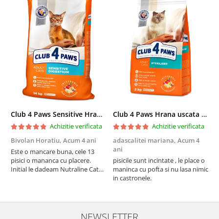
Club 4 Paws Sensitive Hrana uscata pisici adulte, 14kg
Club 4 Paws Hrana uscata pisici sterilizate, 2kg
Achizitie verificata
Achizitie verificata
Bivolan Horatiu,
Acum 4 ani
adascalitei mariana,
Acum 4
a
ani
a
Este o mancare buna, cele 13
pisici o mananca cu placere.
pisicile sunt incintate , le place o
p
Initial le dadeam Nutraline Cat
maninca cu pofta si nu lasa nimic
m
Indoor, dar de cand s-a
in castronele.
i
scumpuit am incercat 4 paw si
concept for Live pe care o evita,
nu o mananca cu placere. Eu
sunt multumit si voi continua cu
NEWSLETTER