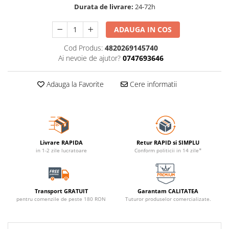
Durata de livrare:
24-72h
ADAUGA IN COS
Cod Produs:
4820269145740
Ai nevoie de ajutor?
0747693646
Adauga la Favorite
Cere informatii
Livrare RAPIDA
Retur RAPID si SIMPLU
in 1-2 zile lucratoare
Conform politicii in 14 zile*
Transport GRATUIT
Garantam CALITATEA
pentru comenzile de peste 180 RON
Tuturor produselor comercializate.