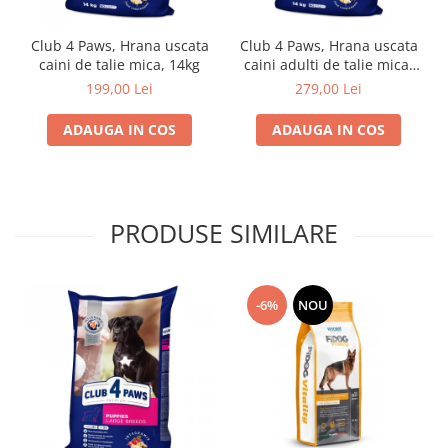
Club 4 Paws, Hrana uscata
Club 4 Paws, Hrana uscata
caini de talie mica, 14kg
caini adulti de talie mica,
miel si orez, 14kg
199,00 Lei
279,00 Lei
ADAUGA IN COS
ADAUGA IN COS
PRODUSE SIMILARE
-6%
NOU