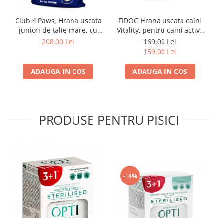
Club 4 Paws, Hrana uscata
FIDOG Hrana uscata caini
juniori de talie mare, cu
Vitality, pentru caini activi,
pui, 14kg
20kg
208,00 Lei
169,00 Lei
159,00 Lei
ADAUGA IN COS
ADAUGA IN COS
PRODUSE PENTRU PISICI
-14%