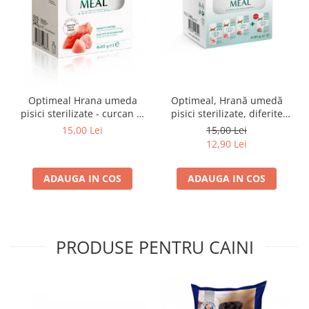
Optimeal Hrana umeda
Optimeal, Hrană umedă
pisici sterilizate - curcan si
pisici sterilizate, diferite
pui in sos, set 3+1,
arome, (3+1), 0.34kg
15,00 Lei
15,00 Lei
4*0,085kg
12,90 Lei
ADAUGA IN COS
ADAUGA IN COS
PRODUSE PENTRU CAINI