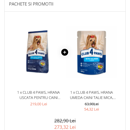
PACHETE SI PROMOTII
1 x CLUB 4 PAWS, HRANA
1 x CLUB 4 PAWS, HRANA
USCATA PENTRU CAINI
UMEDA CAINI TALIE MICA,
ADULTI, TALIE MICA SI
SOMON IN SOS, 24X100G
219,00 Lei
63,90Lei
MINIATURALA, CU SOMON,
54,32 Lei
14KG
282,90 Lei
273,32 Lei