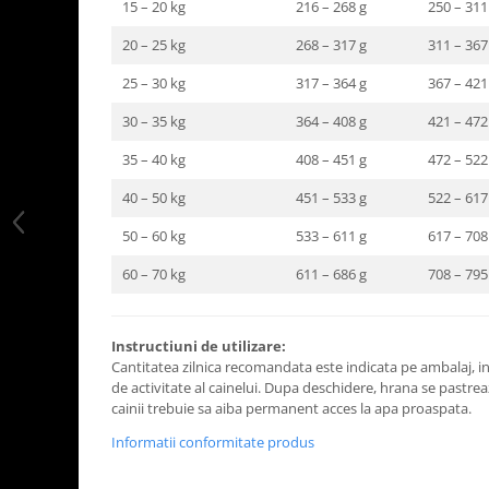
15 – 20 kg
216 – 268 g
250 – 311
20 – 25 kg
268 – 317 g
311 – 367
25 – 30 kg
317 – 364 g
367 – 421
30 – 35 kg
364 – 408 g
421 – 472
35 – 40 kg
408 – 451 g
472 – 522
40 – 50 kg
451 – 533 g
522 – 617
50 – 60 kg
533 – 611 g
617 – 708
60 – 70 kg
611 – 686 g
708 – 795
Instructiuni de utilizare:
Cantitatea zilnica recomandata este indicata pe ambalaj, in 
de activitate al cainelui. Dupa deschidere, hrana se pastreaz
cainii trebuie sa aiba permanent acces la apa proaspata.
Informatii conformitate produs