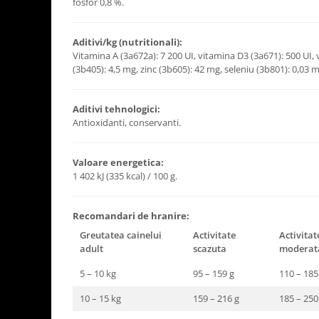
fosfor 0,8 %.
Aditivi/kg (nutritionali):
Vitamina A (3a672a): 7 200 UI, vitamina D3 (3a671): 500 UI,
(3b405): 4,5 mg, zinc (3b605): 42 mg, seleniu (3b801): 0,03 m
Aditivi tehnologici:
Antioxidanti, conservanti.
Valoare energetica:
1 402 kJ (335 kcal) / 100 g.
Recomandari de hranire:
Greutatea cainelui
Activitate
Activitat
adult
scazuta
moderat
5 – 10 kg
95 – 159 g
110 – 185
10 – 15 kg
159 – 216 g
185 – 250