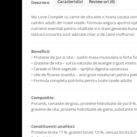
Caracteristici
Review-uri
(0)
Descriere
My Love Complet cu carne de vita este o hrana uscata compl
cainilor adulti din toate rasele. Formula asigura aportul op
nutrienti esentiali pentru vitalitate si o stare generala bun
textura crocanta sunt adorate chiar si de cainii mofturosi.
Beneficii:
• Proteine de pui si vita – sustin masa musculara si forta fiz
• Grasime de vita – sursa naturala de energie si gust intens
• Cereale si fibre vegetale – sprijina digestia sanatoasa
• Ulei de floarea soarelui – acizi grasi nesaturati pentru pie
• Formula completa potrivita pentru toate rasele adulte
Compozitie:
Porumb, ramasite de grau, proteine hidrolizate de pui 8 %, 
grasime de vita, proteine hidrolizate de gaina, substante mi
Constituenti analitici:
Proteine brute 17 %, grasimi brute 7,5 %, cenusa bruta 6,5 %