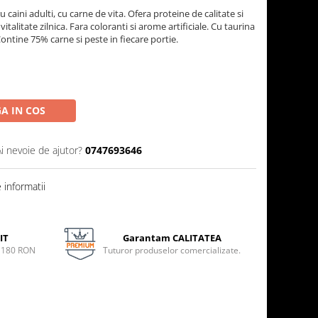
caini adulti, cu carne de vita. Ofera proteine de calitate si
vitalitate zilnica. Fara coloranti si arome artificiale. Cu taurina
Contine 75% carne si peste in fiecare portie.
A IN COS
Ai nevoie de ajutor?
0747693646
informatii
IT
Garantam CALITATEA
e 180 RON
Tuturor produselor comercializate.