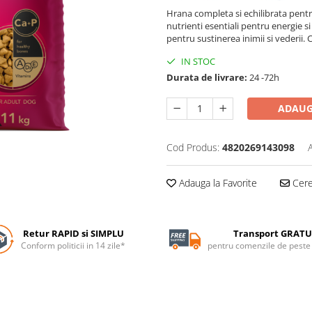
Hrana completa si echilibrata pentru 
nutrienti esentiali pentru energie si 
pentru sustinerea inimii si vederii. 
IN STOC
Durata de livrare:
24 -72h
ADAUG
Cod Produs:
4820269143098
Adauga la Favorite
Cere 
Retur RAPID si SIMPLU
Transport GRATU
Conform politicii in 14 zile*
pentru comenzile de pest