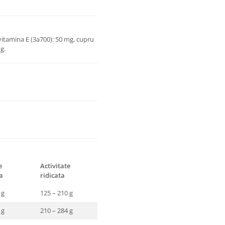
 vitamina E (3a700): 50 mg, cupru
g.
e
Activitate
a
ridicata
 g
125 – 210 g
 g
210 – 284 g