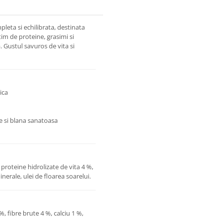
eta si echilibrata, destinata
tim de proteine, grasimi si
a. Gustul savuros de vita si
ica
le si blana sanatoasa
proteine hidrolizate de vita 4 %,
nerale, ulei de floarea soarelui.
, fibre brute 4 %, calciu 1 %,