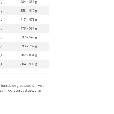
 g
284 – 353 g
 g
353 – 417 g
 g
417 – 478 g
 g
478 – 537 g
 g
537 – 593 g
 g
593 – 702 g
 g
702 – 804 g
 g
804 – 903 g
functie de greutatea si nivelul
a in loc racoros si uscat, iar