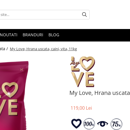
NOUTATI
BRANDURI
BLOG
ata /
My Love, Hrana uscata, caini, vita, 11kg
My Love, Hrana uscata, 
119,00 Lei