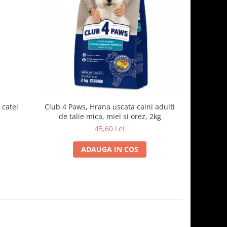
 catei
Club 4 Paws, Hrana uscata caini adulti
Club 4 Paw
de talie mica, miel si orez, 2kg
45,60 Lei
ADAUGA IN COS