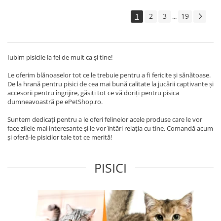
1
2
3
19
...
Iubim pisicile la fel de mult ca și tine!
Le oferim blănoaselor tot ce le trebuie pentru a fi fericite și sănătoase.
De la hrană pentru pisici de cea mai bună calitate la jucării captivante și
accesorii pentru îngrijire, găsiți tot ce vă doriți pentru pisica
dumneavoastră pe ePetShop.ro.
Suntem dedicați pentru a le oferi felinelor acele produse care le vor
face zilele mai interesante și le vor întări relația cu tine. Comandă acum
și oferă-le pisicilor tale tot ce merită!
PISICI