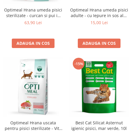
Optimeal Hrana umeda pisici
Optimeal Hrana umeda pisici
adulte - cu Iepure in sos alb,
sterilizate - curcan si pui in
set 3+1, 4*0,085kg
sos, set 12*0,085kg
15,00 Lei
63,90 Lei
ADAUGA IN COS
ADAUGA IN COS
-15%
Optimeal Hrana uscata
Best Cat Silicat Asternut
pentru pisici sterilizate - Vita
igienic pisici, mar verde, 10l