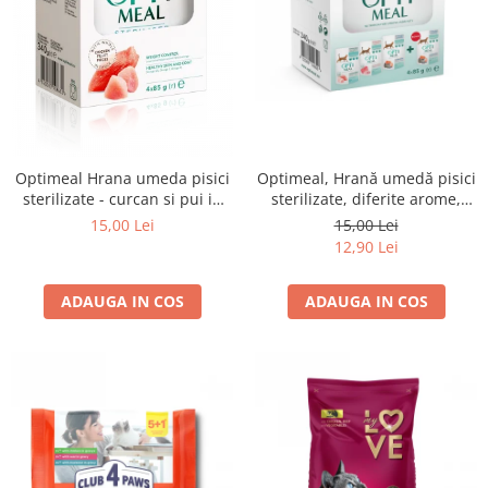
Optimeal Hrana umeda pisici
Optimeal, Hrană umedă pisici
sterilizate - curcan si pui in
sterilizate, diferite arome,
sos, set 3+1, 4*0,085kg
(3+1), 0.34kg
15,00 Lei
15,00 Lei
12,90 Lei
ADAUGA IN COS
ADAUGA IN COS