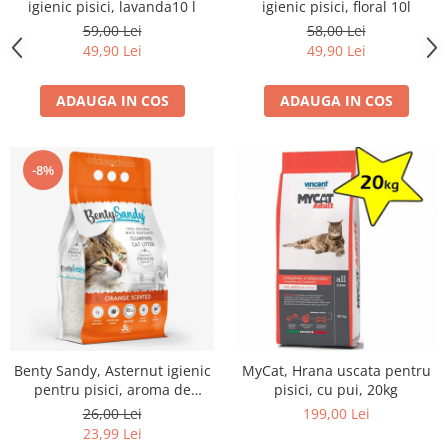
igienic pisici, lavanda10 l
igienic pisici, floral 10l
59,00 Lei
58,00 Lei
49,90 Lei
49,90 Lei
ADAUGA IN COS
ADAUGA IN COS
-8%
Benty Sandy, Asternut igienic
MyCat, Hrana uscata pentru
pentru pisici, aroma de
pisici, cu pui, 20kg
portocala, 5l
26,00 Lei
199,00 Lei
23,99 Lei